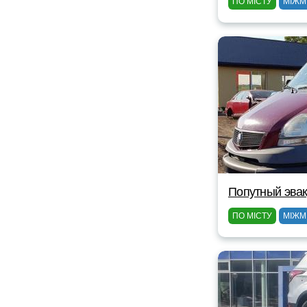
ПО МІСТУ
МІЖМ
Попутный эвак
ПО МІСТУ
МІЖМ