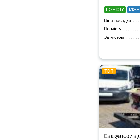
ПО МІСТУ
МІЖМ
Ціна посадки
По місту
За містом
Евакуатори від