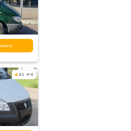
мовити
4.1
0