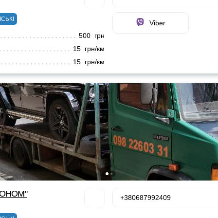
ІСЬКІ
Viber
500 грн
15 грн/км
15 грн/км
КОНОМ"
+380687992409