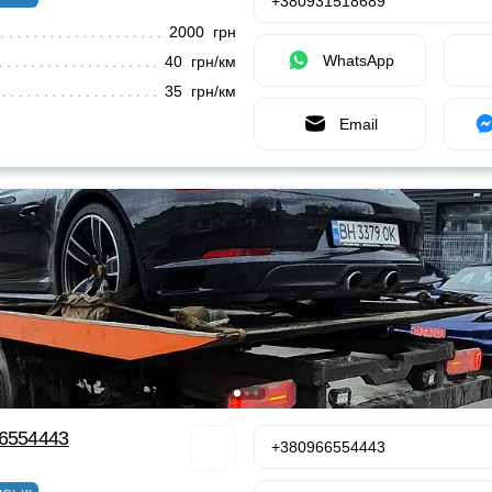
+380931518689
2000 грн
WhatsApp
40 грн/км
35 грн/км
Email
66554443
+380966554443