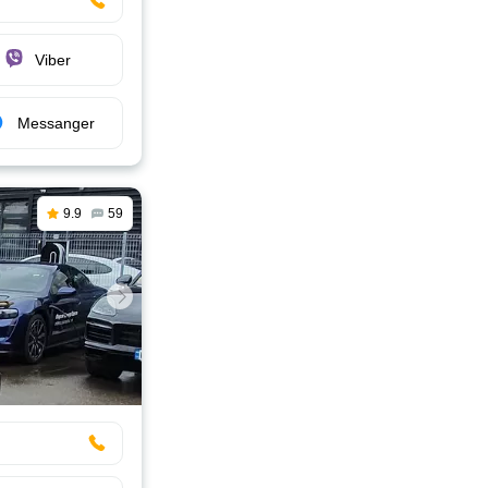
Viber
Messanger
9.9
59