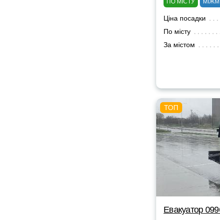
ПО МІСТУ
МІЖМ
Ціна посадки
По місту
За містом
Евакуатор 09