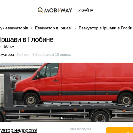
УКРАЇНА
ук евакуаторів
Евакуатор в Іршаві
Евакуатор з Іршави в Глоби
 Іршави в Глобине
н
,
50 км
акуатора
Рейтинг:
8.2
на основі
10
оцінок
Ціна посадки
уатор недорого!