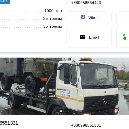
ІСЬКІ
+380956554443
1000 грн
Viber
35 грн/км
35 грн/км
Email
96551331
+380996551331