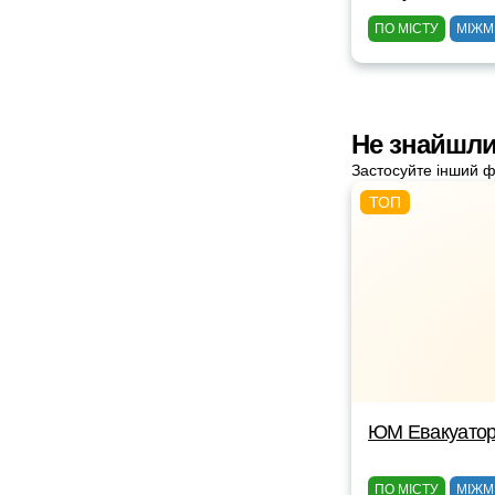
ПО МІСТУ
МІЖМ
Не знайшли
Застосуйте інший ф
ЮМ Евакуато
ПО МІСТУ
МІЖМ