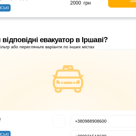
За
2000 грн
ІСЬКІ
 відповідні евакуатор в Іршаві?
ільтр або перегляньте варіанти по інших містах
р
+380988908600
ІСЬКІ