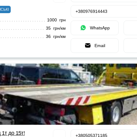
ІСЬКІ
+380976914443
1000 грн
WhatsApp
35 грн/км
36 грн/км
Email
 1т до 15т!
+380505371185