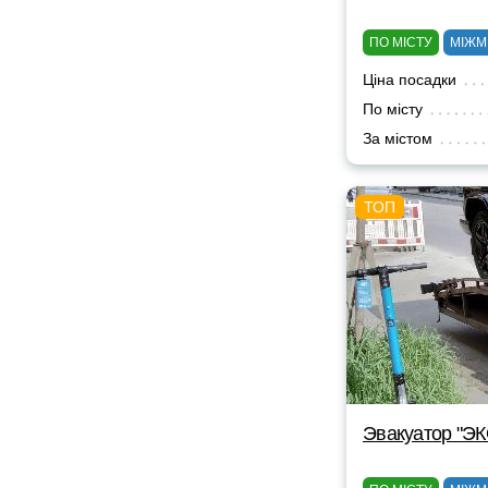
ПО МІСТУ
МІЖМ
Ціна посадки
По місту
За містом
Эвакуатор "Э