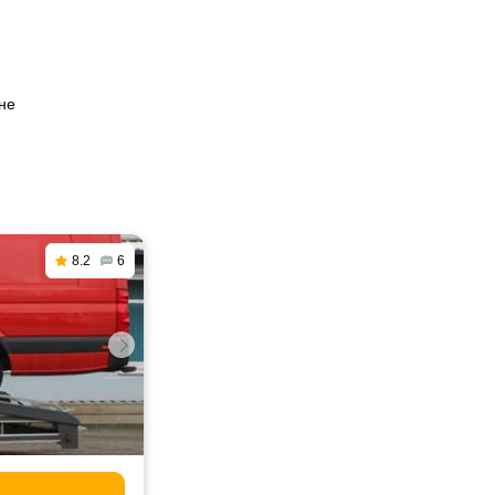
не
8.2
6