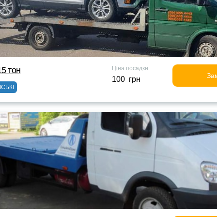
Ціна посадки
15 тон
За
100 грн
ІСЬКІ