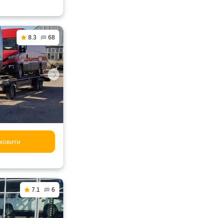
8.3
68
мовити
7.1
6