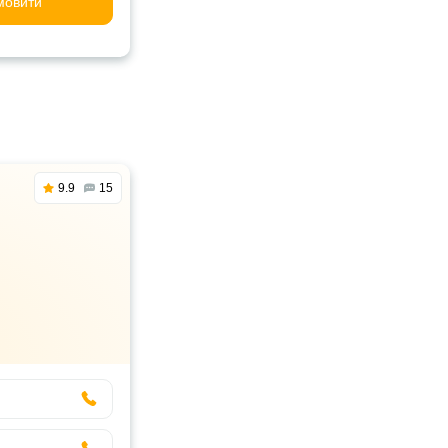
мовити
9.9
15