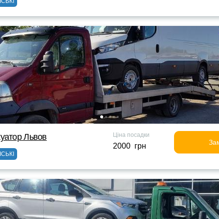
ІСЬКІ
Ціна посадки
уатор Львов
За
2000 грн
ІСЬКІ