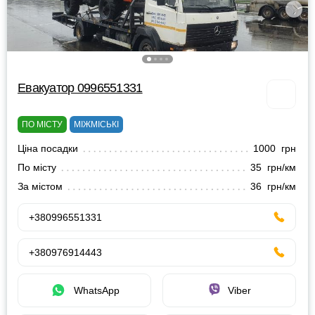
Евакуатор 0996551331
ПО МІСТУ
МІЖМІСЬКІ
Ціна посадки
1000 грн
По місту
35 грн/км
За містом
36 грн/км
+380996551331
+380976914443
WhatsApp
Viber