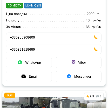
ПО МІСТУ
МІЖМІСЬКІ
Ціна посадки
2000 грн
По місту
40 грн/км
За містом
35 грн/км
+380988908600
+380931518689
WhatsApp
Viber
Email
Messanger
9.9
8