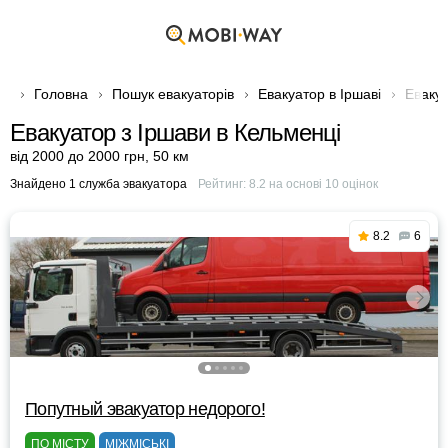
Головна
Пошук евакуаторів
Евакуатор в Іршаві
Евакуа
Евакуатор з Іршави в Кельменці
від 2000 до 2000 грн
,
50 км
Знайдено 1 служба эвакуатора
Рейтинг:
8.2
на основі
10
оцінок
8.2
6
Попутный эвакуатор недорого!
ПО МІСТУ
МІЖМІСЬКІ