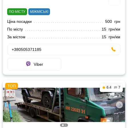
ПО МІСТУ
МІЖМІСЬКІ
Ціна посадки
500 грн
По місту
15 грн/км
За містом
15 грн/км
+380505371185
Viber
6.4
7