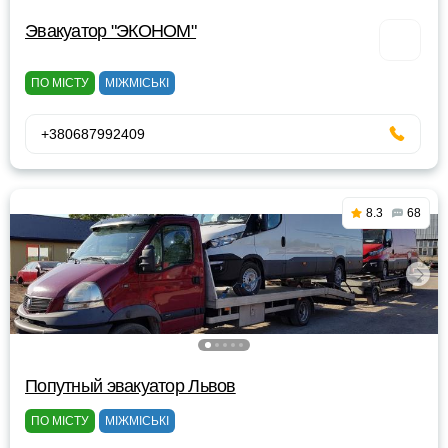
Эвакуатор "ЭКОНОМ"
ПО МІСТУ
МІЖМІСЬКІ
+380687992409
8.3
68
Попутный эвакуатор Львов
ПО МІСТУ
МІЖМІСЬКІ