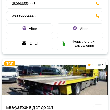
+380966554443
+380956554443
Viber
Viber
Форма онлайн
Email
замовлення
8.1
6
Евакуатори від 1т до 15т!