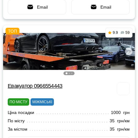
Email
Email
9.9
59
Евакуатор 0966554443
ПО МІСТУ
МІЖМІСЬКІ
Ціна посадки
1000 грн
По місту
35 грн/км
За містом
35 грн/км