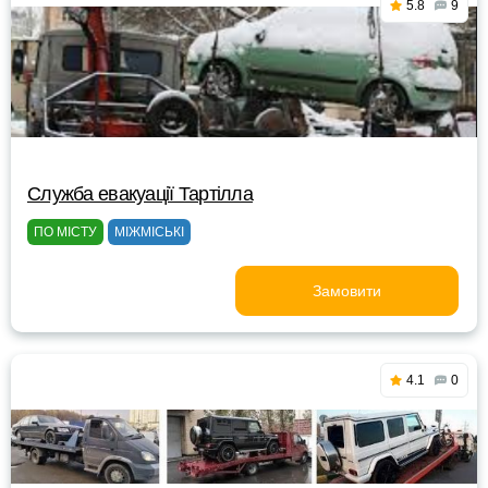
5.8
9
Служба евакуації Тартілла
ПО МІСТУ
МІЖМІСЬКІ
Замовити
4.1
0