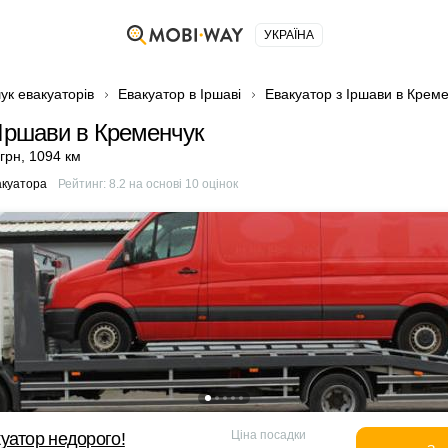
УКРАЇНА
ук евакуаторів
Евакуатор в Іршаві
Евакуатор з Іршави в Крем
 Іршави в Кременчук
 грн
,
1094 км
акуатора
Рейтинг:
8.2
на основі
10
оцінок
Ціна посадки
уатор недорого!