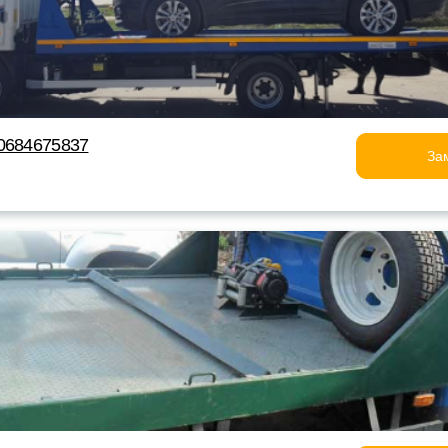
0684675837
За