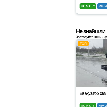
ПО МІСТУ
МІЖМ
Не знайшли 
Застосуйте інший ф
Евакуатор 09
ПО МІСТУ
МІЖМ