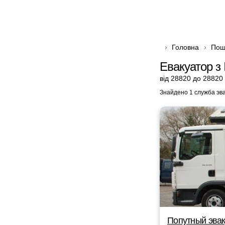
Головна
Пош
Евакуатор з
від 28820 до 28820
Знайдено 1 служба эв
Попутный эвак