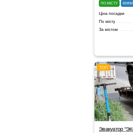
ПО МІСТУ
МІЖМ
Ціна посадки
По місту
За містом
Эвакуатор "Э