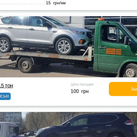
15 грн/км
Ціна посадки
15 тон
За
100 грн
ІСЬКІ