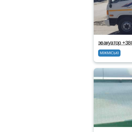
эвакуатор +38
МІЖМІСЬКІ