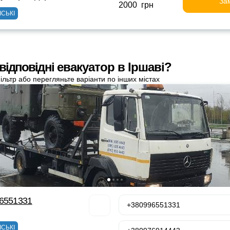
За
2000 грн
ІСЬКІ
відповідні евакуатор в Іршаві?
ільтр або перегляньте варіанти по інших містах
96551331
+380996551331
ІСЬКІ