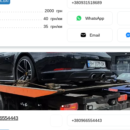
ІСЬКІ
+380931518689
2000 грн
WhatsApp
40 грн/км
35 грн/км
Email
66554443
+380966554443