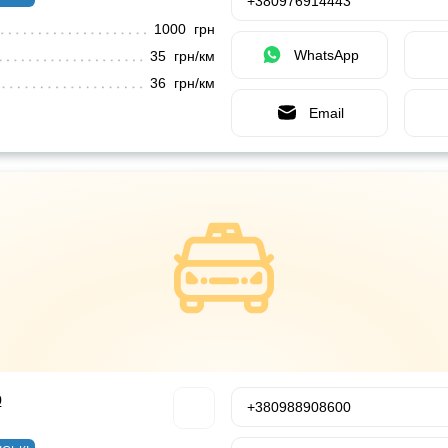
+380976914443
1000 грн
WhatsApp
35 грн/км
36 грн/км
Email
р
+380988908600