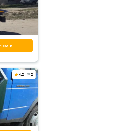
мовити
4.2
2