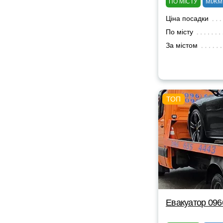
ПО МІСТУ
МІЖМ
Ціна посадки
По місту
За містом
Евакуатор 09