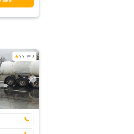
мовити
9.9
8