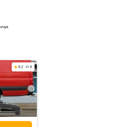
енчук
8.2
6