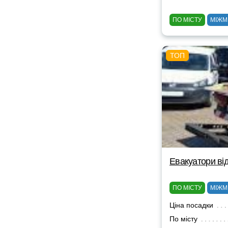
ПО МІСТУ
МІЖМ
Евакуатори від
ПО МІСТУ
МІЖМ
Ціна посадки
По місту