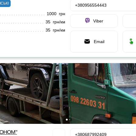
ІСЬКІ
+380956554443
1000 грн
Viber
35 грн/км
35 грн/км
Email
КОНОМ"
+380687992409