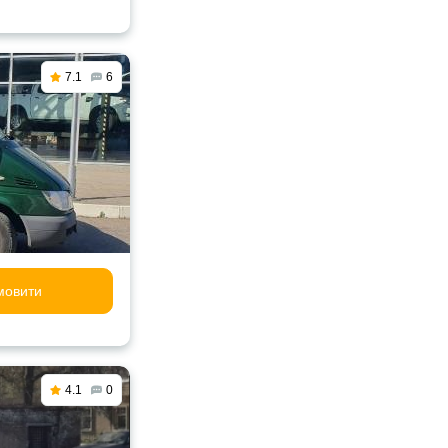
7.1
6
мовити
4.1
0