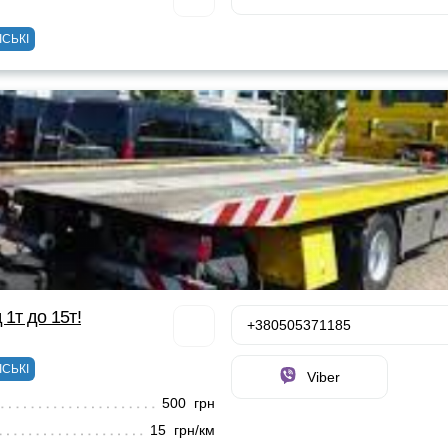
ІСЬКІ
 1т до 15т!
+380505371185
ІСЬКІ
Viber
500 грн
15 грн/км