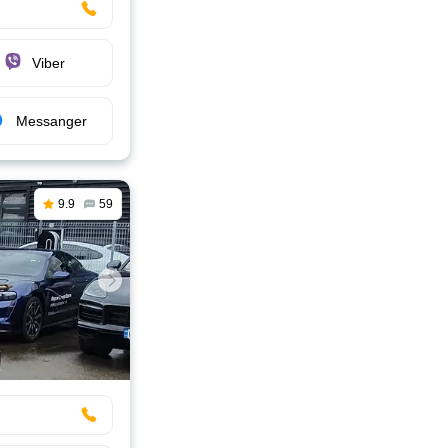
Viber
Messanger
9.9
59