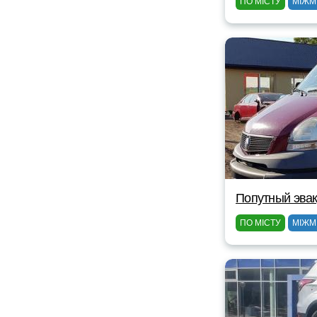
ПО МІСТУ
МІЖМ
Попутный эвак
ПО МІСТУ
МІЖМ