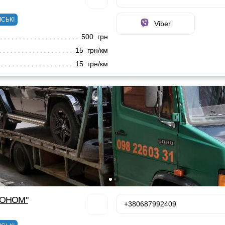
ІСЬКІ
Viber
500 грн
15 грн/км
15 грн/км
КОНОМ"
+380687992409