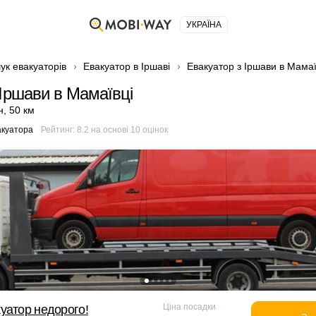
УКРАЇНА
ук евакуаторів
Евакуатор в Іршаві
Евакуатор з Іршави в Мамаї
 Іршави в Мамаївці
н
,
50 км
акуатора
Рейтинг:
8.2
на основі
10
оцінок
Ціна посадки
уатор недорого!