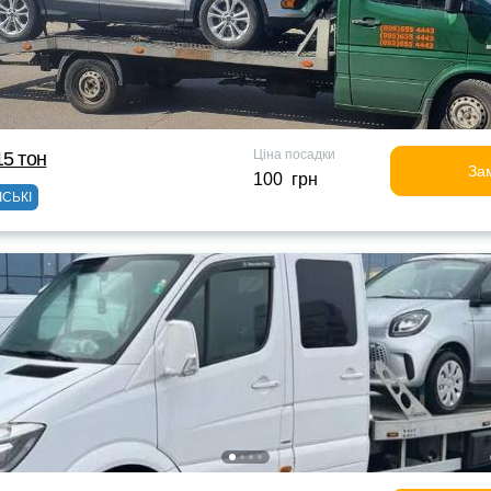
Ціна посадки
15 тон
За
100 грн
ІСЬКІ