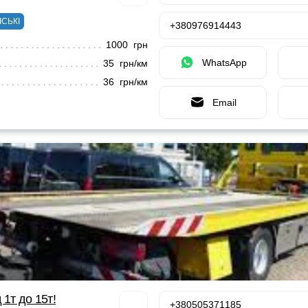
ІСЬКІ
+380976914443
1000 грн
WhatsApp
35 грн/км
36 грн/км
Email
 1т до 15т!
+380505371185