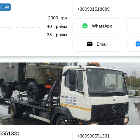
ІСЬКІ
+380931518689
2000 грн
WhatsApp
40 грн/км
35 грн/км
Email
96551331
+380996551331