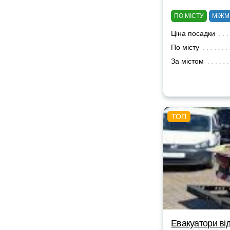
ПО МІСТУ
МІЖМ
Ціна посадки
По місту
За містом
Евакуатори від