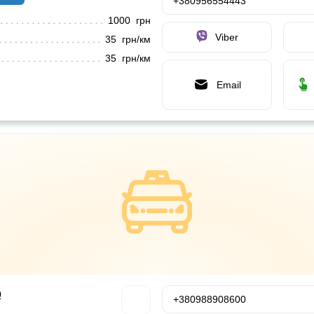
+380956554443
1000 грн
Viber
35 грн/км
35 грн/км
Email
р
+380988908600