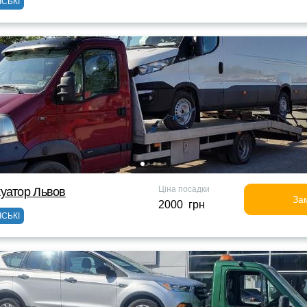
ІСЬКІ
Ціна посадки
уатор Львов
За
2000 грн
ІСЬКІ