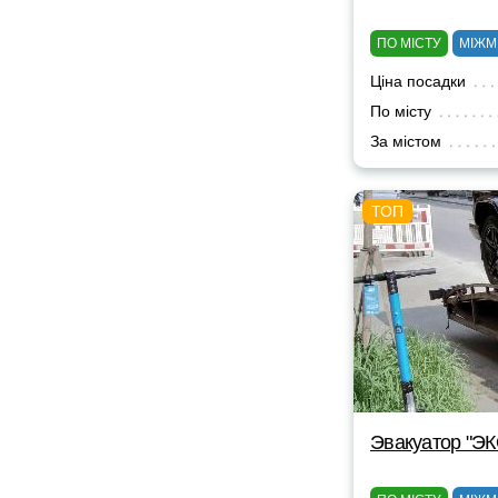
ПО МІСТУ
МІЖМ
Ціна посадки
По місту
За містом
Эвакуатор "Э