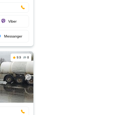
Viber
Messanger
9.9
8