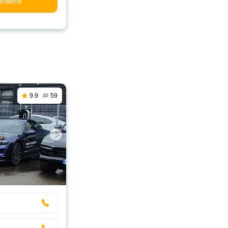
мовити
9.9
59