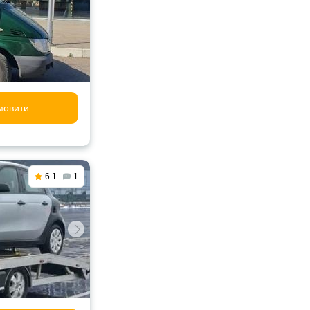
мовити
6.1
1