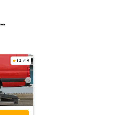
вці
8.2
6