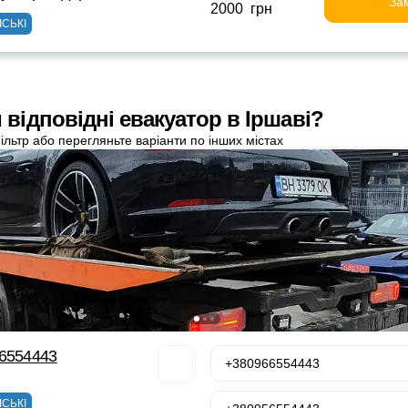
За
2000 грн
ІСЬКІ
 відповідні евакуатор в Іршаві?
ільтр або перегляньте варіанти по інших містах
66554443
+380966554443
ІСЬКІ