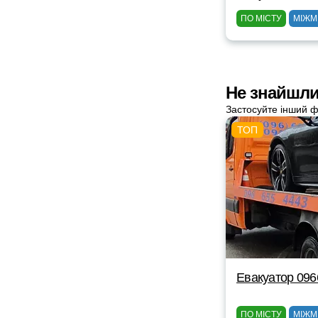
ПО МІСТУ
МІЖМ
Не знайшли
Застосуйте інший ф
Евакуатор 09
ПО МІСТУ
МІЖМ