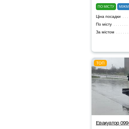
ПО МІСТУ
МІЖМ
Ціна посадки
По місту
За містом
Евакуатор 09