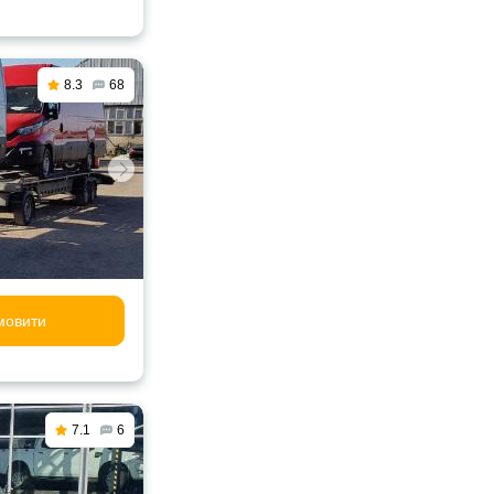
8.3
68
мовити
7.1
6