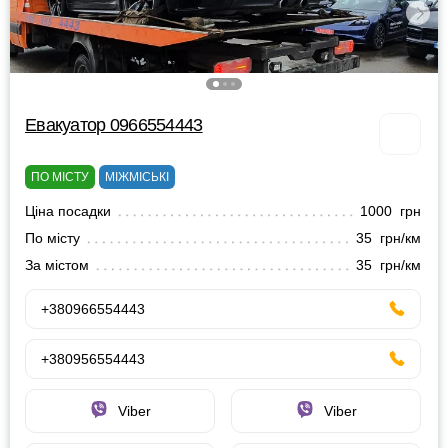
Евакуатор 0966554443
ПО МІСТУ
МІЖМІСЬКІ
Ціна посадки
1000 грн
По місту
35 грн/км
За містом
35 грн/км
+380966554443
+380956554443
Viber
Viber