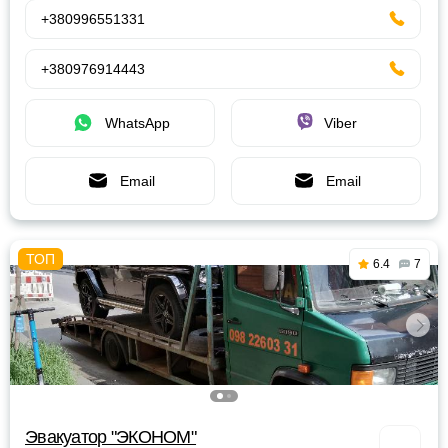
+380996551331
+380976914443
WhatsApp
Viber
Email
Email
6.4
7
Эвакуатор "ЭКОНОМ"