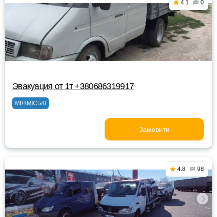
4.1
0
Эвакуация от 1т +380686319917
МІЖМІСЬКІ
Замовити
4.8
98