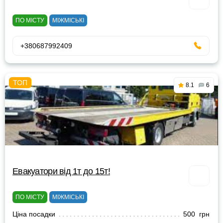
ПО МІСТУ
МІЖМІСЬКІ
+380687992409
8.1
6
Евакуатори від 1т до 15т!
ПО МІСТУ
МІЖМІСЬКІ
Ціна посадки
500 грн