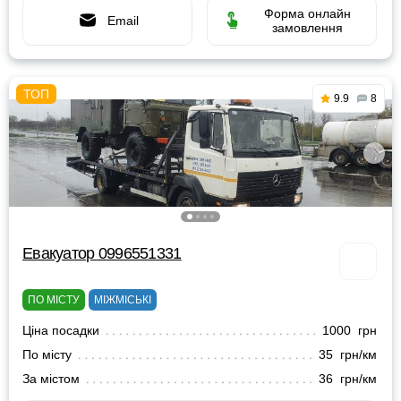
Форма онлайн
Email
замовлення
9.9
8
Евакуатор 0996551331
ПО МІСТУ
МІЖМІСЬКІ
Ціна посадки
1000 грн
По місту
35 грн/км
За містом
36 грн/км