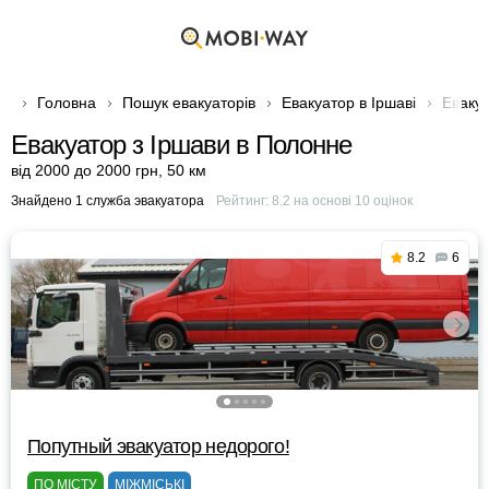
Головна
Пошук евакуаторів
Евакуатор в Іршаві
Евакуа
Евакуатор з Іршави в Полонне
від 2000 до 2000 грн
,
50 км
Знайдено 1 служба эвакуатора
Рейтинг:
8.2
на основі
10
оцінок
8.2
6
Попутный эвакуатор недорого!
ПО МІСТУ
МІЖМІСЬКІ