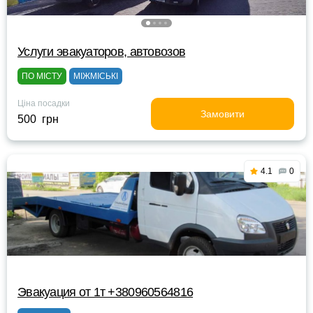
Услуги эвакуаторов, автовозов
ПО МІСТУ
МІЖМІСЬКІ
Ціна посадки
Замовити
500 грн
4.1
0
Эвакуация от 1т +380960564816