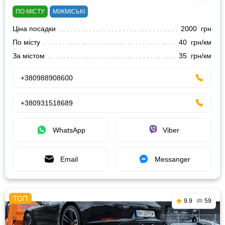
ПО МІСТУ
МІЖМІСЬКІ
Ціна посадки
2000 грн
По місту
40 грн/км
За містом
35 грн/км
+380988908600
+380931518689
WhatsApp
Viber
Email
Messanger
9.9
59