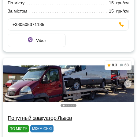
По місту
15 грн/км
За містом
15 грн/км
+380505371185
Viber
8.3
68
Попутный эвакуатор Львов
ПО МІСТУ
МІЖМІСЬКІ