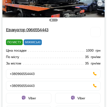
Евакуатор 0966554443
ПО МІСТУ
МІЖМІСЬКІ
Ціна посадки
1000 грн
По місту
35 грн/км
За містом
35 грн/км
+380966554443
+380956554443
Viber
Viber