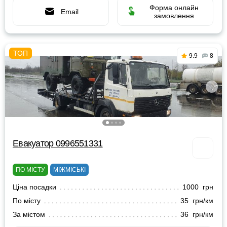
Форма онлайн
Email
замовлення
9.9
8
Евакуатор 0996551331
ПО МІСТУ
МІЖМІСЬКІ
Ціна посадки
1000 грн
По місту
35 грн/км
За містом
36 грн/км