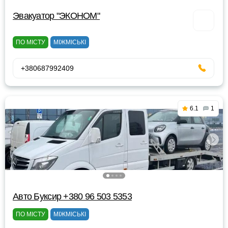
Эвакуатор "ЭКОНОМ"
ПО МІСТУ
МІЖМІСЬКІ
+380687992409
6.1
1
Авто Буксир +380 96 503 5353
ПО МІСТУ
МІЖМІСЬКІ