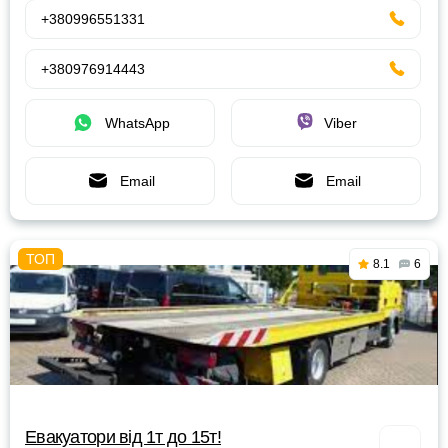
+380996551331
+380976914443
WhatsApp
Viber
Email
Email
8.1
6
Евакуатори від 1т до 15т!