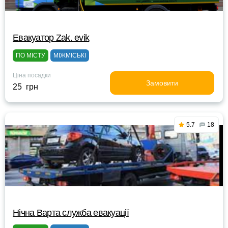
Евакуатор Zak. evik
ПО МІСТУ
МІЖМІСЬКІ
Ціна посадки
Замовити
25 грн
5.7
18
Нічна Варта служба евакуації