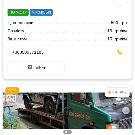
ПО МІСТУ
МІЖМІСЬКІ
Ціна посадки
500 грн
По місту
15 грн/км
За містом
15 грн/км
+380505371185
Viber
6.4
7