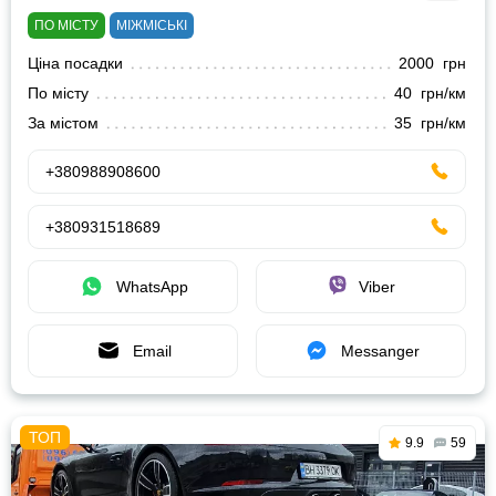
ПО МІСТУ
МІЖМІСЬКІ
Ціна посадки
2000 грн
По місту
40 грн/км
За містом
35 грн/км
+380988908600
+380931518689
WhatsApp
Viber
Email
Messanger
9.9
59