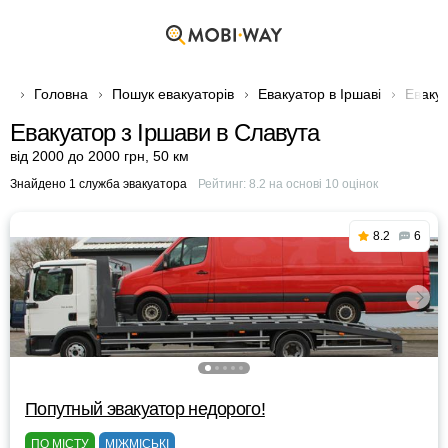
Головна
Пошук евакуаторів
Евакуатор в Іршаві
Евакуа
Евакуатор з Іршави в Славута
від 2000 до 2000 грн
,
50 км
Знайдено 1 служба эвакуатора
Рейтинг:
8.2
на основі
10
оцінок
8.2
6
Попутный эвакуатор недорого!
ПО МІСТУ
МІЖМІСЬКІ