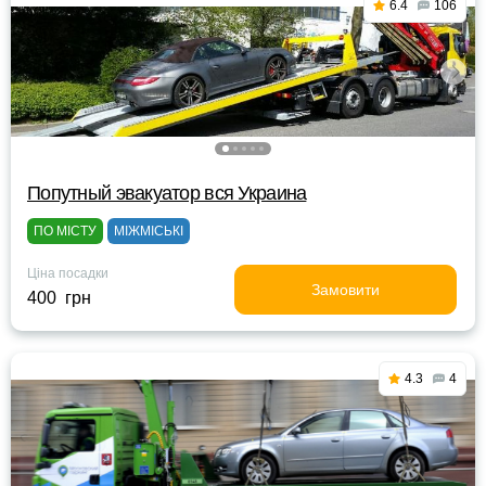
6.4
106
Попутный эвакуатор вся Украина
ПО МІСТУ
МІЖМІСЬКІ
Ціна посадки
Замовити
400 грн
4.3
4