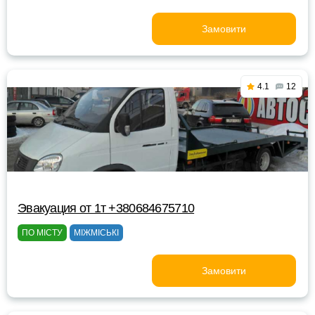
Замовити
4.1
12
Эвакуация от 1т +380684675710
ПО МІСТУ
МІЖМІСЬКІ
Замовити