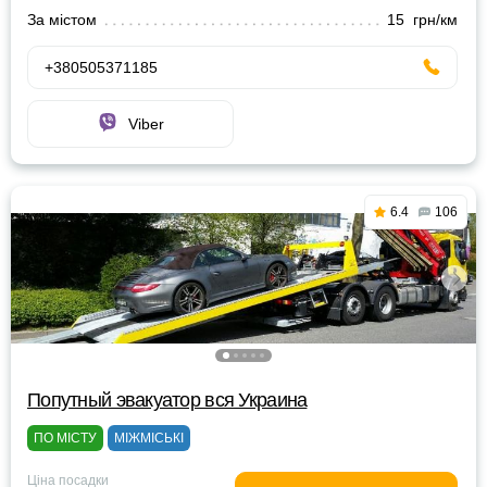
За містом
15 грн/км
+380505371185
Viber
6.4
106
Попутный эвакуатор вся Украина
ПО МІСТУ
МІЖМІСЬКІ
Ціна посадки