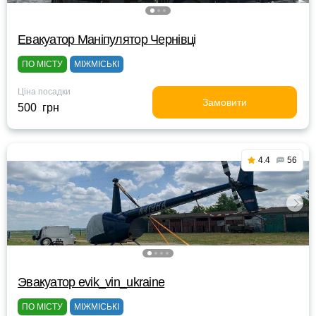
Евакуатор Маніпулятор Чернівці
ПО МІСТУ
МІЖМІСЬКІ
Ціна посадки
Замовити
500 грн
4.4
56
Эвакуатор evik_vin_ukraine
ПО МІСТУ
МІЖМІСЬКІ