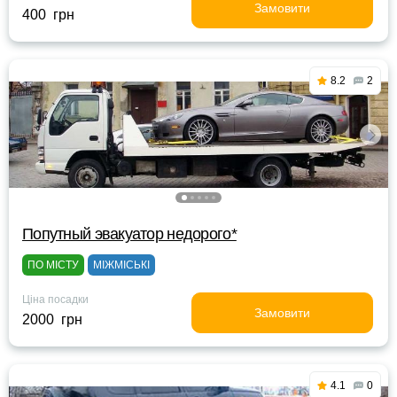
Замовити
400 грн
8.2
2
Попутный эвакуатор недорого*
ПО МІСТУ
МІЖМІСЬКІ
Ціна посадки
Замовити
2000 грн
4.1
0