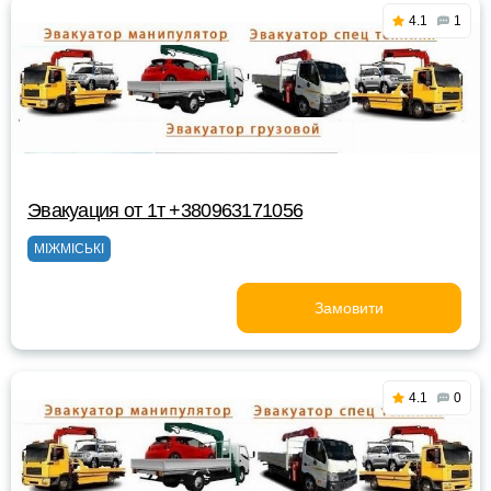
4.1
1
Эвакуация от 1т +380963171056
МІЖМІСЬКІ
Замовити
4.1
0