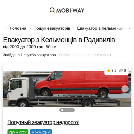
Головна
Пошук евакуаторів
Евакуатор в Кельменцях
Евакуатор з Кельменців в Радивилів
від 2000 до 2000 грн
,
50 км
Знайдено 1 служба эвакуатора
Рейтинг:
8.2
на основі
6
оцінок
8.2
6
Попутный эвакуатор недорого!
ПО МІСТУ
МІЖМІСЬКІ