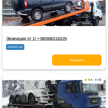
Эвакуация от 1т +380686318329
МІЖМІСЬКІ
Замовити
4.4
83