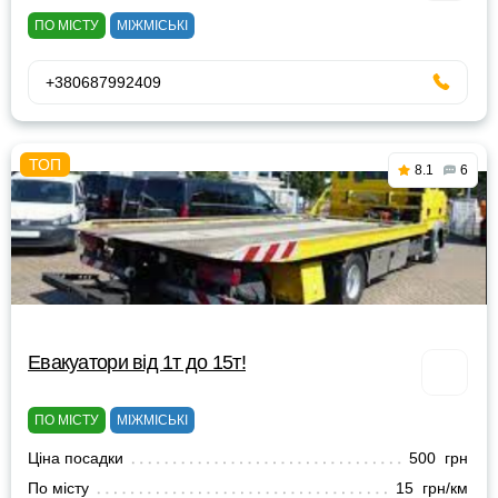
ПО МІСТУ
МІЖМІСЬКІ
+380687992409
8.1
6
Евакуатори від 1т до 15т!
ПО МІСТУ
МІЖМІСЬКІ
Ціна посадки
500 грн
По місту
15 грн/км