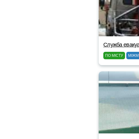
Служба евакуа
ПО МІСТУ
МІЖМ