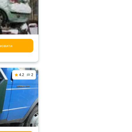
мовити
4.2
2