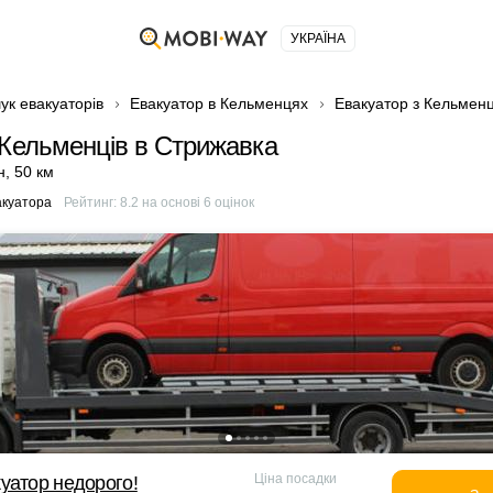
УКРАЇНА
ук евакуаторів
Евакуатор в Кельменцях
Евакуатор з Кельменц
 Кельменців в Стрижавка
н
,
50 км
акуатора
Рейтинг:
8.2
на основі
6
оцінок
Ціна посадки
уатор недорого!