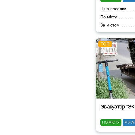
Ціна посадки
По місту
За містом
Эвакуатор "Э
ПО МІСТУ
МІЖМ