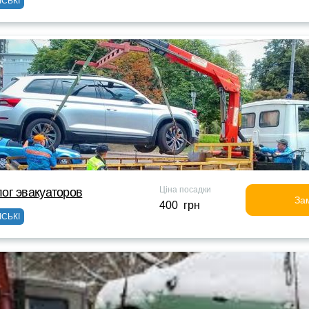
ІСЬКІ
Ціна посадки
ог эвакуаторов
За
400 грн
ІСЬКІ