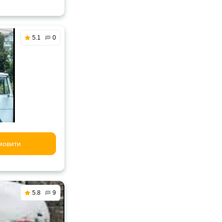
5.1
0
мовити
5.8
9