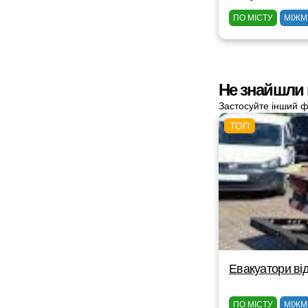
ПО МІСТУ
МІЖМ
Не знайшли
Застосуйте інший ф
Евакуатори від
ПО МІСТУ
МІЖМ