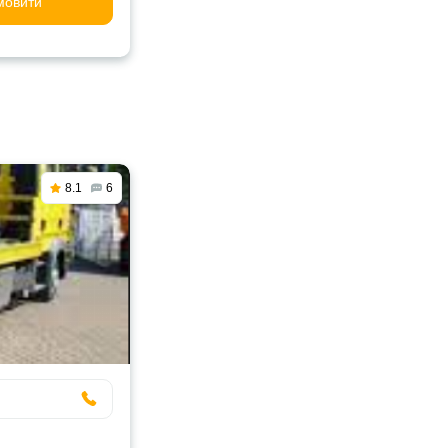
мовити
8.1
6