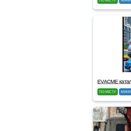
ПО МІСТУ
МІЖМ
EVACME катал
ПО МІСТУ
МІЖМ