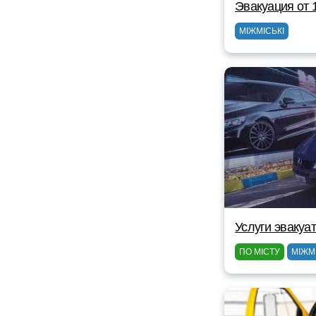
Эвакуация от 
МІЖМІСЬКІ
Услуги эвакуа
ПО МІСТУ
МІЖМ