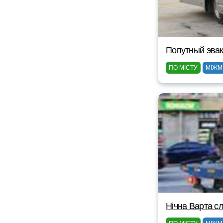
Попутный эвак
ПО МІСТУ
МІЖМ
Нічна Варта сл