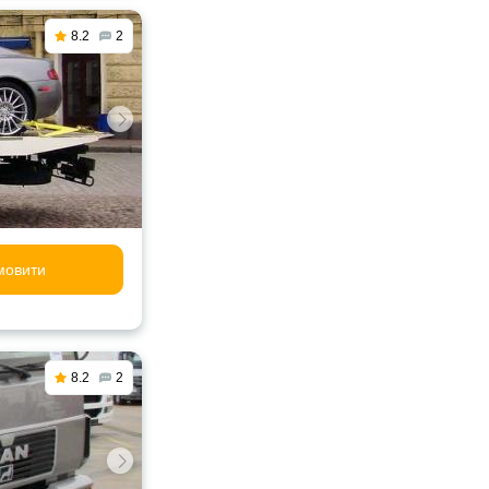
8.2
2
мовити
8.2
2