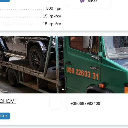
Viber
500 грн
15 грн/км
15 грн/км
КОНОМ"
+380687992409
ІСЬКІ