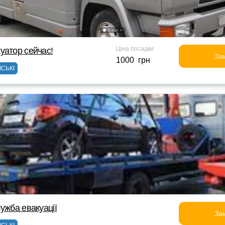
Ціна посадки
уатор сейчас!
За
1000 грн
ІСЬКІ
ужба евакуації
За