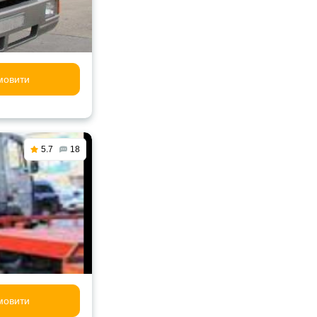
мовити
5.7
18
мовити