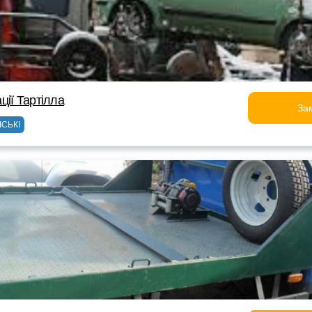
ції Тартілла
За
ІСЬКІ