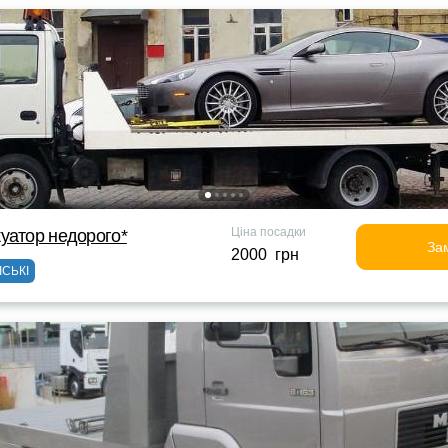
Ціна посадки
уатор недорого*
За
2000 грн
ІСЬКІ