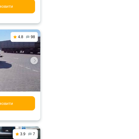
мовити
4.8
98
мовити
3.9
7