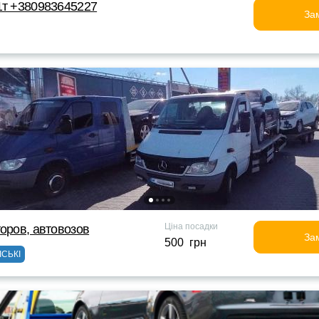
1т +380983645227
За
Ціна посадки
торов, автовозов
За
500 грн
ІСЬКІ