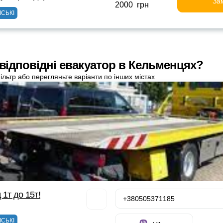
За
2000 грн
ІСЬКІ
 відповідні евакуатор в Кельменцях?
ільтр або перегляньте варіанти по інших містах
 1т до 15т!
+380505371185
ІСЬКІ