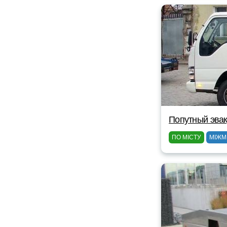
Попутный эвак
ПО МІСТУ
МІЖМ