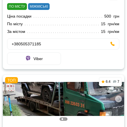
ПО МІСТУ
МІЖМІСЬКІ
Ціна посадки
500 грн
По місту
15 грн/км
За містом
15 грн/км
+380505371185
Viber
6.4
7