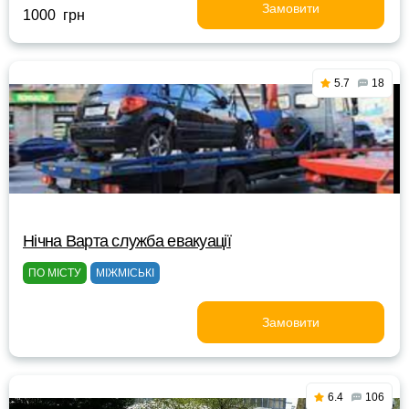
Замовити
1000 грн
5.7
18
Нічна Варта служба евакуації
ПО МІСТУ
МІЖМІСЬКІ
Замовити
6.4
106