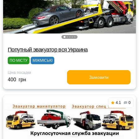
Попутный эвакуатор вся Украина
ПО МІСТУ
МІЖМІСЬКІ
Ціна посадки
Замовити
400 грн
4.1
0