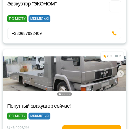
Эвакуатор "ЭКОНОМ"
ПО МІСТУ
МІЖМІСЬКІ
+380687992409
8.2
2
Попутный эвакуатор сейчас!
ПО МІСТУ
МІЖМІСЬКІ
Ціна посадки