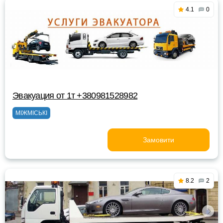
4.1
0
Эвакуация от 1т +380981528982
МІЖМІСЬКІ
Замовити
8.2
2