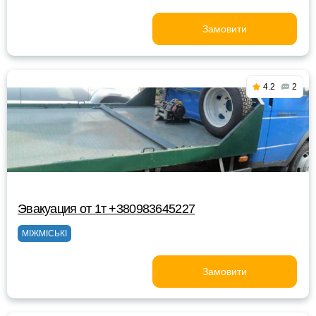
Замовити
4.2
2
Эвакуация от 1т +380983645227
МІЖМІСЬКІ
Замовити