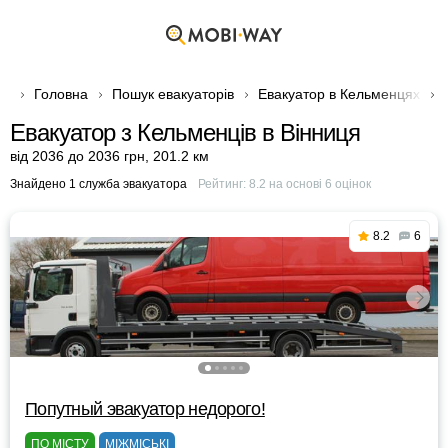
Головна
Пошук евакуаторів
Евакуатор в Кельменцях
Евакуатор з Кельменців в Вінниця
від 2036 до 2036 грн
,
201.2 км
Знайдено 1 служба эвакуатора
Рейтинг:
8.2
на основі
6
оцінок
8.2
6
Попутный эвакуатор недорого!
ПО МІСТУ
МІЖМІСЬКІ