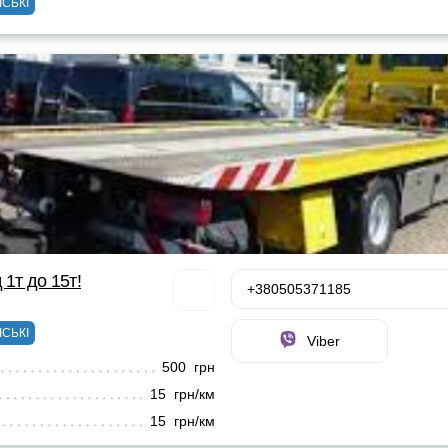
ІСЬКІ
 1т до 15т!
+380505371185
ІСЬКІ
Viber
500 грн
15 грн/км
15 грн/км