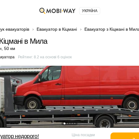
УКРАЇНА
ук евакуаторів
Евакуатор в Кіцмані
Евакуатор з Кіцмані в Мил
 Кіцмані в Мила
н
,
50 км
акуатора
Рейтинг:
8.2
на основі
6
оцінок
Ціна посадки
уатор недорого!