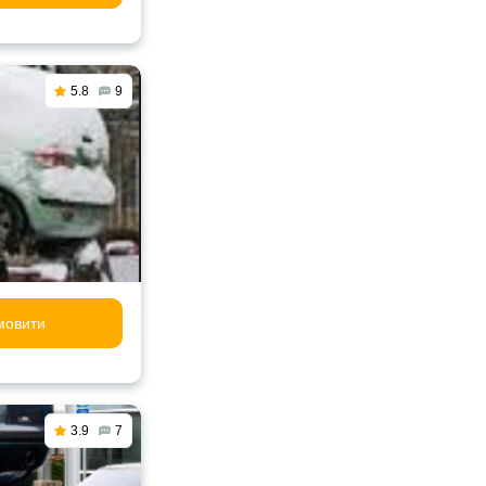
5.8
9
мовити
3.9
7