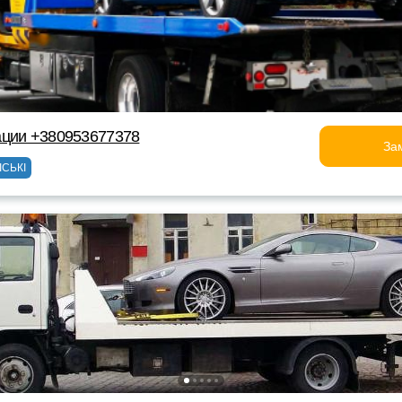
ации +380953677378
За
ІСЬКІ