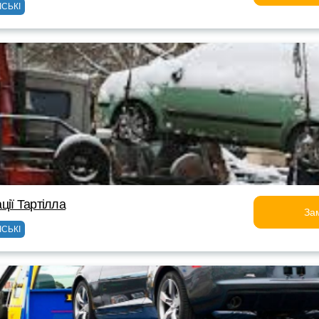
ІСЬКІ
ції Тартілла
За
ІСЬКІ