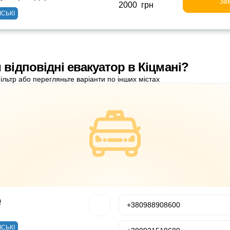
За
2000 грн
ІСЬКІ
 відповідні евакуатор в Кіцмані?
ільтр або перегляньте варіанти по інших містах
р
+380988908600
ІСЬКІ