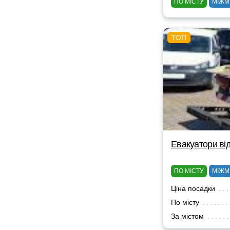
ПО МІСТУ
МІЖМ
Евакуатори від
ПО МІСТУ
МІЖМ
Ціна посадки
По місту
За містом