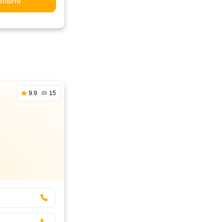
мовити
9.9
15