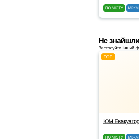
ПО МІСТУ
МІЖМ
Не знайшли
Застосуйте інший ф
ЮМ Евакуато
ПО МІСТУ
МІЖМ