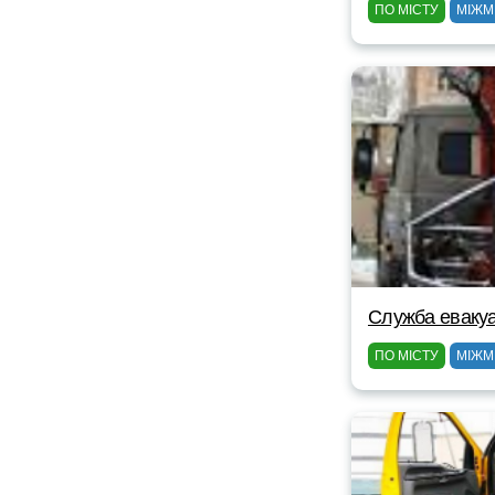
ПО МІСТУ
МІЖМ
Служба евакуа
ПО МІСТУ
МІЖМ