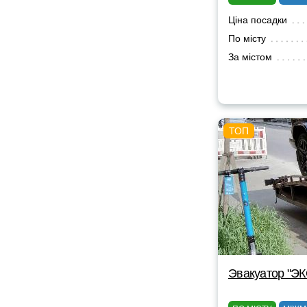
Ціна посадки
По місту
За містом
Эвакуатор "Э