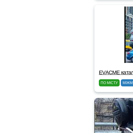
EVACME катал
ПО МІСТУ
МІЖМ