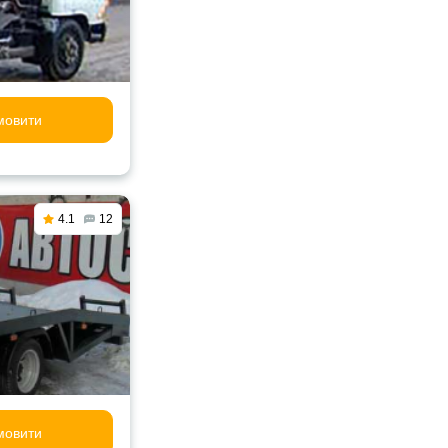
мовити
4.1
12
мовити