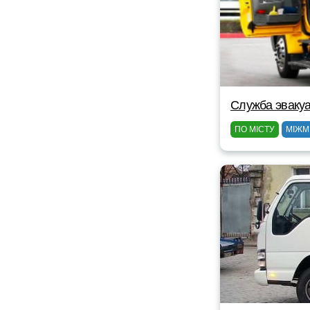
Служба эваку
ПО МІСТУ
МІЖМ