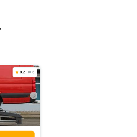
а
8.2
6