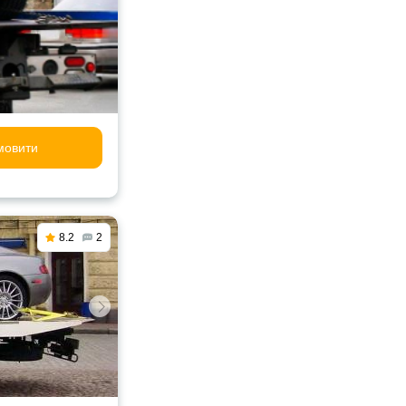
мовити
8.2
2