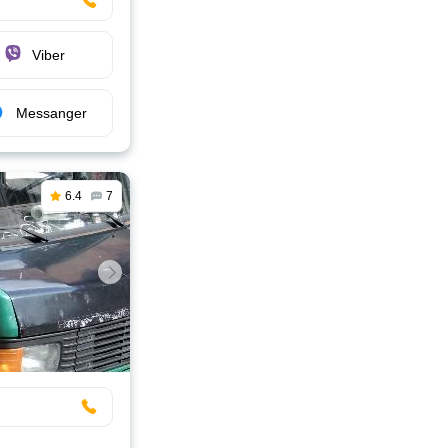
Viber
Messanger
6.4
7