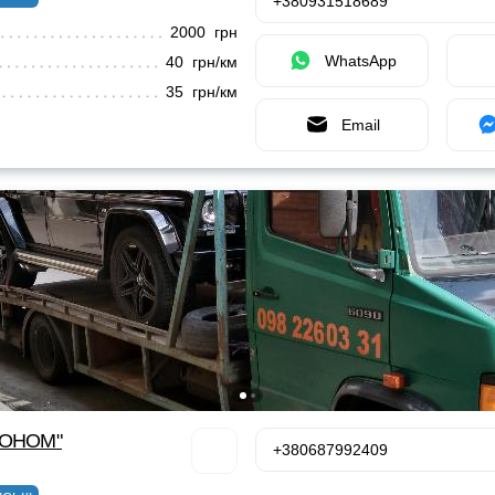
+380931518689
2000 грн
WhatsApp
40 грн/км
35 грн/км
Email
КОНОМ"
+380687992409