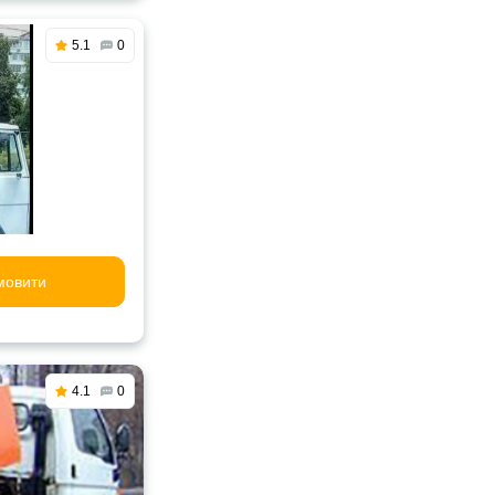
5.1
0
мовити
4.1
0