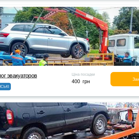
Ціна посадки
ог эвакуаторов
За
400 грн
ІСЬКІ