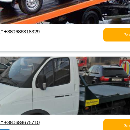
1т +380686318329
За
1т +380684675710
За