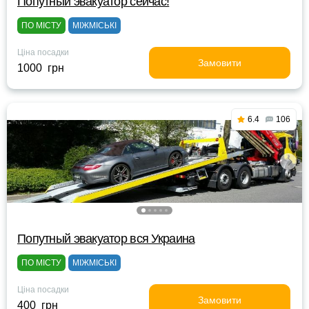
Попутный эвакуатор сейчас!
ПО МІСТУ
МІЖМІСЬКІ
Ціна посадки
Замовити
1000 грн
6.4
106
Попутный эвакуатор вся Украина
ПО МІСТУ
МІЖМІСЬКІ
Ціна посадки
Замовити
400 грн