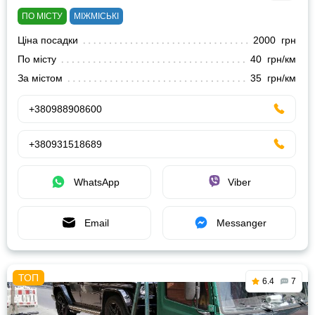
ПО МІСТУ
МІЖМІСЬКІ
Ціна посадки
2000 грн
По місту
40 грн/км
За містом
35 грн/км
+380988908600
+380931518689
WhatsApp
Viber
Email
Messanger
6.4
7