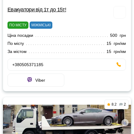
Евакуатори від 1т до 15т!
ПО МІСТУ
МІЖМІСЬКІ
Ціна посадки
500 грн
По місту
15 грн/км
За містом
15 грн/км
+380505371185
Viber
8.2
2