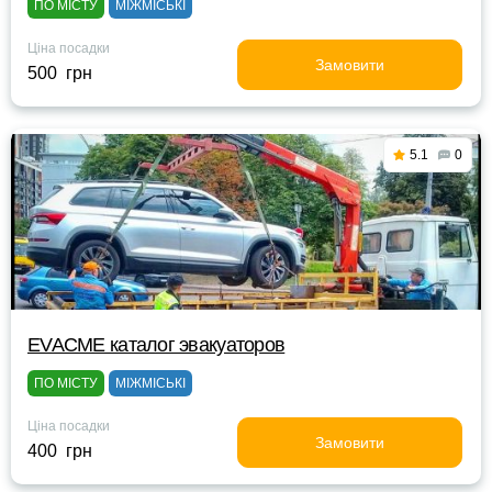
ПО МІСТУ
МІЖМІСЬКІ
Ціна посадки
Замовити
500 грн
5.1
0
EVACME каталог эвакуаторов
ПО МІСТУ
МІЖМІСЬКІ
Ціна посадки
Замовити
400 грн