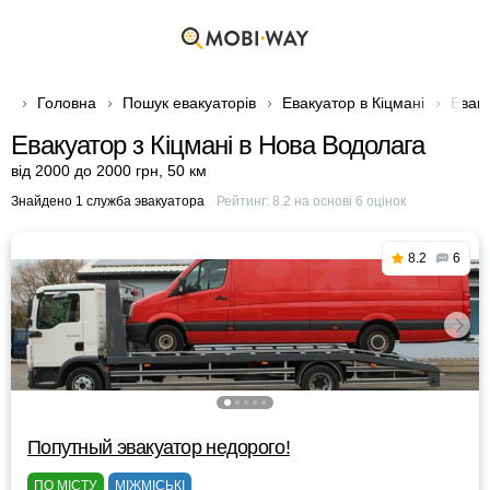
Головна
Пошук евакуаторів
Евакуатор в Кіцмані
Еваку
Евакуатор з Кіцмані в Нова Водолага
від 2000 до 2000 грн
,
50 км
Знайдено 1 служба эвакуатора
Рейтинг:
8.2
на основі
6
оцінок
8.2
6
Попутный эвакуатор недорого!
ПО МІСТУ
МІЖМІСЬКІ