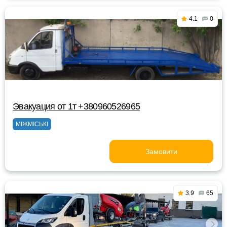
4.1
0
Эвакуация от 1т +380960526965
МІЖМІСЬКІ
Замовити
3.9
65