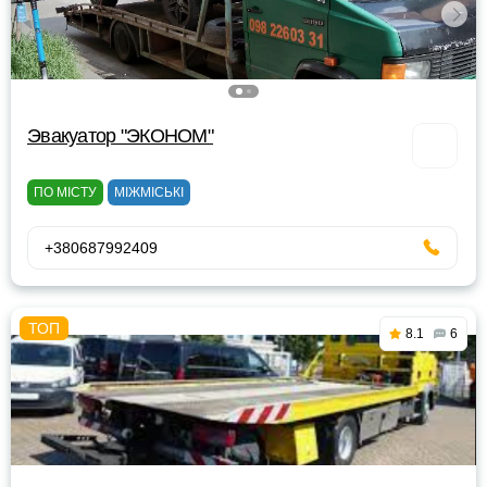
Эвакуатор "ЭКОНОМ"
ПО МІСТУ
МІЖМІСЬКІ
+380687992409
8.1
6