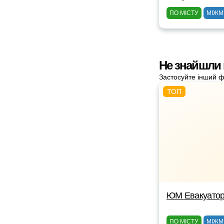
ПО МІСТУ
МІЖМ
Не знайшли 
Застосуйте інший ф
ЮМ Евакуато
ПО МІСТУ
МІЖМ