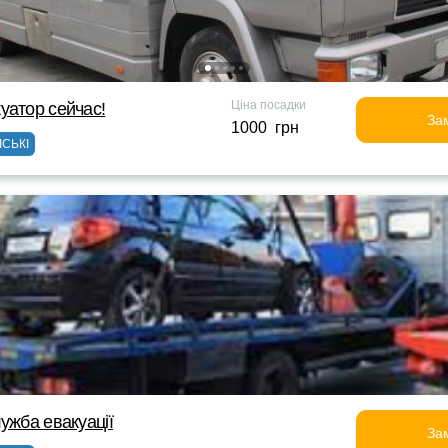
Ціна посадки
уатор сейчас!
За
1000 грн
ІСЬКІ
ужба евакуації
За