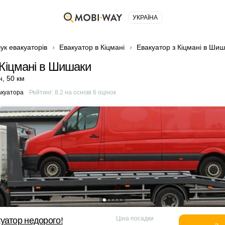
УКРАЇНА
ук евакуаторів
Евакуатор в Кіцмані
Евакуатор з Кіцмані в Ши
 Кіцмані в Шишаки
н
,
50 км
акуатора
Рейтинг:
8.2
на основі
6
оцінок
Ціна посадки
уатор недорого!