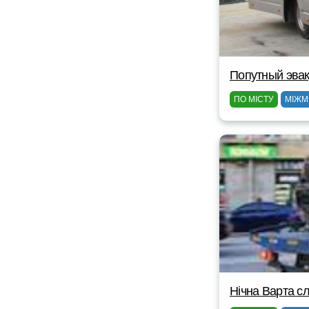
Попутный эвак
ПО МІСТУ
МІЖМ
Нічна Варта сл