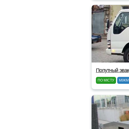
Попутный эвак
ПО МІСТУ
МІЖМ