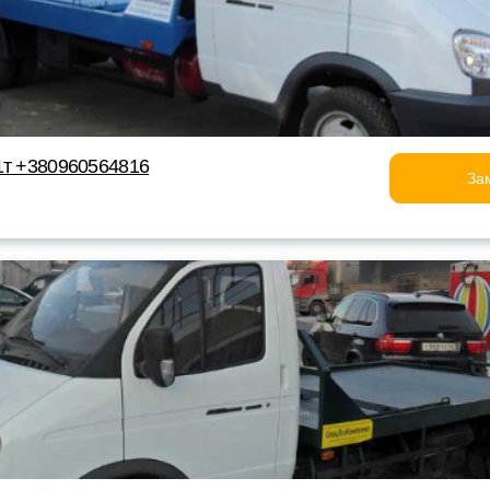
1т +380960564816
За