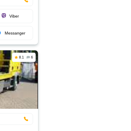
Viber
Messanger
8.1
6