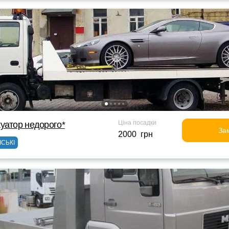
Ціна посадки
уатор недорого*
За
2000 грн
ІСЬКІ