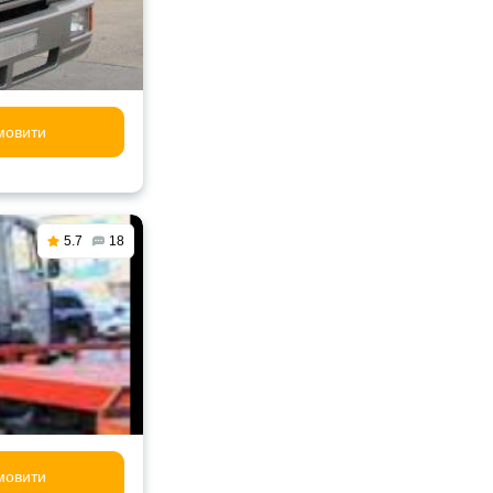
мовити
5.7
18
мовити