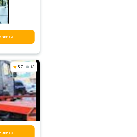
мовити
5.7
18
мовити