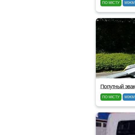
ПО МІСТУ
МІЖМ
Попутный эвак
ПО МІСТУ
МІЖМ