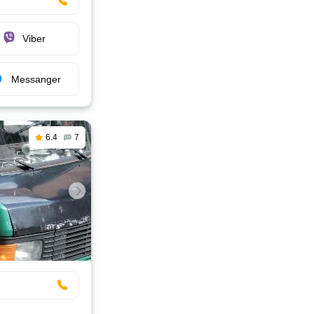
Viber
Messanger
6.4
7