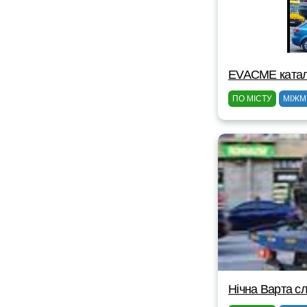
EVACME катал
ПО МІСТУ
МІЖМ
Нічна Варта сл