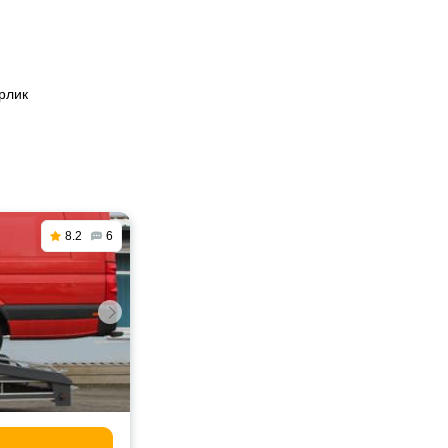
рлик
8.2
6