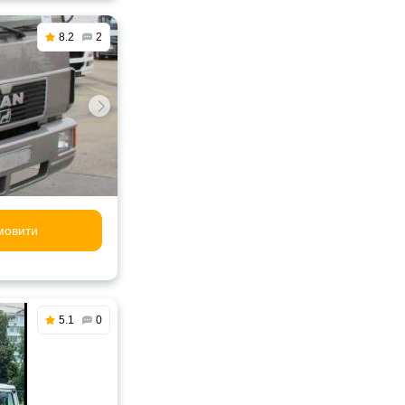
8.2
2
мовити
5.1
0