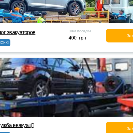
Ціна посадки
ог эвакуаторов
За
400 грн
ІСЬКІ
ужба евакуації
За