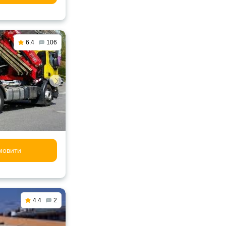
6.4
106
мовити
4.4
2