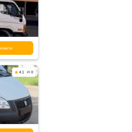
мовити
4.1
0