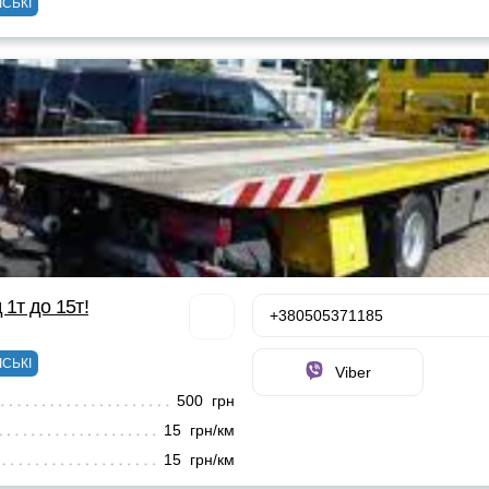
ІСЬКІ
 1т до 15т!
+380505371185
ІСЬКІ
Viber
500 грн
15 грн/км
15 грн/км