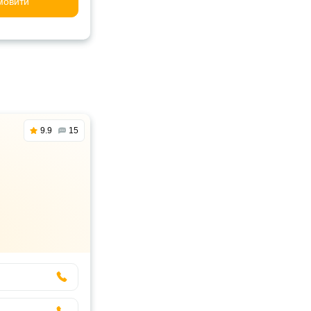
мовити
9.9
15