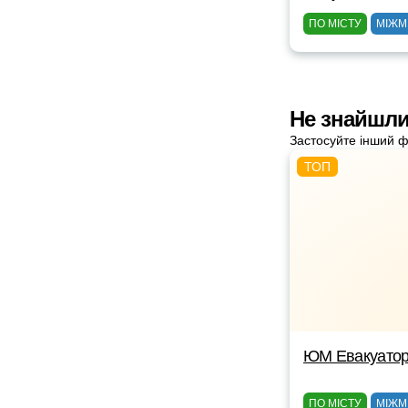
ПО МІСТУ
МІЖМ
Не знайшли
Застосуйте інший ф
ЮМ Евакуато
ПО МІСТУ
МІЖМ