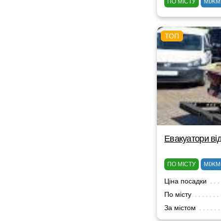
ПО МІСТУ
МІЖМ
Евакуатори від
ПО МІСТУ
МІЖМ
Ціна посадки
По місту
За містом