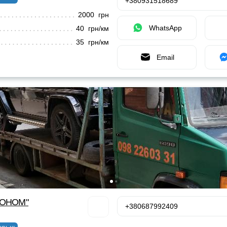
+380931518689
2000 грн
WhatsApp
40 грн/км
35 грн/км
Email
КОНОМ"
+380687992409