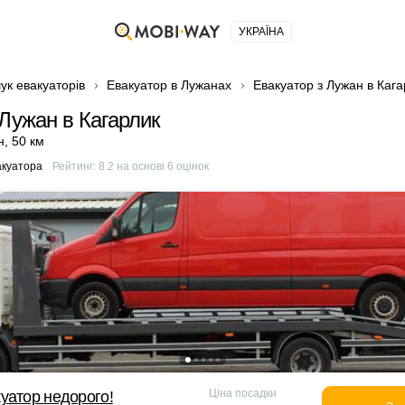
УКРАЇНА
ук евакуаторів
Евакуатор в Лужанах
Евакуатор з Лужан в Кага
 Лужан в Кагарлик
н
,
50 км
акуатора
Рейтинг:
8.2
на основі
6
оцінок
Ціна посадки
уатор недорого!