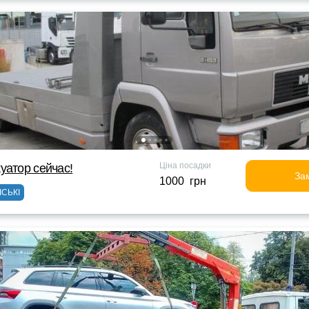
Ціна посадки
уатор сейчас!
За
1000 грн
ІСЬКІ