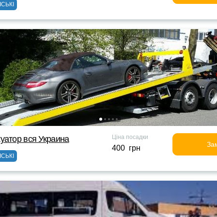
ІСЬКІ
Ціна посадки
уатор вся Украина
За
400 грн
ІСЬКІ