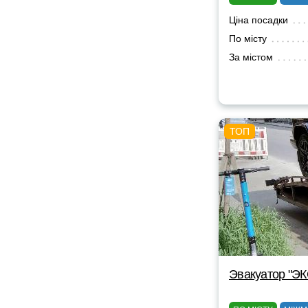
Ціна посадки
По місту
За містом
Эвакуатор "Э