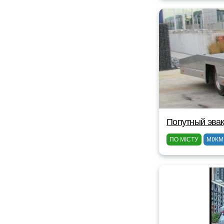
Попутный эвак
ПО МІСТУ
МІЖМ