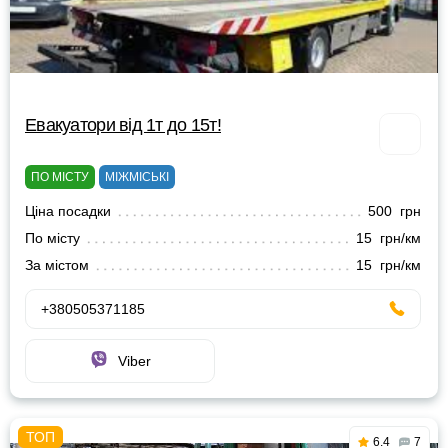
Евакуатори від 1т до 15т!
ПО МІСТУ
МІЖМІСЬКІ
Ціна посадки
500 грн
По місту
15 грн/км
За містом
15 грн/км
+380505371185
Viber
6.4
7