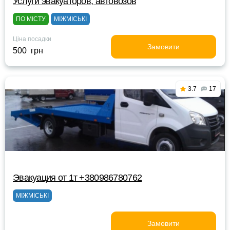
Услуги эвакуаторов, автовозов
ПО МІСТУ
МІЖМІСЬКІ
Ціна посадки
Замовити
500 грн
3.7
17
Эвакуация от 1т +380986780762
МІЖМІСЬКІ
Замовити