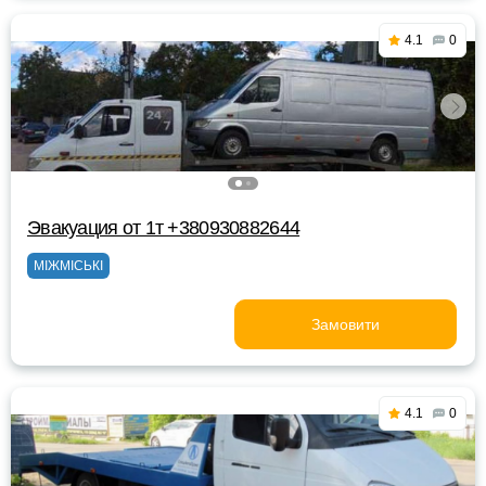
4.1
0
Эвакуация от 1т +380930882644
МІЖМІСЬКІ
Замовити
4.1
0