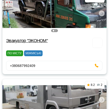
Эвакуатор "ЭКОНОМ"
ПО МІСТУ
МІЖМІСЬКІ
+380687992409
8.2
2