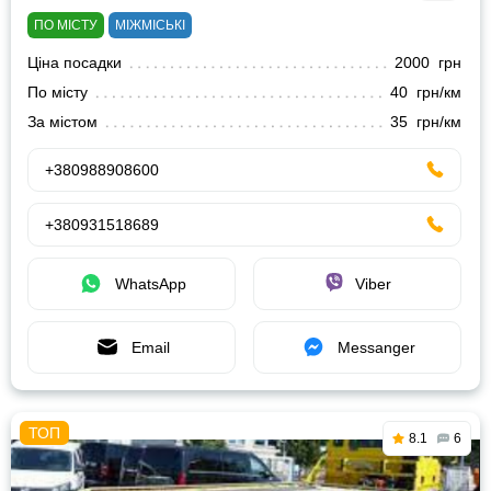
ПО МІСТУ
МІЖМІСЬКІ
Ціна посадки
2000 грн
По місту
40 грн/км
За містом
35 грн/км
+380988908600
+380931518689
WhatsApp
Viber
Email
Messanger
8.1
6