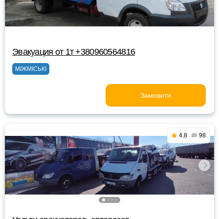
Эвакуация от 1т +380960564816
МІЖМІСЬКІ
Замовити
4.8
98