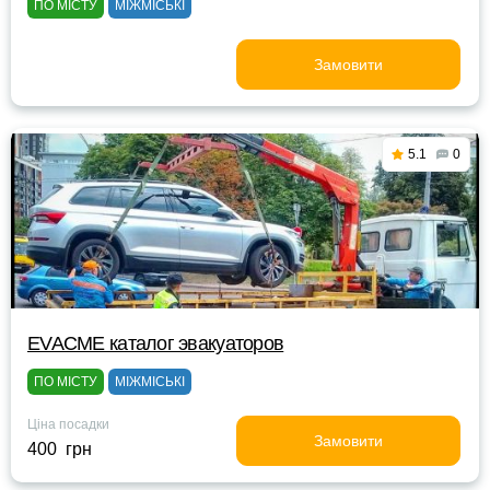
ПО МІСТУ
МІЖМІСЬКІ
Замовити
5.1
0
EVACME каталог эвакуаторов
ПО МІСТУ
МІЖМІСЬКІ
Ціна посадки
Замовити
400 грн