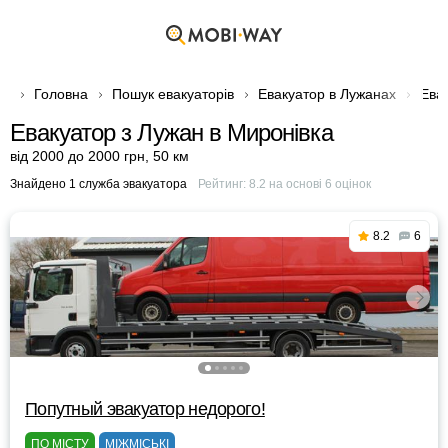
Головна
Пошук евакуаторів
Евакуатор в Лужанах
Ева
Евакуатор з Лужан в Миронівка
від 2000 до 2000 грн
,
50 км
Знайдено 1 служба эвакуатора
Рейтинг:
8.2
на основі
6
оцінок
8.2
6
Попутный эвакуатор недорого!
ПО МІСТУ
МІЖМІСЬКІ