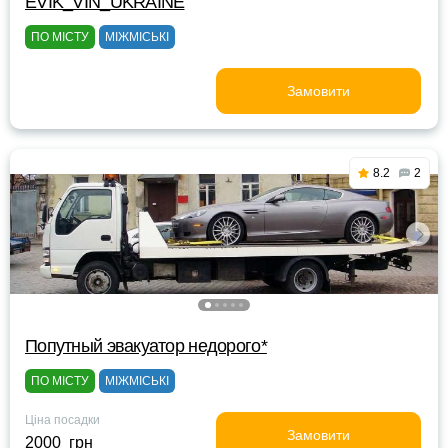
EVIK_VIN_UKRAINE
ПО МІСТУ
МІЖМІСЬКІ
Замовити
8.2
2
Попутный эвакуатор недорого*
ПО МІСТУ
МІЖМІСЬКІ
Ціна посадки
Замовити
2000 грн