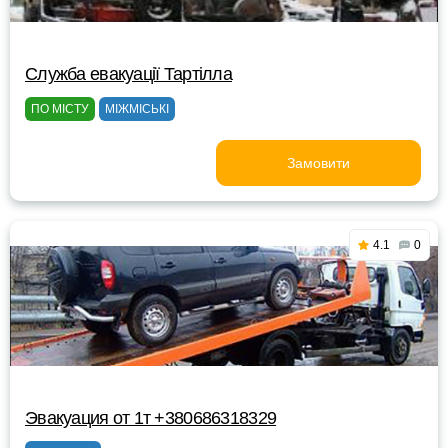
Служба евакуації Тартілла
ПО МІСТУ
МІЖМІСЬКІ
Замовити
4.1
0
Эвакуация от 1т +380686318329