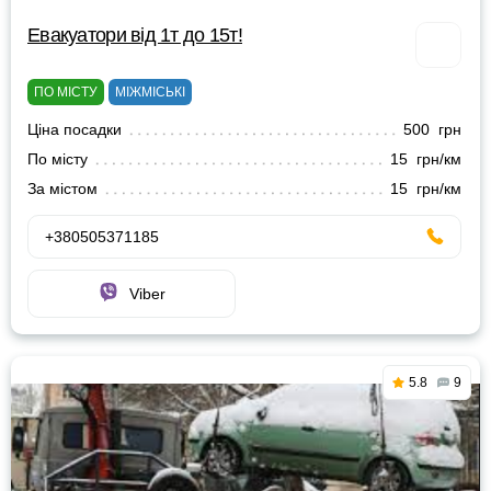
Евакуатори від 1т до 15т!
ПО МІСТУ
МІЖМІСЬКІ
Ціна посадки
500 грн
По місту
15 грн/км
За містом
15 грн/км
+380505371185
Viber
5.8
9