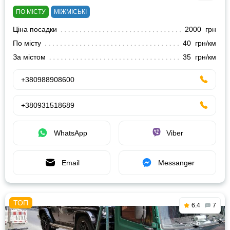
ПО МІСТУ
МІЖМІСЬКІ
Ціна посадки
2000 грн
По місту
40 грн/км
За містом
35 грн/км
+380988908600
+380931518689
WhatsApp
Viber
Email
Messanger
6.4
7