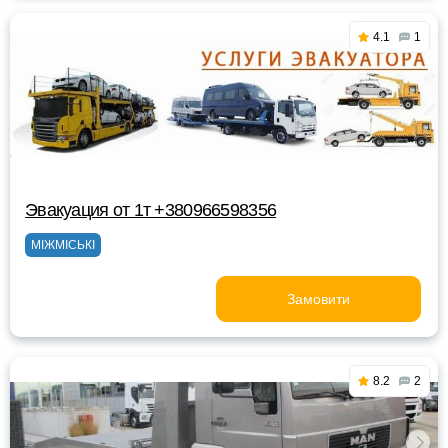
4.1
1
Эвакуация от 1т +380966598356
МІЖМІСЬКІ
Замовити
8.2
2