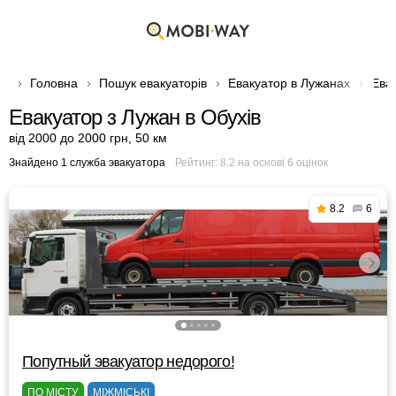
Головна
Пошук евакуаторів
Евакуатор в Лужанах
Евак
Евакуатор з Лужан в Обухів
від 2000 до 2000 грн
,
50 км
Знайдено 1 служба эвакуатора
Рейтинг:
8.2
на основі
6
оцінок
8.2
6
Попутный эвакуатор недорого!
ПО МІСТУ
МІЖМІСЬКІ