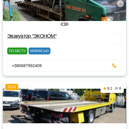
Эвакуатор "ЭКОНОМ"
ПО МІСТУ
МІЖМІСЬКІ
+380687992409
8.1
6