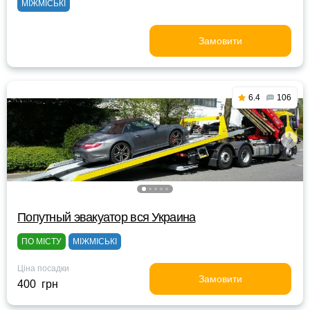
МІЖМІСЬКІ
Замовити
6.4
106
Попутный эвакуатор вся Украина
ПО МІСТУ
МІЖМІСЬКІ
Ціна посадки
Замовити
400 грн