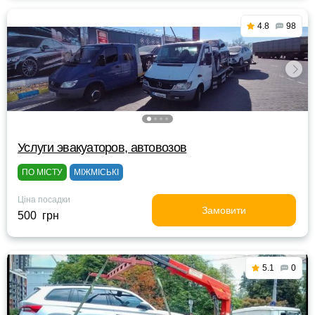
4.8
98
Услуги эвакуаторов, автовозов
ПО МІСТУ
МІЖМІСЬКІ
Ціна посадки
Замовити
500 грн
5.1
0