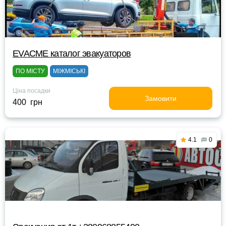
EVACME каталог эвакуаторов
ПО МІСТУ
МІЖМІСЬКІ
Ціна посадки
Замовити
400 грн
4.1
0