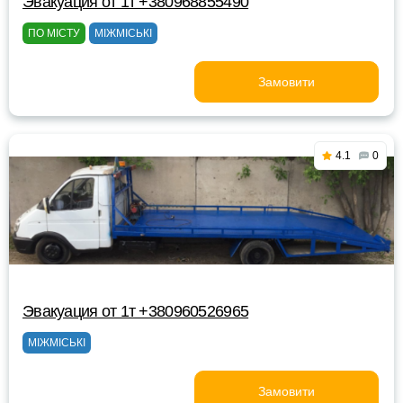
Эвакуация от 1т +380968855490
ПО МІСТУ
МІЖМІСЬКІ
Замовити
4.1
0
Эвакуация от 1т +380960526965
МІЖМІСЬКІ
Замовити