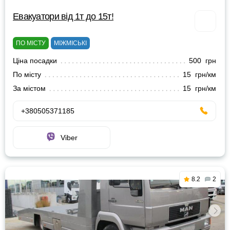
Евакуатори від 1т до 15т!
ПО МІСТУ
МІЖМІСЬКІ
Ціна посадки
500 грн
По місту
15 грн/км
За містом
15 грн/км
+380505371185
Viber
8.2
2