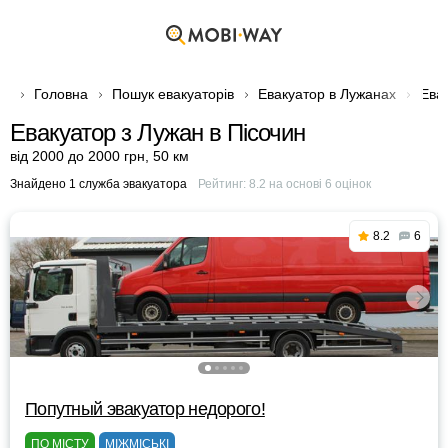
Головна
Пошук евакуаторів
Евакуатор в Лужанах
Евак
Евакуатор з Лужан в Пісочин
від 2000 до 2000 грн
,
50 км
Знайдено 1 служба эвакуатора
Рейтинг:
8.2
на основі
6
оцінок
8.2
6
Попутный эвакуатор недорого!
ПО МІСТУ
МІЖМІСЬКІ