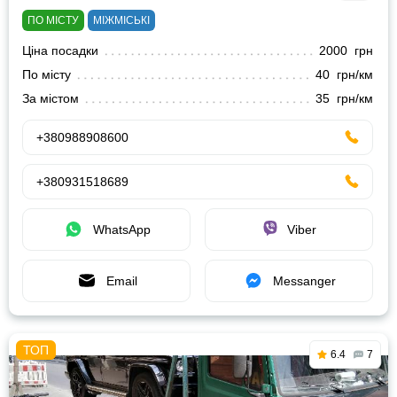
ПО МІСТУ
МІЖМІСЬКІ
Ціна посадки
2000 грн
По місту
40 грн/км
За містом
35 грн/км
+380988908600
+380931518689
WhatsApp
Viber
Email
Messanger
6.4
7