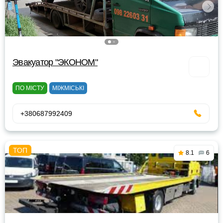
Эвакуатор "ЭКОНОМ"
ПО МІСТУ
МІЖМІСЬКІ
+380687992409
8.1
6