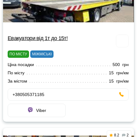
Евакуатори від 1т до 15т!
ПО МІСТУ
МІЖМІСЬКІ
Ціна посадки
500 грн
По місту
15 грн/км
За містом
15 грн/км
+380505371185
Viber
8.2
2