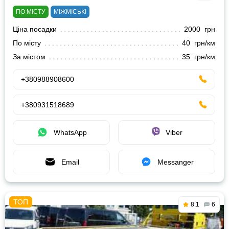
ПО МІСТУ
МІЖМІСЬКІ
Ціна посадки
2000 грн
По місту
40 грн/км
За містом
35 грн/км
+380988908600
+380931518689
WhatsApp
Viber
Email
Messanger
8.1
6