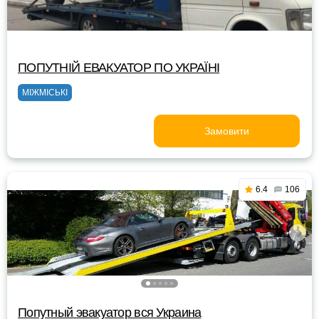
ПОПУТНІЙ ЕВАКУАТОР ПО УКРАЇНІ
МІЖМІСЬКІ
Замовити
6.4
106
Попутный эвакуатор вся Украина