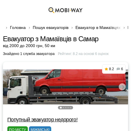
Головна
Пошук евакуаторів
Евакуатор в Мамаївцях
Е
Евакуатор з Мамаївців в Самар
від 2000 до 2000 грн
,
50 км
Знайдено 1 служба эвакуатора
Рейтинг:
8.2
на основі
6
оцінок
8.2
6
Попутный эвакуатор недорого!
ПО МІСТУ
МІЖМІСЬКІ