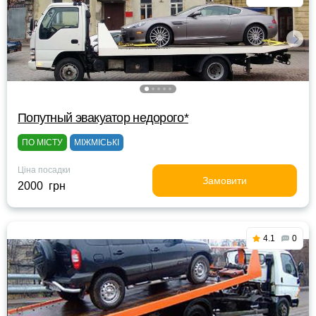
Попутный эвакуатор недорого*
ПО МІСТУ
МІЖМІСЬКІ
Ціна посадки
Замовити
2000 грн
4.1
0