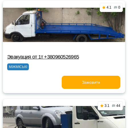
4.1
0
Эвакуация от 1т +380960526965
МІЖМІСЬКІ
Замовити
3.1
44