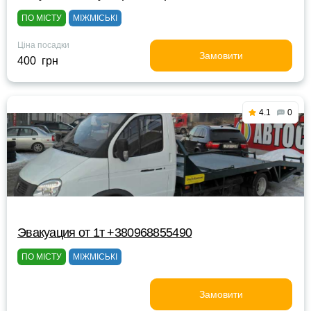
ПО МІСТУ
МІЖМІСЬКІ
Ціна посадки
Замовити
400 грн
4.1
0
Эвакуация от 1т +380968855490
ПО МІСТУ
МІЖМІСЬКІ
Замовити