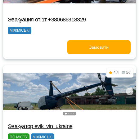
Эвакуация от 1т +380686318329
МІЖМІСЬКІ
Замовити
4.4
56
Эвакуатор evik_vin_ukraine
ПО МІСТУ
МІЖМІСЬКІ