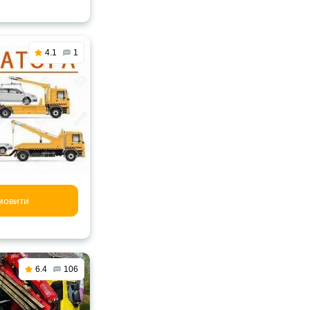
4.1
1
мовити
6.4
106