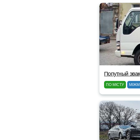
Попутный эвак
ПО МІСТУ
МІЖМ