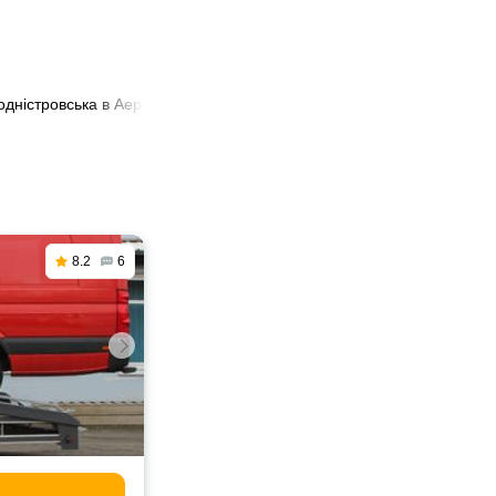
одністровська в Аеропорт Бориспіль
8.2
6