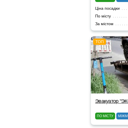
Ціна посадки
По місту
За містом
Эвакуатор "Э
ПО МІСТУ
МІЖМ