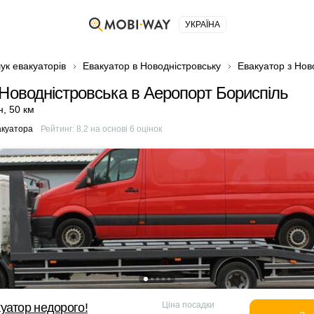
УКРАЇНА
ук евакуаторів
Евакуатор в Новодністровську
Евакуатор з Нов
 Новодністровська в Аеропорт Бориспіль
н
,
50 км
акуатора
Рейтинг:
8.2
на основі
6
оцінок
Ціна посадки
уатор недорого!