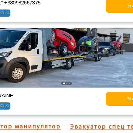
1т +380982667375
За
ІСЬКІ
RAINE
За
ІСЬКІ