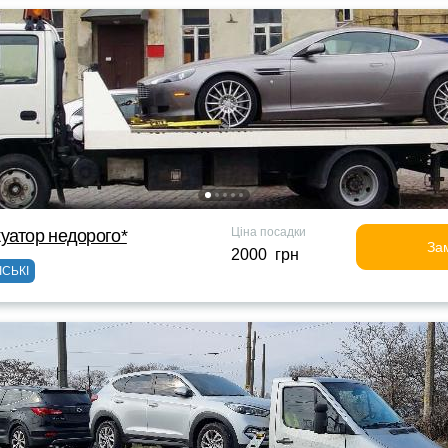
Ціна посадки
уатор недорого*
За
2000 грн
ІСЬКІ