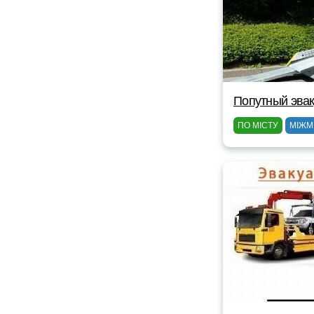
Попутный эвак
ПО МІСТУ
МІЖМ