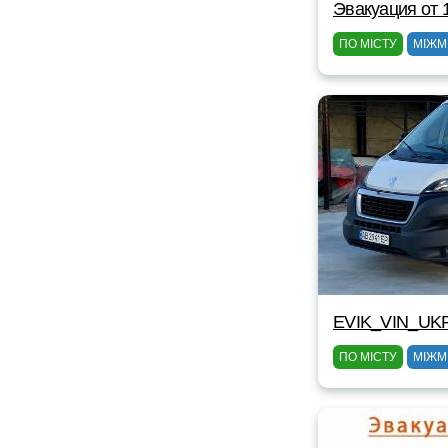
Эвакуация от 
ПО МІСТУ
МІЖМ
EVIK_VIN_UK
ПО МІСТУ
МІЖМ