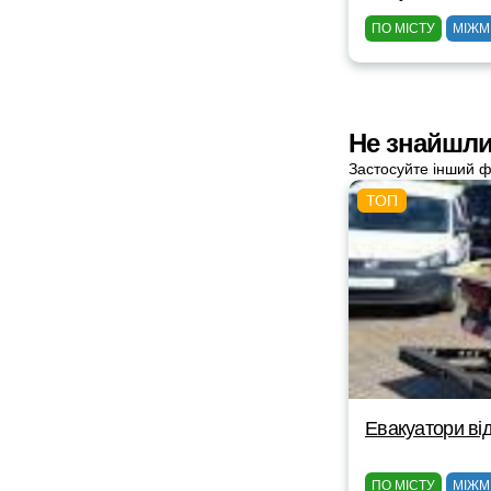
ПО МІСТУ
МІЖМ
Не знайшли
Застосуйте інший ф
Евакуатори від
ПО МІСТУ
МІЖМ