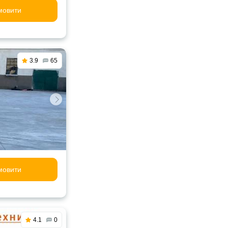
мовити
3.9
65
мовити
4.1
0