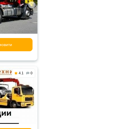
мовити
4.1
0