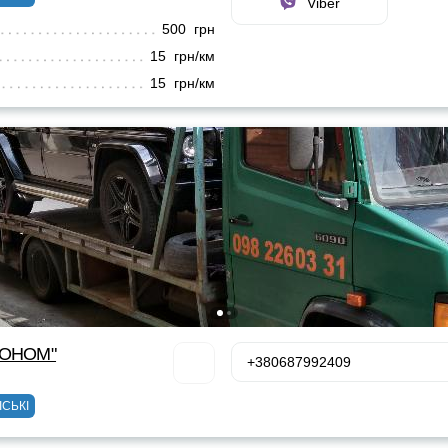
Viber
500 грн
15 грн/км
15 грн/км
КОНОМ"
+380687992409
ІСЬКІ