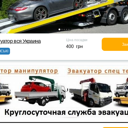
Ціна посадки
уатор вся Украина
За
400 грн
ІСЬКІ