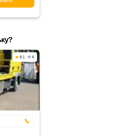
мовити
ьку?
8.1
6