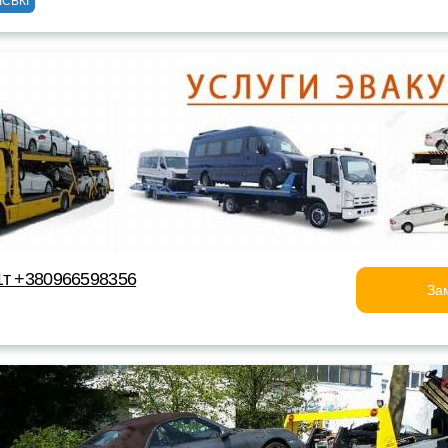
ІСЬКІ
1т +380966598356
За