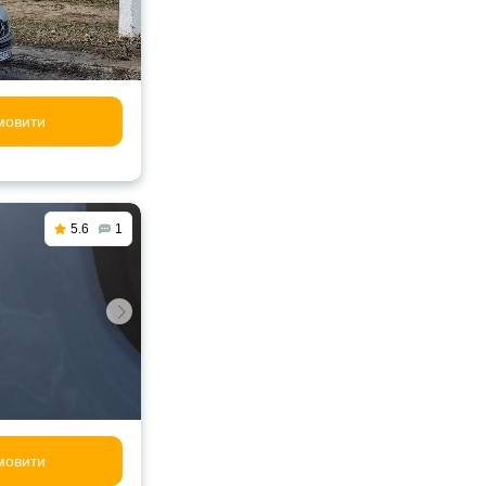
мовити
5.6
1
мовити