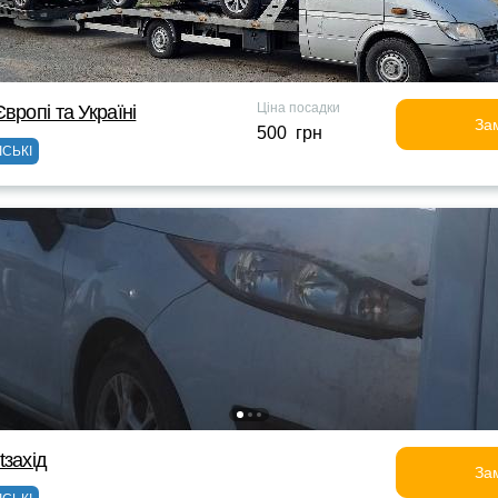
Ціна посадки
вропі та Україні
За
500 грн
ІСЬКІ
tзахід
За