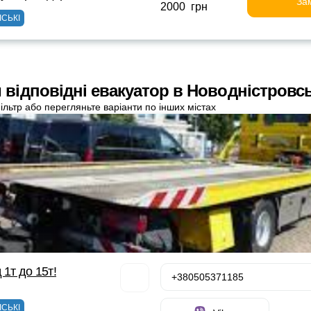
За
2000 грн
ІСЬКІ
 відповідні евакуатор в Новодністровс
ільтр або перегляньте варіанти по інших містах
 1т до 15т!
+380505371185
ІСЬКІ