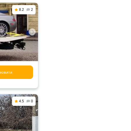
8.2
2
мовити
4.5
0