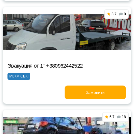
3.7
0
Эвакуация от 1т +380962442522
МІЖМІСЬКІ
Замовити
5.7
18