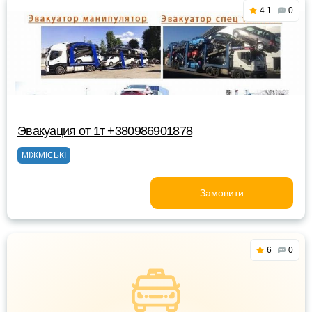
4.1
0
Эвакуация от 1т +380986901878
МІЖМІСЬКІ
Замовити
6
0