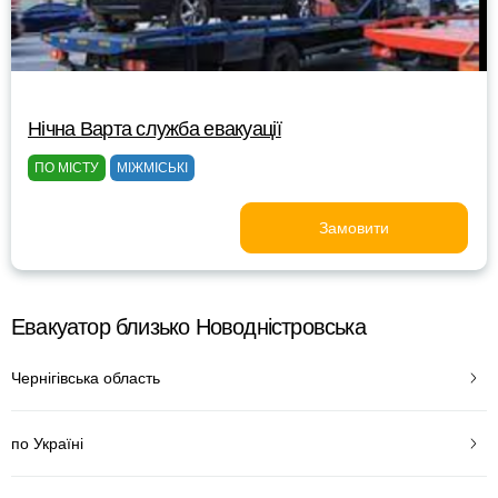
Нічна Варта служба евакуації
ПО МІСТУ
МІЖМІСЬКІ
Замовити
Евакуатор близько Новодністровська
Чернігівська область
по Україні