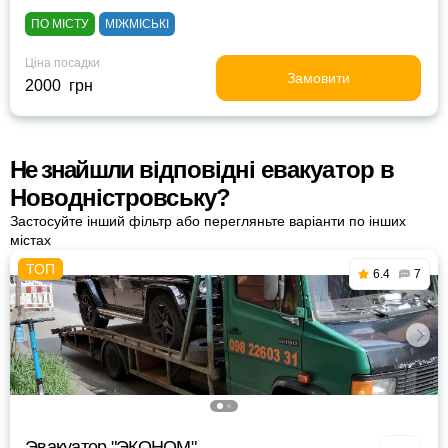
ПО МІСТУ
МІЖМІСЬКІ
Ціна посадки
Замовити
2000 грн
Не знайшли відповідні евакуатор в
Новодністровську?
Застосуйте інший фільтр або перегляньте варіанти по інших
містах
6.4
7
Эвакуатор "ЭКОНОМ"