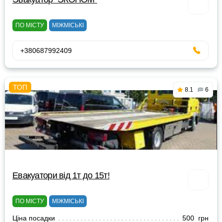
ПО МІСТУ
МІЖМІСЬКІ
+380687992409
8.1
6
Евакуатори від 1т до 15т!
ПО МІСТУ
МІЖМІСЬКІ
Ціна посадки
500 грн