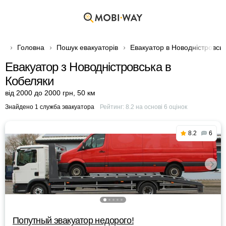
Головна
Пошук евакуаторів
Евакуатор в Новодністровськ
Евакуатор з Новодністровська в
Кобеляки
від 2000 до 2000 грн
,
50 км
Знайдено 1 служба эвакуатора
Рейтинг:
8.2
на основі
6
оцінок
8.2
6
Попутный эвакуатор недорого!