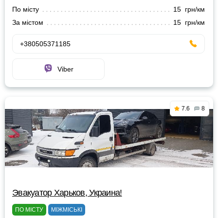
По місту
15 грн/км
За містом
15 грн/км
+380505371185
Viber
7.6
8
Эвакуатор Харьков, Украина!
ПО МІСТУ
МІЖМІСЬКІ