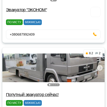
Эвакуатор "ЭКОНОМ"
ПО МІСТУ
МІЖМІСЬКІ
+380687992409
8.2
2
Попутный эвакуатор сейчас!
ПО МІСТУ
МІЖМІСЬКІ