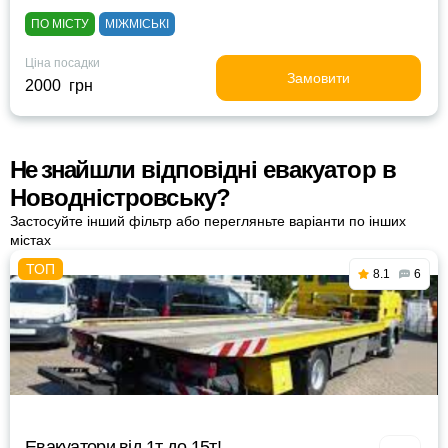
ПО МІСТУ
МІЖМІСЬКІ
Ціна посадки
Замовити
2000 грн
Не знайшли відповідні евакуатор в
Новодністровську?
Застосуйте інший фільтр або перегляньте варіанти по інших
містах
8.1
6
Евакуатори від 1т до 15т!