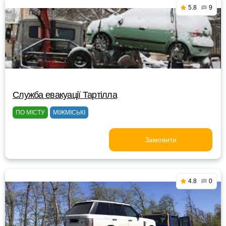
5.8
9
Служба евакуації Тартілла
ПО МІСТУ
МІЖМІСЬКІ
Замовити
4.8
0