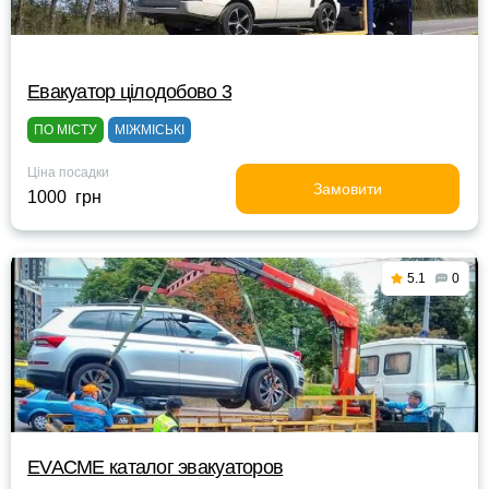
Евакуатор цілодобово 3
ПО МІСТУ
МІЖМІСЬКІ
Ціна посадки
Замовити
1000 грн
5.1
0
EVACME каталог эвакуаторов