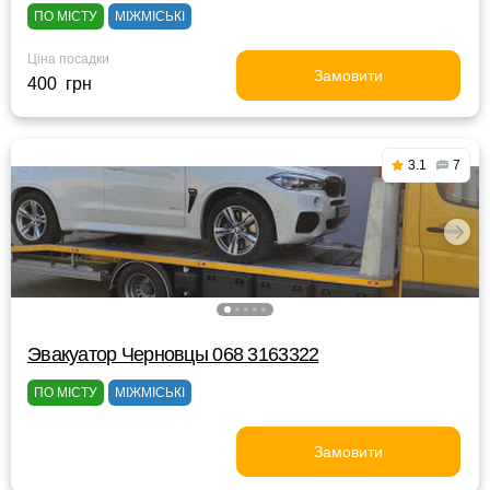
ПО МІСТУ
МІЖМІСЬКІ
Ціна посадки
Замовити
400 грн
3.1
7
Эвакуатор Черновцы 068 3163322
ПО МІСТУ
МІЖМІСЬКІ
Замовити