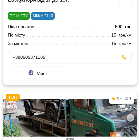
ПО МІСТУ
МІЖМІСЬКІ
Ціна посадки
500 грн
По місту
15 грн/км
За містом
15 грн/км
+380505371185
Viber
6.4
7