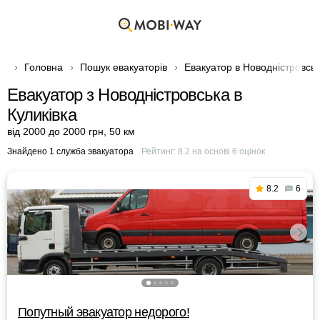
Головна
Пошук евакуаторів
Евакуатор в Новодністровськ
Евакуатор з Новодністровська в
Куликівка
від 2000 до 2000 грн
,
50 км
Знайдено 1 служба эвакуатора
Рейтинг:
8.2
на основі
6
оцінок
8.2
6
Попутный эвакуатор недорого!