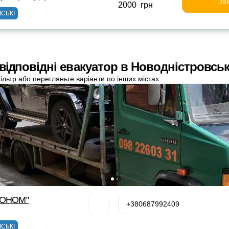
За
2000 грн
ІСЬКІ
 відповідні евакуатор в Новодністровсь
ільтр або перегляньте варіанти по інших містах
КОНОМ"
+380687992409
ІСЬКІ