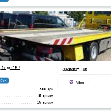
 1т до 15т!
+380505371185
ІСЬКІ
Viber
500 грн
15 грн/км
15 грн/км