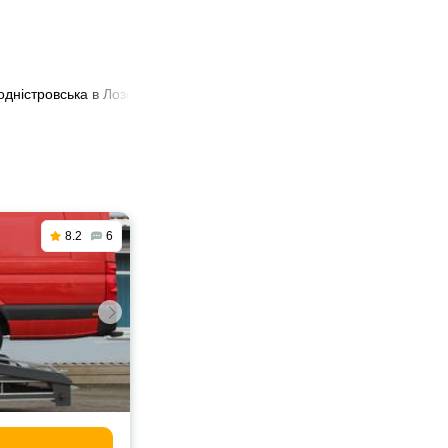
одністровська в Лозова
8.2
6