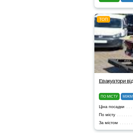
Евакуатори від
ПО МІСТУ
МІЖМ
Ціна посадки
По місту
За містом