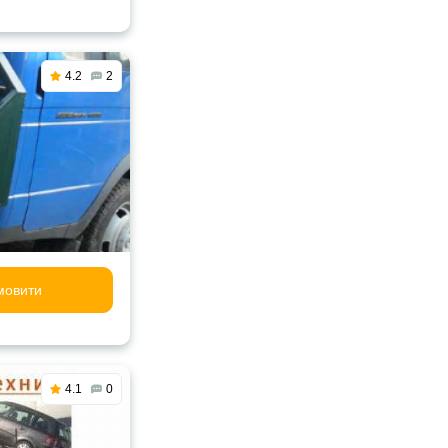
4.2
2
мовити
4.1
0