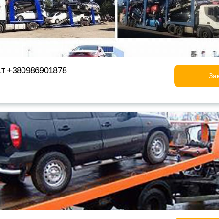
1т +380986901878
За