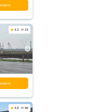
мовити
4.3
24
мовити
4.8
98