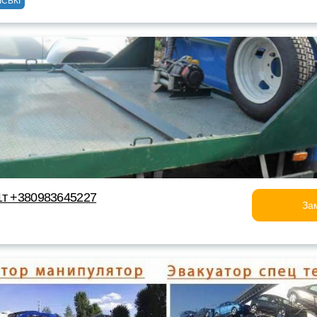
ІСЬКІ
1т +380983645227
За