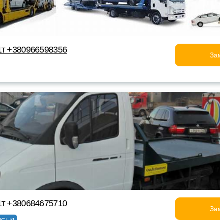
1т +380966598356
За
1т +380684675710
За