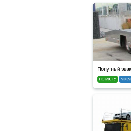
Попутный эвак
ПО МІСТУ
МІЖМ