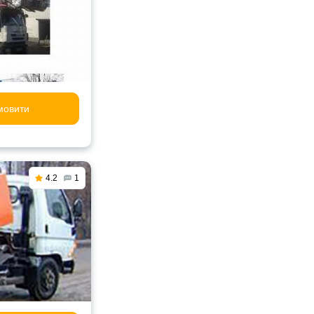
мовити
4.2
1