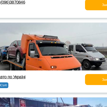
(096)3870846
За
то по Україні
За
ІСЬКІ