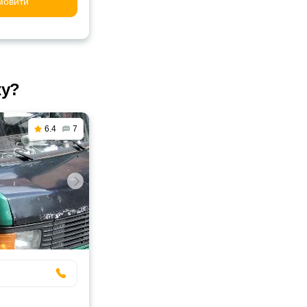
мовити
ку?
6.4
7