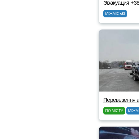
Эвакуация +38
МІЖМІСЬКІ
Перевезення ав
ПО МІСТУ
МІЖМ