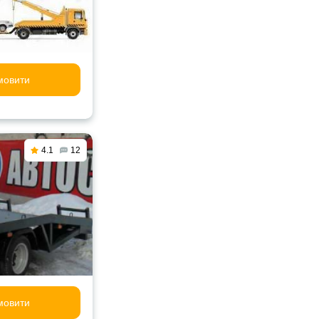
мовити
4.1
12
мовити