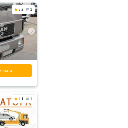
8.2
2
мовити
4.1
1