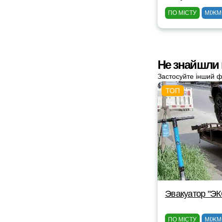
ПО МІСТУ
МІЖМ
Не знайшли
Застосуйте інший ф
Эвакуатор "Э
ПО МІСТУ
МІЖМ