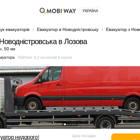
УКРАЇНА
ук евакуаторів
Евакуатор в Новодністровську
Евакуатор з Нов
 Новодністровська в Лозова
н
,
50 км
акуатора
Рейтинг:
8.2
на основі
6
оцінок
Ціна посадки
уатор недорого!