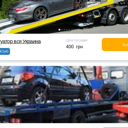
Ціна посадки
уатор вся Украина
За
400 грн
ІСЬКІ