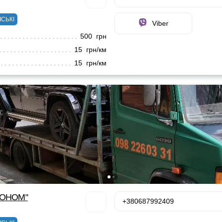
ІСЬКІ
Viber
500 грн
15 грн/км
15 грн/км
КОНОМ"
+380687992409