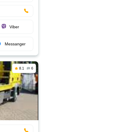
Viber
Messanger
8.1
6