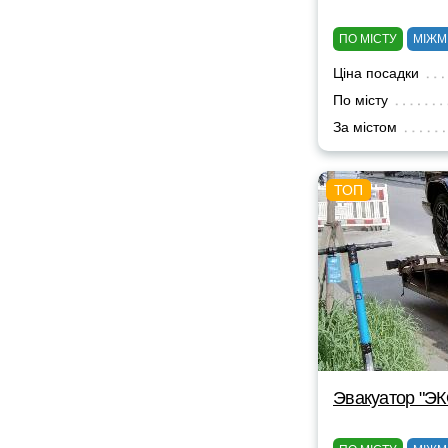
ПО МІСТУ
МІЖМ
Ціна посадки
По місту
За містом
Эвакуатор "Э