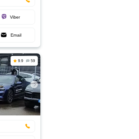
Viber
Email
9.9
59