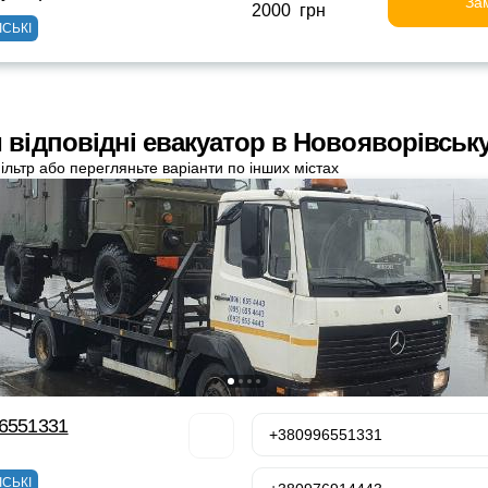
За
2000 грн
ІСЬКІ
 відповідні евакуатор в Новояворівськ
ільтр або перегляньте варіанти по інших містах
96551331
+380996551331
ІСЬКІ