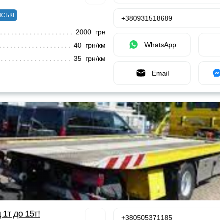
ІСЬКІ
+380931518689
2000 грн
WhatsApp
40 грн/км
35 грн/км
Email
 1т до 15т!
+380505371185