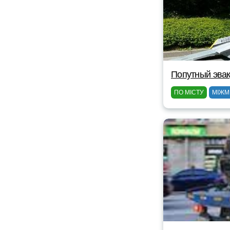
Попутный эвак
ПО МІСТУ
МІЖМ