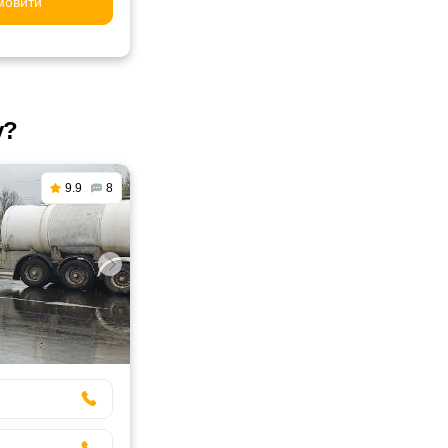
мовити
у?
9.9
8