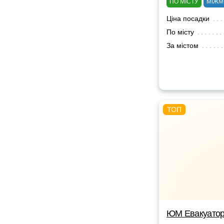
ПО МІСТУ
МІЖМ
Ціна посадки
По місту
За містом
ЮМ Евакуато