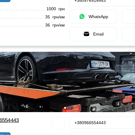
+380976914443
1000 грн
WhatsApp
35 грн/км
36 грн/км
Email
66554443
+380966554443