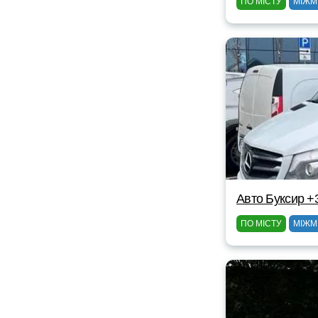
ПО МІСТУ
МІЖМ
Авто Буксир +
ПО МІСТУ
МІЖМ