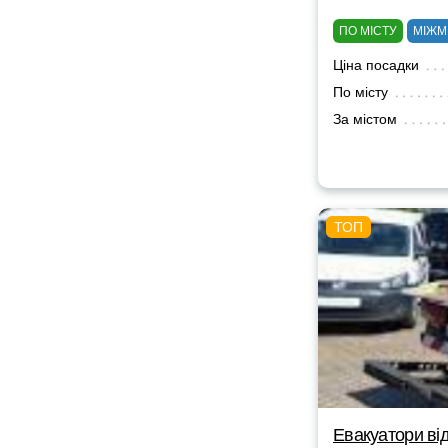
ПО МІСТУ
МІЖМ
Ціна посадки
По місту
За містом
Евакуатори від