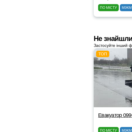
ПО МІСТУ
МІЖМ
Не знайшли
Застосуйте інший ф
Евакуатор 09
ПО МІСТУ
МІЖМ