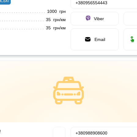
ІСЬКІ
+380956554443
1000 грн
Viber
35 грн/км
35 грн/км
Email
р
+380988908600