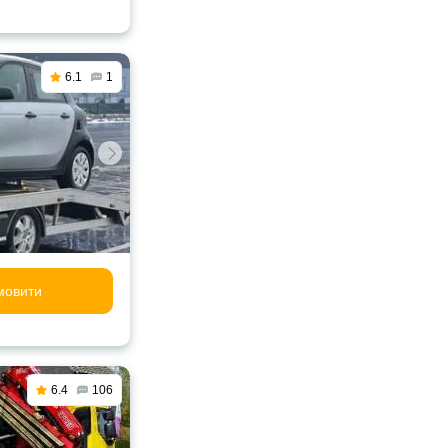
6.1
1
мовити
6.4
106