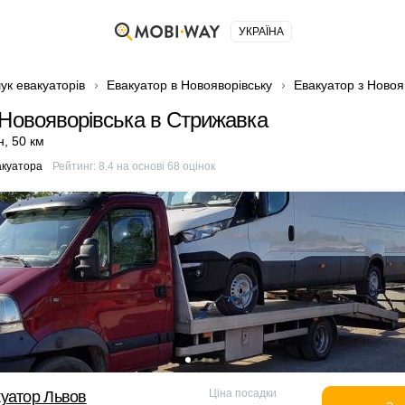
УКРАЇНА
ук евакуаторів
Евакуатор в Новояворівську
Евакуатор з Новоя
 Новояворівська в Стрижавка
н
,
50 км
акуатора
Рейтинг:
8.4
на основі
68
оцінок
Ціна посадки
уатор Львов