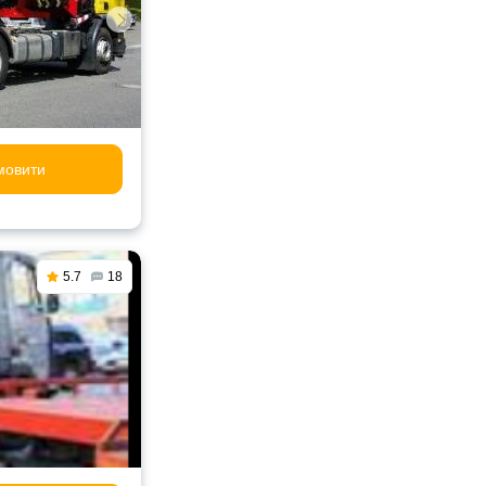
мовити
5.7
18