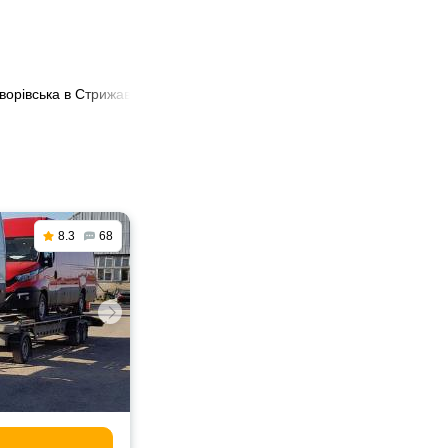
ворівська в Стрижавка
8.3
68