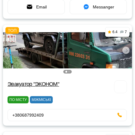
Email
Messanger
6.4
7
Эвакуатор "ЭКОНОМ"
ПО МІСТУ
МІЖМІСЬКІ
+380687992409