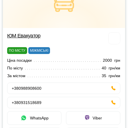
ЮМ Евакуатор
ПО МІСТУ
МІЖМІСЬКІ
Ціна посадки
2000 грн
По місту
40 грн/км
За містом
35 грн/км
+380988908600
+380931518689
WhatsApp
Viber