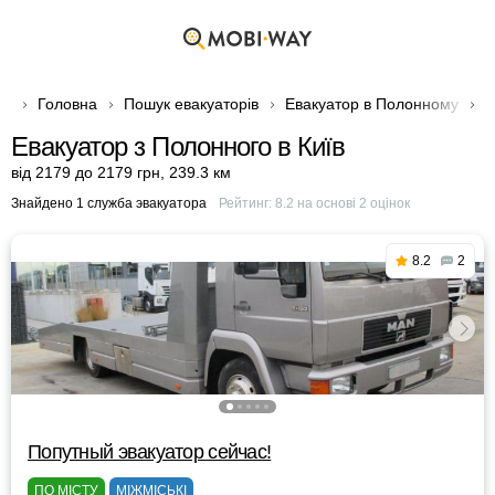
Головна
Пошук евакуаторів
Евакуатор в Полонному
Е
Евакуатор з Полонного в Київ
від 2179 до 2179 грн
,
239.3 км
Знайдено 1 служба эвакуатора
Рейтинг:
8.2
на основі
2
оцінок
8.2
2
Попутный эвакуатор сейчас!
ПО МІСТУ
МІЖМІСЬКІ