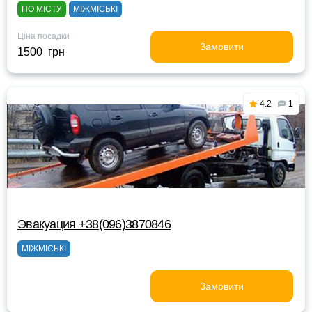
ПО МІСТУ
МІЖМІСЬКІ
Ціна посадки
Замовити
1500 грн
4.2
1
Эвакуация +38(096)3870846
МІЖМІСЬКІ
Замовити