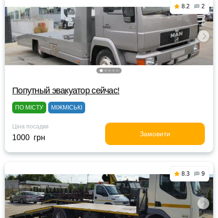
8.2
2
Попутный эвакуатор сейчас!
ПО МІСТУ
МІЖМІСЬКІ
Ціна посадки
Замовити
1000 грн
8.3
9