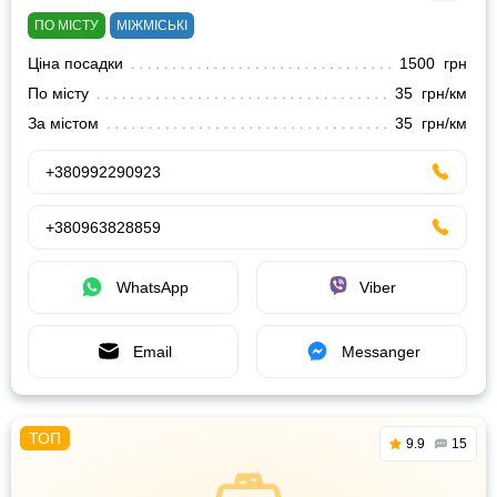
ПО МІСТУ
МІЖМІСЬКІ
Ціна посадки
1500 грн
По місту
35 грн/км
За містом
35 грн/км
+380992290923
+380963828859
WhatsApp
Viber
Email
Messanger
9.9
15