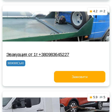
4.2
2
Эвакуация от 1т +380983645227
МІЖМІСЬКІ
Замовити
5.9
5