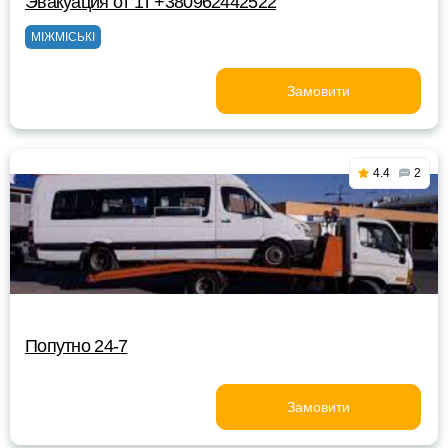
Эвакуация от 1т +380962442522
МІЖМІСЬКІ
Замовити
4.4
2
Попутно 24-7
Замовити