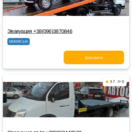
Эвакуация +38(096)3870846
МІЖМІСЬКІ
Замовити
3.7
0