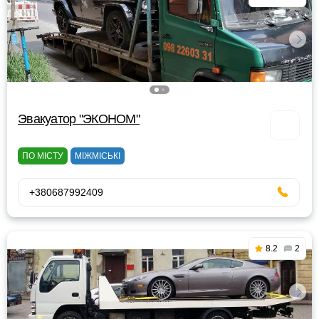
Эвакуатор "ЭКОНОМ"
ПО МІСТУ
МІЖМІСЬКІ
+380687992409
8.2
2