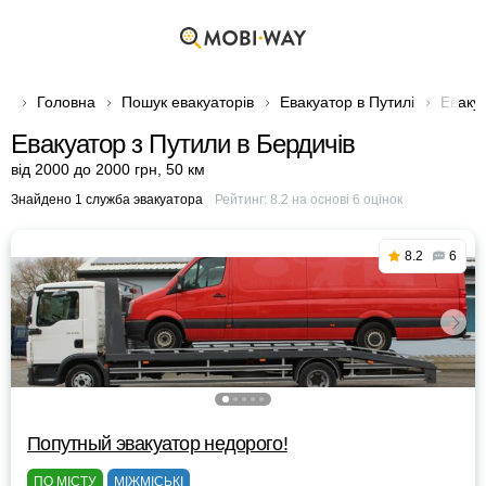
Головна
Пошук евакуаторів
Евакуатор в Путилі
Евакуа
Евакуатор з Путили в Бердичів
від 2000 до 2000 грн
,
50 км
Знайдено 1 служба эвакуатора
Рейтинг:
8.2
на основі
6
оцінок
8.2
6
Попутный эвакуатор недорого!
ПО МІСТУ
МІЖМІСЬКІ