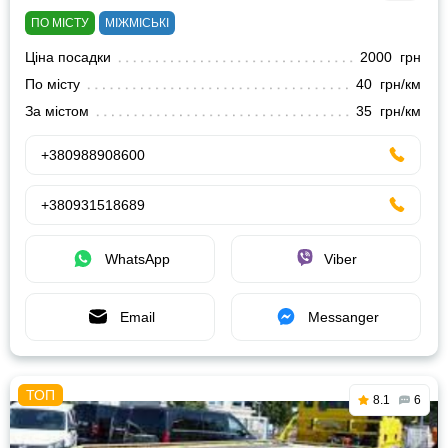
ПО МІСТУ
МІЖМІСЬКІ
Ціна посадки
2000 грн
По місту
40 грн/км
За містом
35 грн/км
+380988908600
+380931518689
WhatsApp
Viber
Email
Messanger
8.1
6