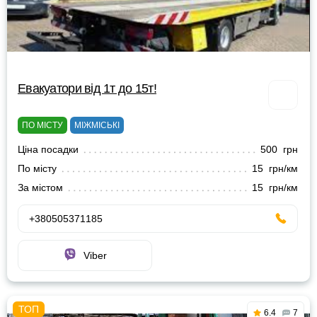
Евакуатори від 1т до 15т!
ПО МІСТУ
МІЖМІСЬКІ
Ціна посадки
500 грн
По місту
15 грн/км
За містом
15 грн/км
+380505371185
Viber
6.4
7