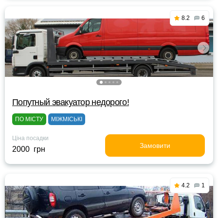
8.2
6
Попутный эвакуатор недорого!
ПО МІСТУ
МІЖМІСЬКІ
Ціна посадки
Замовити
2000 грн
4.2
1