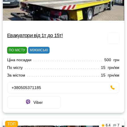
Евакуатори від 1т до 15т!
ПО МІСТУ
МІЖМІСЬКІ
Ціна посадки
500 грн
По місту
15 грн/км
За містом
15 грн/км
+380505371185
Viber
6.4
7