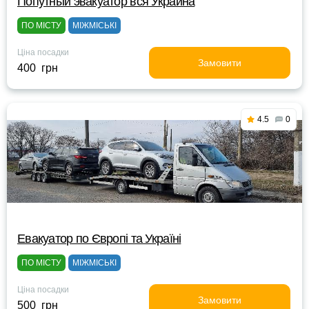
Попутный эвакуатор вся Украина
ПО МІСТУ
МІЖМІСЬКІ
Ціна посадки
Замовити
400 грн
4.5
0
Евакуатор по Європі та Україні
ПО МІСТУ
МІЖМІСЬКІ
Ціна посадки
Замовити
500 грн