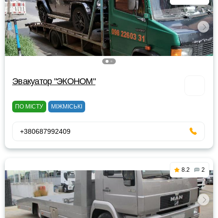
Эвакуатор "ЭКОНОМ"
ПО МІСТУ
МІЖМІСЬКІ
+380687992409
8.2
2