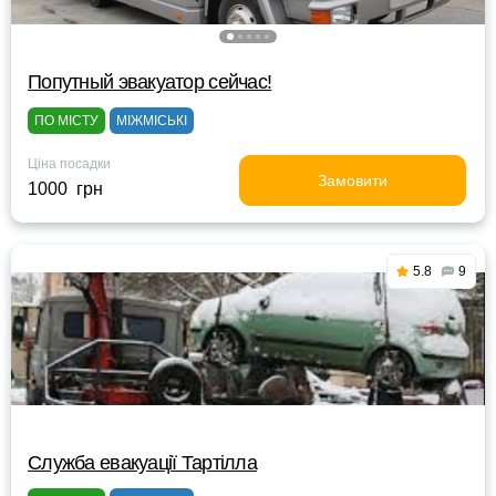
Попутный эвакуатор сейчас!
ПО МІСТУ
МІЖМІСЬКІ
Ціна посадки
Замовити
1000 грн
5.8
9
Служба евакуації Тартілла