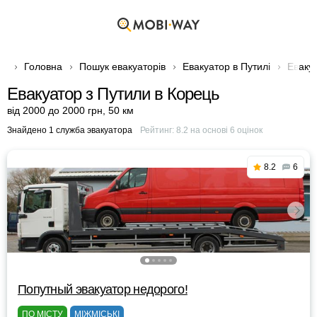
Головна
Пошук евакуаторів
Евакуатор в Путилі
Еваку
Евакуатор з Путили в Корець
від 2000 до 2000 грн
,
50 км
Знайдено 1 служба эвакуатора
Рейтинг:
8.2
на основі
6
оцінок
8.2
6
Попутный эвакуатор недорого!
ПО МІСТУ
МІЖМІСЬКІ