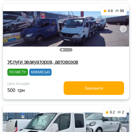
4.8
98
Услуги эвакуаторов, автовозов
ПО МІСТУ
МІЖМІСЬКІ
Ціна посадки
Замовити
500 грн
6.2
2