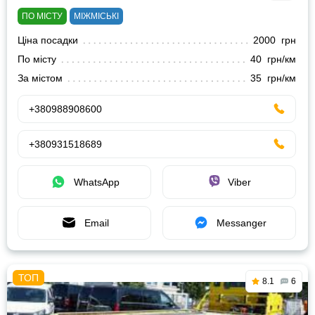
ПО МІСТУ
МІЖМІСЬКІ
Ціна посадки
2000 грн
По місту
40 грн/км
За містом
35 грн/км
+380988908600
+380931518689
WhatsApp
Viber
Email
Messanger
8.1
6