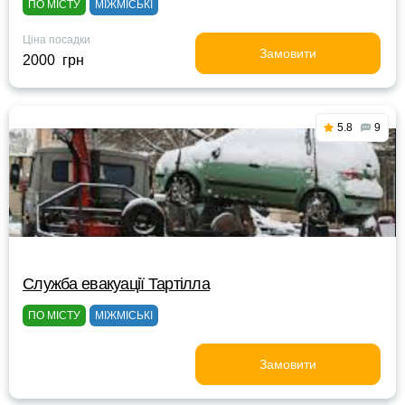
ПО МІСТУ
МІЖМІСЬКІ
Ціна посадки
Замовити
2000 грн
5.8
9
Служба евакуації Тартілла
ПО МІСТУ
МІЖМІСЬКІ
Замовити