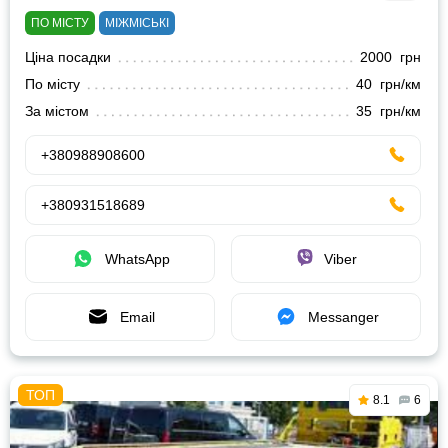
ПО МІСТУ
МІЖМІСЬКІ
Ціна посадки
2000 грн
По місту
40 грн/км
За містом
35 грн/км
+380988908600
+380931518689
WhatsApp
Viber
Email
Messanger
8.1
6