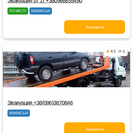
Эвакуация от 1т +380968855490
ПО МІСТУ
МІЖМІСЬКІ
Замовити
4.2
1
Эвакуация +38(096)3870846
МІЖМІСЬКІ
Замовити