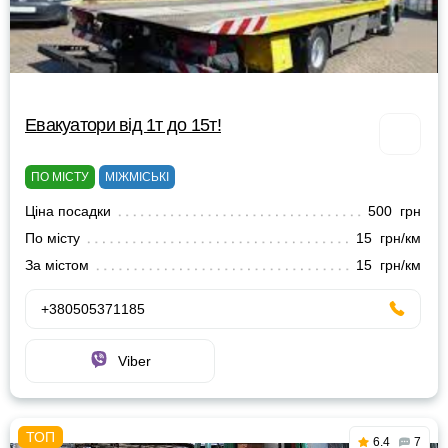
Евакуатори від 1т до 15т!
ПО МІСТУ
МІЖМІСЬКІ
Ціна посадки
500 грн
По місту
15 грн/км
За містом
15 грн/км
+380505371185
Viber
6.4
7