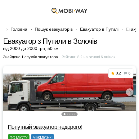
Головна
Пошук евакуаторів
Евакуатор в Путилі
Евакуа
Евакуатор з Путили в Золочів
від 2000 до 2000 грн
,
50 км
Знайдено 1 служба эвакуатора
Рейтинг:
8.2
на основі
6
оцінок
8.2
6
Попутный эвакуатор недорого!
ПО МІСТУ
МІЖМІСЬКІ