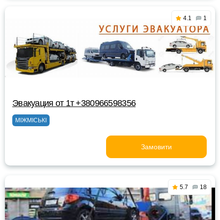
4.1
1
Эвакуация от 1т +380966598356
МІЖМІСЬКІ
Замовити
5.7
18