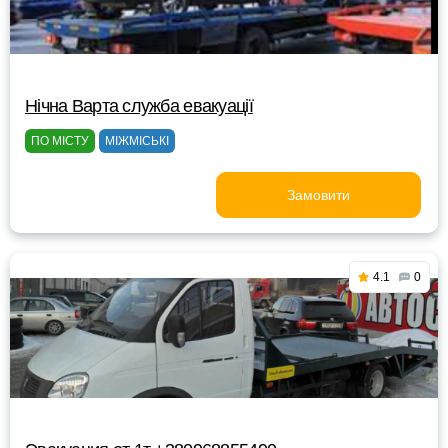
Нічна Варта служба евакуації
ПО МІСТУ
МІЖМІСЬКІ
Замовити
4.1
0