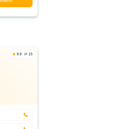
мовити
9.9
15