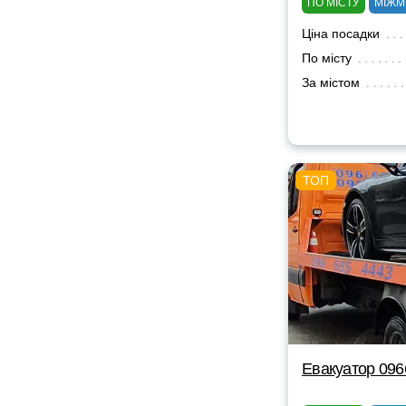
ПО МІСТУ
МІЖМ
Ціна посадки
По місту
За містом
Евакуатор 09