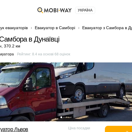
УКРАЇНА
ук евакуаторів
Евакуатор в Самборі
Евакуатор з Самбора в Ду
 Самбора в Дунаївці
н
,
370.2 км
акуатора
Рейтинг:
8.4
на основі
68
оцінок
Ціна посадки
уатор Львов