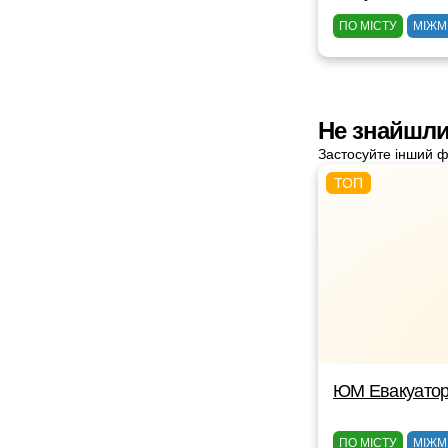
ПО МІСТУ
МІЖМ
Не знайшли
Застосуйте інший ф
ЮМ Евакуато
ПО МІСТУ
МІЖМ