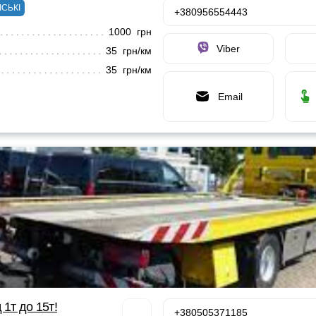
ІСЬКІ
+380956554443
1000 грн
Viber
35 грн/км
35 грн/км
Email
 1т до 15т!
+380505371185