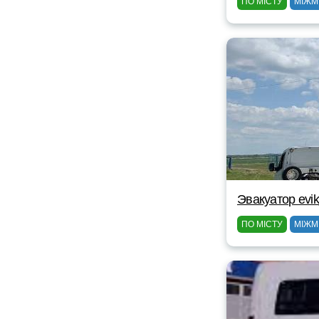
ПО МІСТУ
МІЖМ
Эвакуатор evik
ПО МІСТУ
МІЖМ