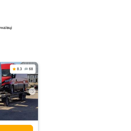
наївці
8.3
68