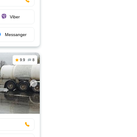
Viber
Messanger
9.9
8