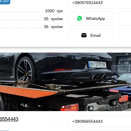
ІСЬКІ
+380976914443
1000 грн
WhatsApp
35 грн/км
36 грн/км
Email
66554443
+380966554443