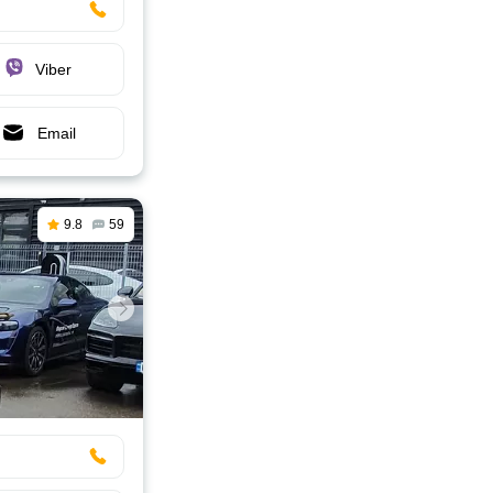
Viber
Email
9.8
59