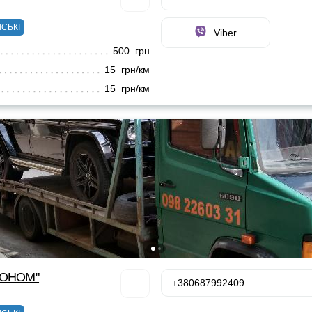
ІСЬКІ
Viber
500 грн
15 грн/км
15 грн/км
КОНОМ"
+380687992409