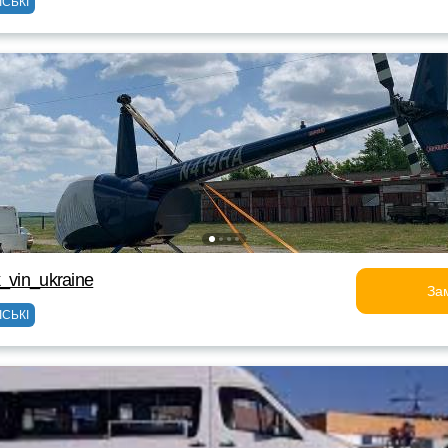
ІСЬКІ
_vin_ukraine
За
ІСЬКІ