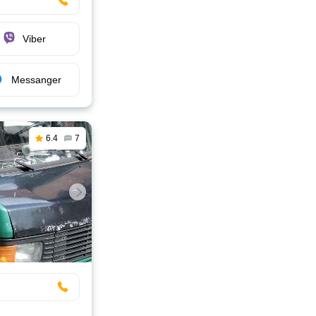
Viber
Messanger
6.4
7