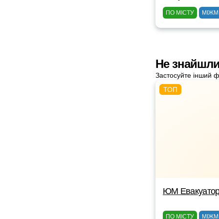
ПО МІСТУ
МІЖМ
Не знайшли
Застосуйте інший ф
ЮМ Евакуато
ПО МІСТУ
МІЖМ