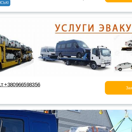
ІСЬКІ
1т +380966598356
За