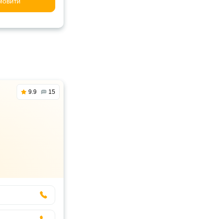
мовити
9.9
15