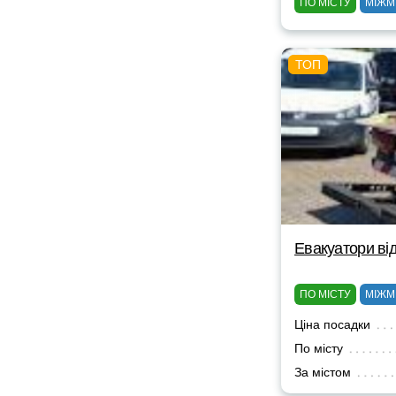
ПО МІСТУ
МІЖМ
Евакуатори від
ПО МІСТУ
МІЖМ
Ціна посадки
По місту
За містом