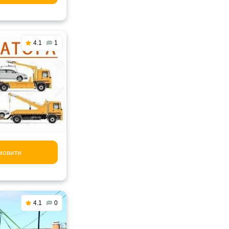
4.1
1
мовити
4.1
0