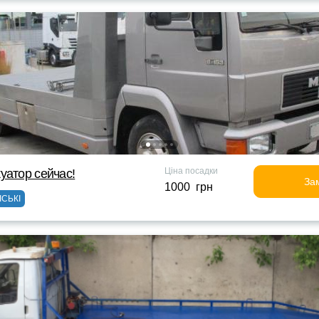
Ціна посадки
уатор сейчас!
За
1000 грн
ІСЬКІ