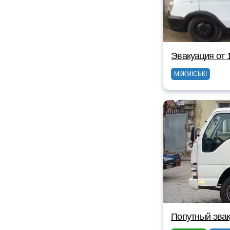
Эвакуация от 
МІЖМІСЬКІ
Попутный эвак