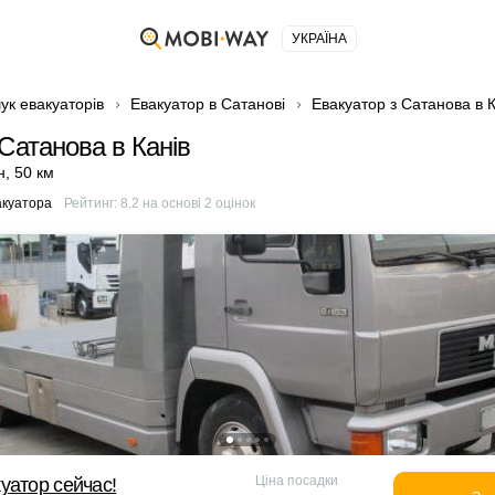
УКРАЇНА
ук евакуаторів
Евакуатор в Сатанові
Евакуатор з Сатанова в К
Сатанова в Канів
н
,
50 км
акуатора
Рейтинг:
8.2
на основі
2
оцінок
Ціна посадки
уатор сейчас!