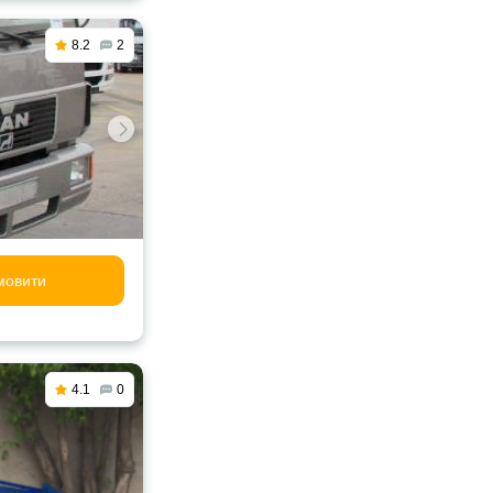
8.2
2
мовити
4.1
0