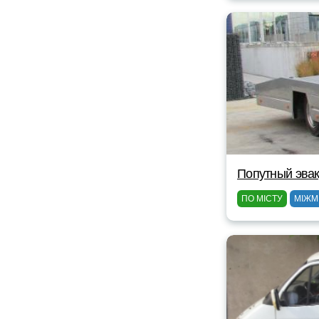
Попутный эвак
ПО МІСТУ
МІЖМ