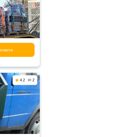
мовити
4.2
2