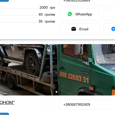
+380931518689
2000 грн
WhatsApp
40 грн/км
35 грн/км
Email
КОНОМ"
+380687992409