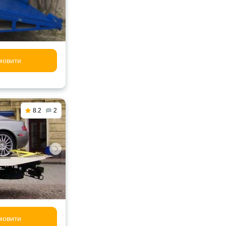
мовити
8.2
2
мовити