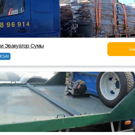
ми Эвакуатор Сумы
За
ІСЬКІ