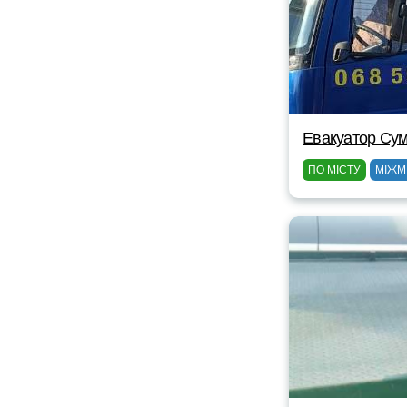
Евакуатор Су
ПО МІСТУ
МІЖМ