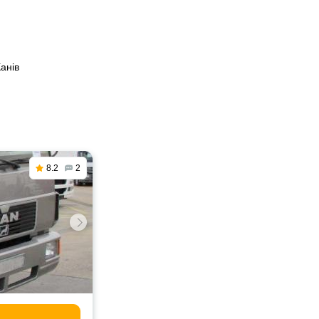
анів
8.2
2