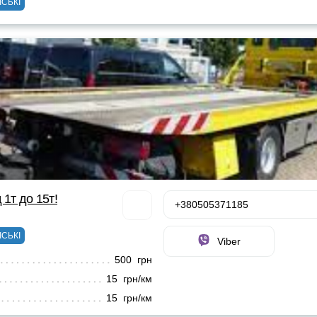
ІСЬКІ
 1т до 15т!
+380505371185
ІСЬКІ
Viber
500 грн
15 грн/км
15 грн/км