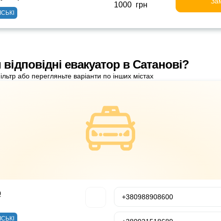
За
1000 грн
ІСЬКІ
 відповідні евакуатор в Сатанові?
ільтр або перегляньте варіанти по інших містах
р
+380988908600
ІСЬКІ