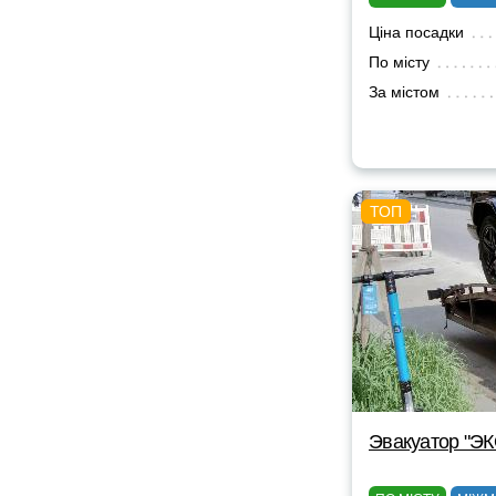
Ціна посадки
По місту
За містом
Эвакуатор "Э