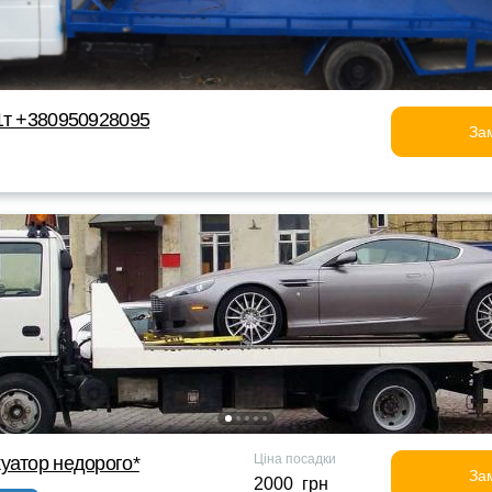
1т +380950928095
За
Ціна посадки
уатор недорого*
За
2000 грн