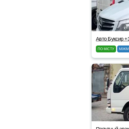
Авто Буксир +
ПО МІСТУ
МІЖМ