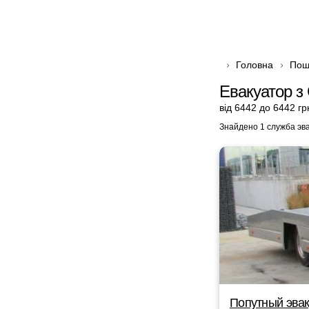
Головна
Пош
Евакуатор з
від 6442 до 6442 гр
Знайдено 1 служба эв
Попутный эвак