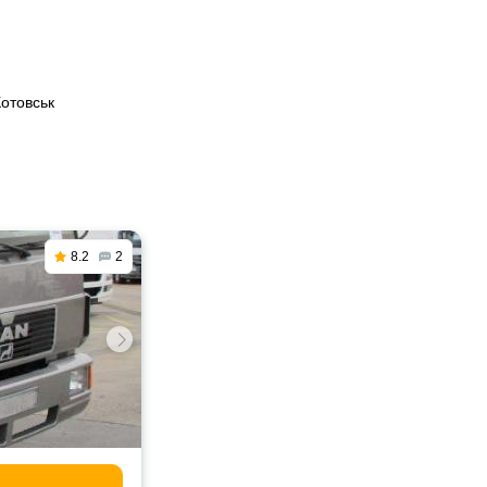
Котовськ
8.2
2