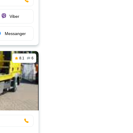
Viber
Messanger
8.1
6