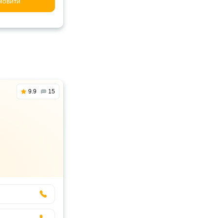
мовити
9.9
15