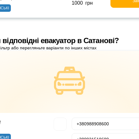
За
1000 грн
ІСЬКІ
 відповідні евакуатор в Сатанові?
ільтр або перегляньте варіанти по інших містах
р
+380988908600
ІСЬКІ