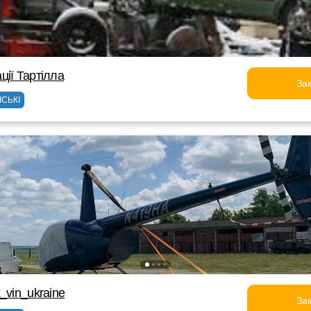
ції Тартілла
За
ІСЬКІ
_vin_ukraine
За