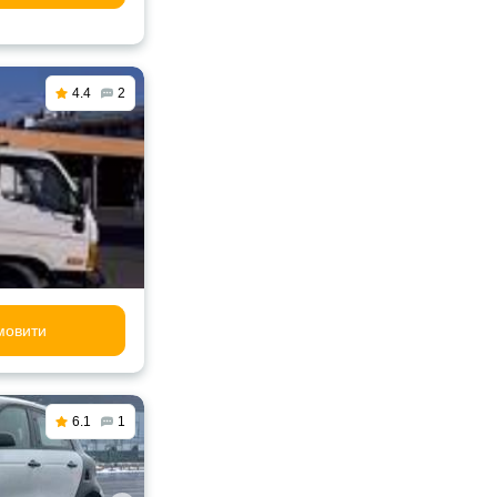
4.4
2
мовити
6.1
1