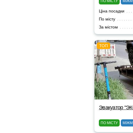
ПО МІСТУ
МІЖМ
Ціна посадки
По місту
За містом
Эвакуатор "Э
ПО МІСТУ
МІЖМ