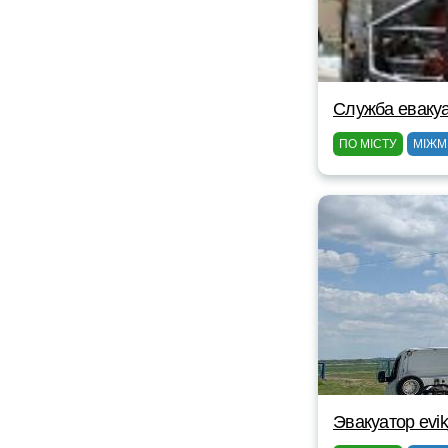
Служба евакуа
ПО МІСТУ
МІЖМ
Эвакуатор evik