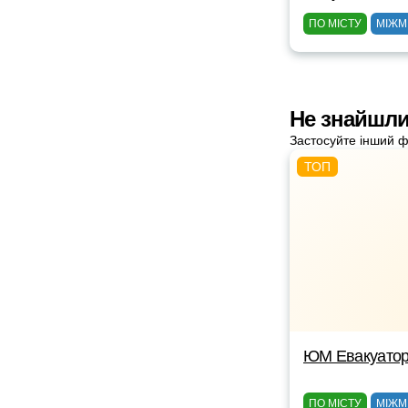
ПО МІСТУ
МІЖМ
Не знайшли
Застосуйте інший ф
ЮМ Евакуато
ПО МІСТУ
МІЖМ