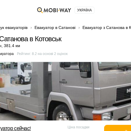
УКРАЇНА
ук евакуаторів
Евакуатор в Сатанові
Евакуатор з Сатанова в 
 Сатанова в Котовськ
н
,
381.4 км
акуатора
Рейтинг:
8.2
на основі
2
оцінок
Ціна посадки
уатор сейчас!