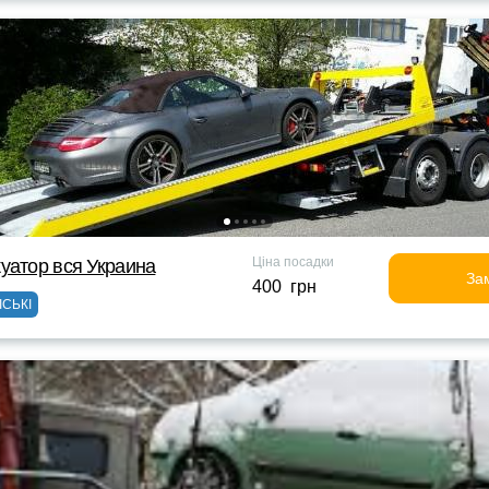
Ціна посадки
уатор вся Украина
За
400 грн
ІСЬКІ