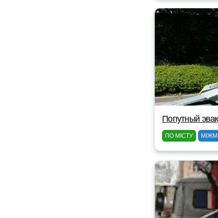
Попутный эвак
ПО МІСТУ
МІЖМ