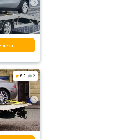
мовити
8.2
2