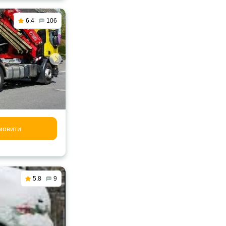
6.4
106
мовити
5.8
9