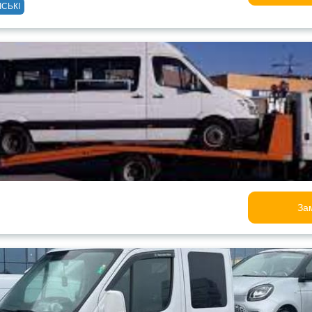
ІСЬКІ
За