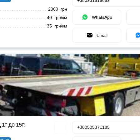
+380931518689
2000 грн
WhatsApp
40 грн/км
35 грн/км
Email
 1т до 15т!
+380505371185