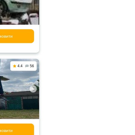
мовити
4.4
56
мовити