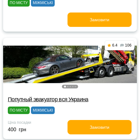
ПО МІСТУ
МІЖМІСЬКІ
Замовити
6.4
106
Попутный эвакуатор вся Украина
ПО МІСТУ
МІЖМІСЬКІ
Ціна посадки
Замовити
400 грн