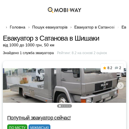
Головна
Пошук евакуаторів
Евакуатор в Сатанові
Ева
Евакуатор з Сатанова в Шишаки
від 1000 до 1000 грн
,
50 км
Знайдено 1 служба эвакуатора
Рейтинг:
8.2
на основі
2
оцінок
8.2
2
Попутный эвакуатор сейчас!
ПО МІСТУ
МІЖМІСЬКІ