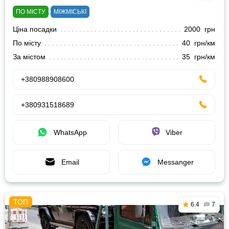
ПО МІСТУ
МІЖМІСЬКІ
Ціна посадки
2000 грн
По місту
40 грн/км
За містом
35 грн/км
+380988908600
+380931518689
WhatsApp
Viber
Email
Messanger
6.4
7