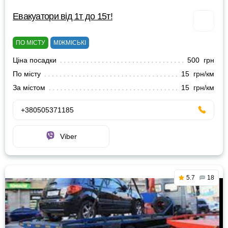
Евакуатори від 1т до 15т!
ПО МІСТУ
МІЖМІСЬКІ
Ціна посадки
500 грн
По місту
15 грн/км
За містом
15 грн/км
+380505371185
Viber
5.7
18