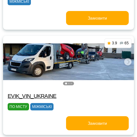
МІЖМІСЬКІ
Замовити
3.9
65
EVIK_VIN_UKRAINE
ПО МІСТУ
МІЖМІСЬКІ
Замовити