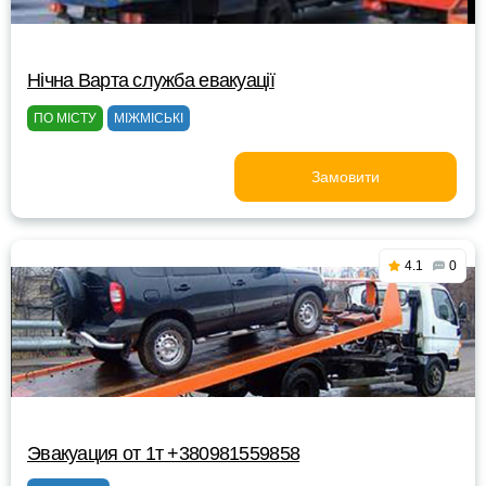
Нічна Варта служба евакуації
ПО МІСТУ
МІЖМІСЬКІ
Замовити
4.1
0
Эвакуация от 1т +380981559858