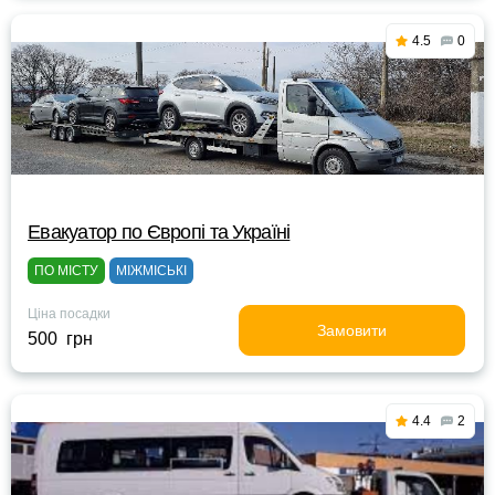
4.5
0
Евакуатор по Європі та Україні
ПО МІСТУ
МІЖМІСЬКІ
Ціна посадки
Замовити
500 грн
4.4
2