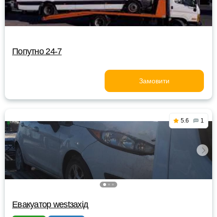
Попутно 24-7
Замовити
5.6
1
Евакуатор westзахід