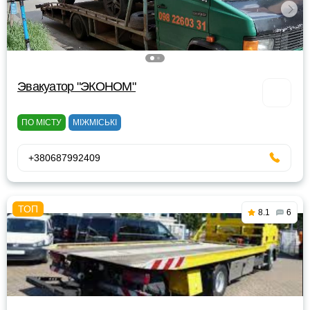
Эвакуатор "ЭКОНОМ"
ПО МІСТУ
МІЖМІСЬКІ
+380687992409
8.1
6