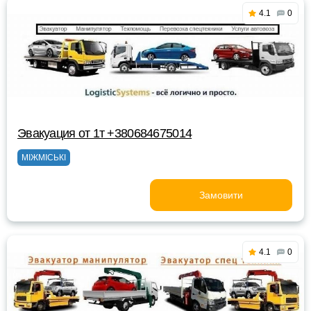
4.1
0
Эвакуация от 1т +380684675014
МІЖМІСЬКІ
Замовити
4.1
0