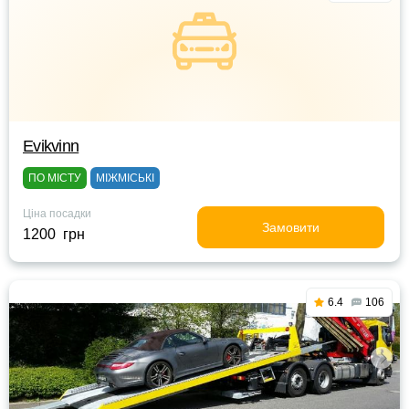
Evikvinn
ПО МІСТУ
МІЖМІСЬКІ
Ціна посадки
Замовити
1200 грн
6.4
106