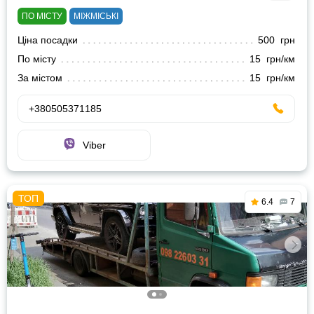
ПО МІСТУ
МІЖМІСЬКІ
Ціна посадки
500 грн
По місту
15 грн/км
За містом
15 грн/км
+380505371185
Viber
6.4
7