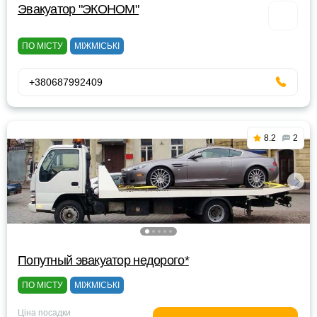
Эвакуатор "ЭКОНОМ"
ПО МІСТУ
МІЖМІСЬКІ
+380687992409
8.2
2
Попутный эвакуатор недорого*
ПО МІСТУ
МІЖМІСЬКІ
Ціна посадки