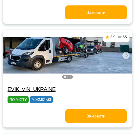
Замовити
3.9
65
EVIK_VIN_UKRAINE
ПО МІСТУ
МІЖМІСЬКІ
Замовити