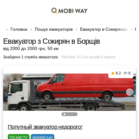
Головна
Пошук евакуаторів
Евакуатор в Сокирянах
Е
Евакуатор з Сокирян в Борщів
від 2000 до 2000 грн
,
50 км
Знайдено 1 служба эвакуатора
Рейтинг:
8.2
на основі
6
оцінок
8.2
6
Попутный эвакуатор недорого!
ПО МІСТУ
МІЖМІСЬКІ