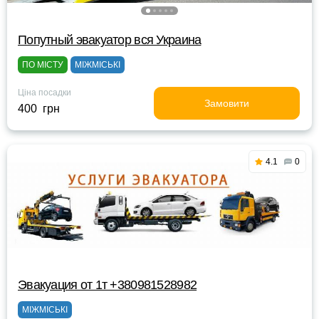
Попутный эвакуатор вся Украина
ПО МІСТУ
МІЖМІСЬКІ
Ціна посадки
Замовити
400 грн
4.1
0
Эвакуация от 1т +380981528982
МІЖМІСЬКІ