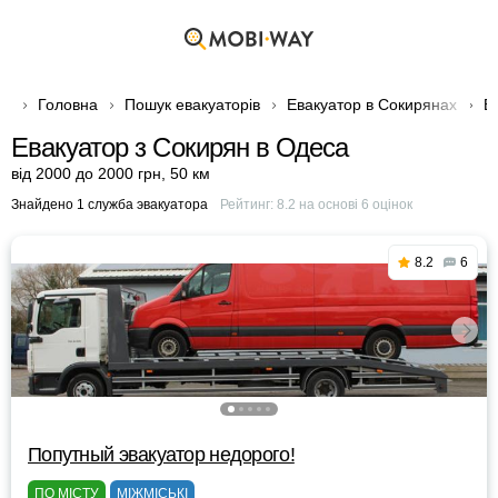
Головна
Пошук евакуаторів
Евакуатор в Сокирянах
Е
Евакуатор з Сокирян в Одеса
від 2000 до 2000 грн
,
50 км
Знайдено 1 служба эвакуатора
Рейтинг:
8.2
на основі
6
оцінок
8.2
6
Попутный эвакуатор недорого!
ПО МІСТУ
МІЖМІСЬКІ