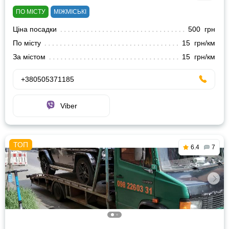
ПО МІСТУ
МІЖМІСЬКІ
Ціна посадки
500 грн
По місту
15 грн/км
За містом
15 грн/км
+380505371185
Viber
6.4
7