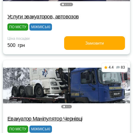
Услуги эвакуаторов, автовозов
ПО МІСТУ
МІЖМІСЬКІ
Ціна посадки
Замовити
500 грн
4.4
83
Евакуатор Маніпулятор Чернівці
ПО МІСТУ
МІЖМІСЬКІ