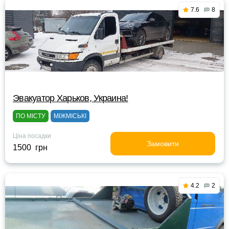
7.6
8
Эвакуатор Харьков, Украина!
ПО МІСТУ
МІЖМІСЬКІ
Ціна посадки
Замовити
1500 грн
4.2
2