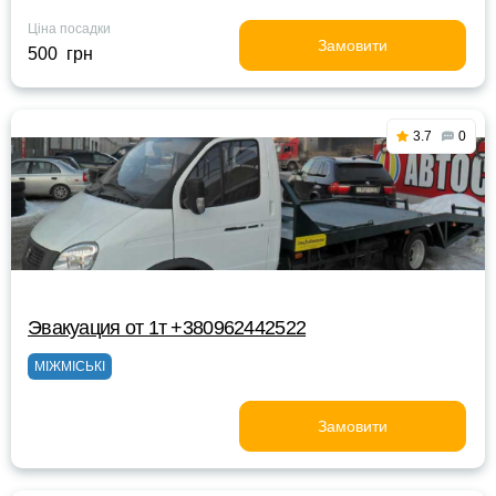
Ціна посадки
Замовити
500 грн
3.7
0
Эвакуация от 1т +380962442522
МІЖМІСЬКІ
Замовити