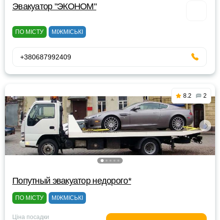
Эвакуатор "ЭКОНОМ"
ПО МІСТУ
МІЖМІСЬКІ
+380687992409
8.2
2
Попутный эвакуатор недорого*
ПО МІСТУ
МІЖМІСЬКІ
Ціна посадки