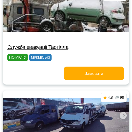
Служба евакуації Тартілла
ПО МІСТУ
МІЖМІСЬКІ
Замовити
4.8
98