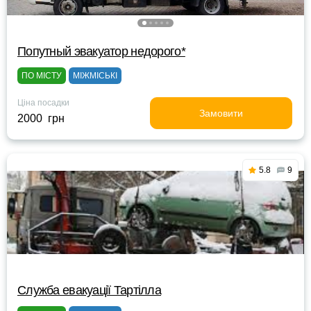
Попутный эвакуатор недорого*
ПО МІСТУ
МІЖМІСЬКІ
Ціна посадки
Замовити
2000 грн
5.8
9
Служба евакуації Тартілла