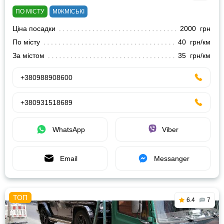
ПО МІСТУ
МІЖМІСЬКІ
Ціна посадки
2000 грн
По місту
40 грн/км
За містом
35 грн/км
+380988908600
+380931518689
WhatsApp
Viber
Email
Messanger
6.4
7