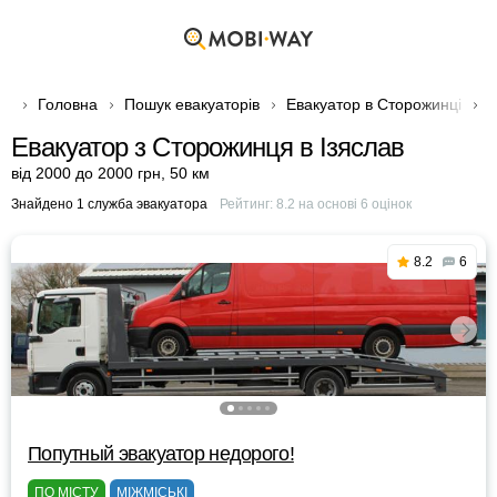
Головна
Пошук евакуаторів
Евакуатор в Сторожинці
Е
Евакуатор з Сторожинця в Ізяслав
від 2000 до 2000 грн
,
50 км
Знайдено 1 служба эвакуатора
Рейтинг:
8.2
на основі
6
оцінок
8.2
6
Попутный эвакуатор недорого!
ПО МІСТУ
МІЖМІСЬКІ