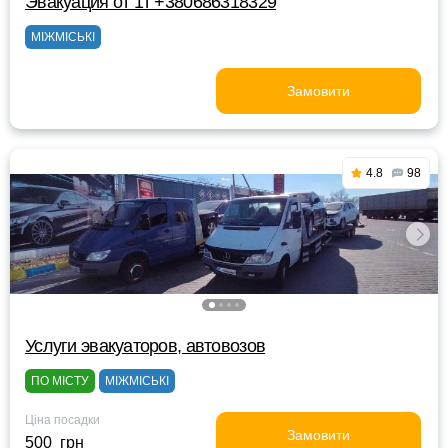
Эвакуация от 1т +380686318329
МІЖМІСЬКІ
Замовити
4.8
98
Услуги эвакуаторов, автовозов
ПО МІСТУ
МІЖМІСЬКІ
Ціна посадки
Замовити
500 грн