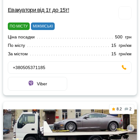
Евакуатори від 1т до 15т!
ПО МІСТУ
МІЖМІСЬКІ
Ціна посадки
500 грн
По місту
15 грн/км
За містом
15 грн/км
+380505371185
Viber
8.2
2