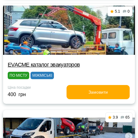
5.1
0
EVACME каталог эвакуаторов
ПО МІСТУ
МІЖМІСЬКІ
Ціна посадки
Замовити
400 грн
3.9
65