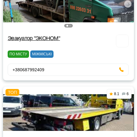
Эвакуатор "ЭКОНОМ"
ПО МІСТУ
МІЖМІСЬКІ
+380687992409
8.1
6