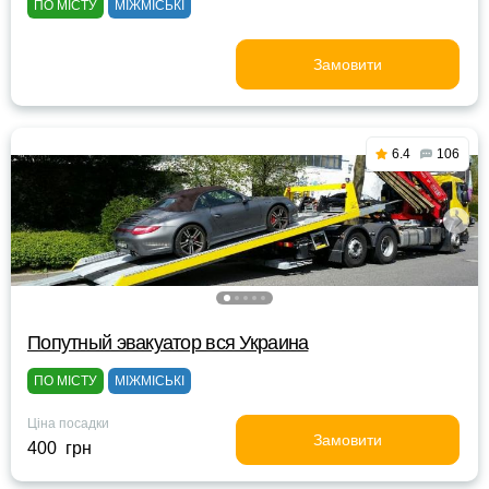
ПО МІСТУ
МІЖМІСЬКІ
Замовити
6.4
106
Попутный эвакуатор вся Украина
ПО МІСТУ
МІЖМІСЬКІ
Ціна посадки
Замовити
400 грн