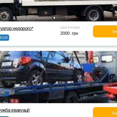
Ціна посадки
уатор недорого*
За
2000 грн
ІСЬКІ
ужба евакуації
За