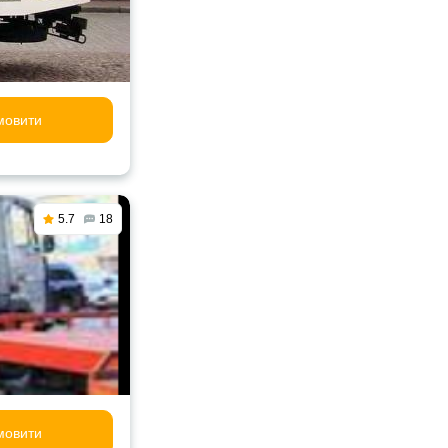
мовити
5.7
18
мовити