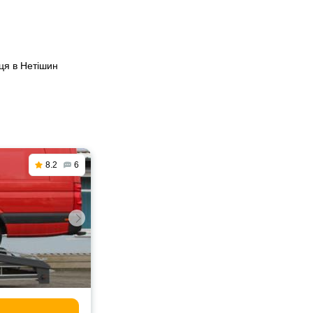
ця в Нетішин
8.2
6