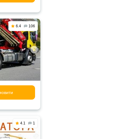
6.4
106
мовити
4.1
1