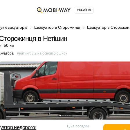
УКРАЇНА
ук евакуаторів
Евакуатор в Сторожинці
Евакуатор з Сторожин
 Сторожинця в Нетішин
н
,
50 км
акуатора
Рейтинг:
8.2
на основі
6
оцінок
Ціна посадки
уатор недорого!