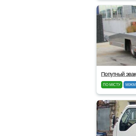
Попутный эвак
ПО МІСТУ
МІЖМ