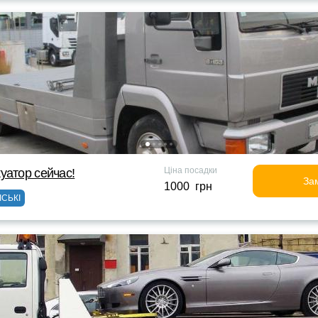
Ціна посадки
уатор сейчас!
За
1000 грн
ІСЬКІ