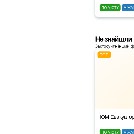
ПО МІСТУ
МІЖМ
Не знайшли 
Застосуйте інший ф
ЮМ Евакуато
ПО МІСТУ
МІЖМ