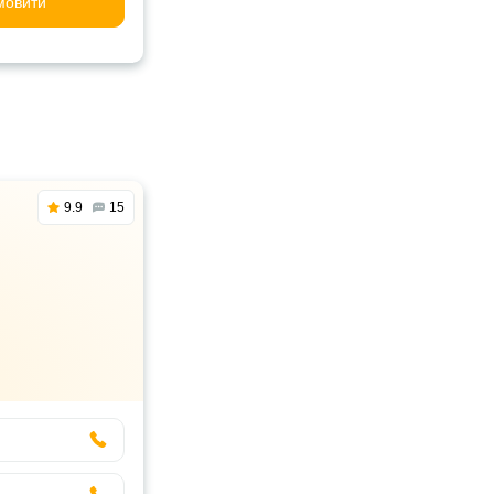
мовити
9.9
15