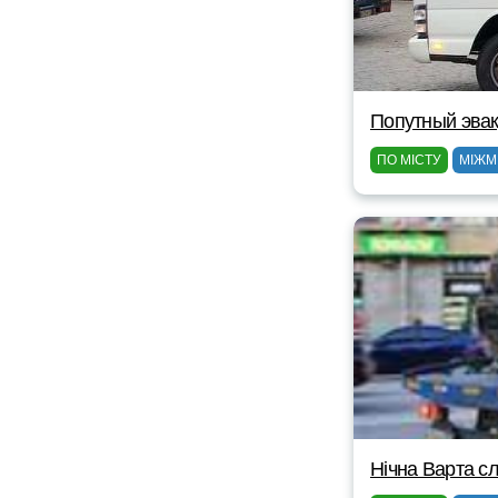
Попутный эвак
ПО МІСТУ
МІЖМ
Нічна Варта сл