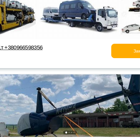
1т +380966598356
За