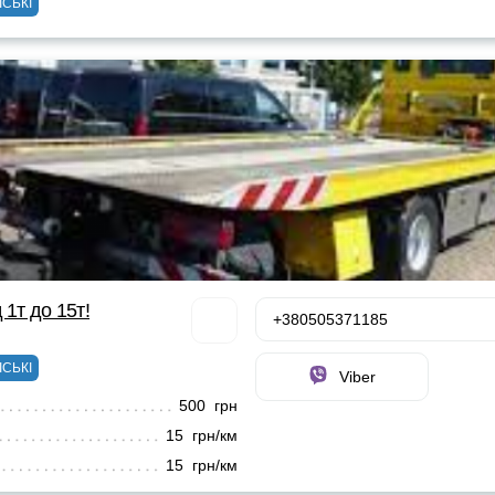
ІСЬКІ
 1т до 15т!
+380505371185
ІСЬКІ
Viber
500 грн
15 грн/км
15 грн/км