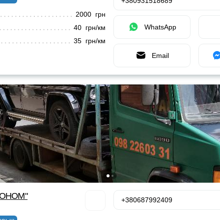
+380931518689
2000 грн
WhatsApp
40 грн/км
35 грн/км
Email
КОНОМ"
+380687992409