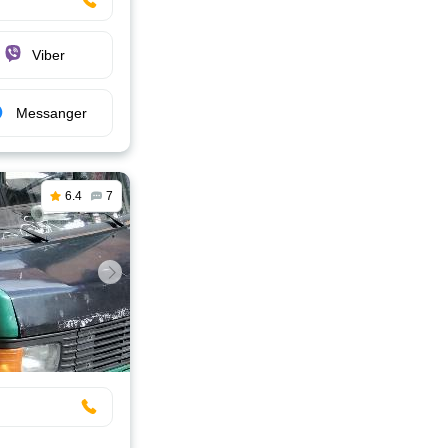
Viber
Messanger
6.4
7