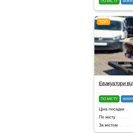
ПО МІСТУ
МІЖМ
Евакуатори від
ПО МІСТУ
МІЖМ
Ціна посадки
По місту
За містом