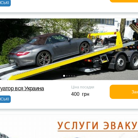
ІСЬКІ
Ціна посадки
уатор вся Украина
За
400 грн
ІСЬКІ