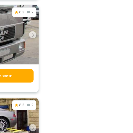
8.2
2
мовити
8.2
2