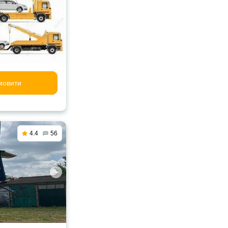
мовити
4.4
56