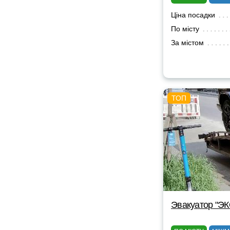
Ціна посадки
По місту
За містом
Эвакуатор "Э