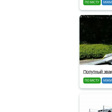
ПО МІСТУ
МІЖМ
Попутный эвак
ПО МІСТУ
МІЖМ