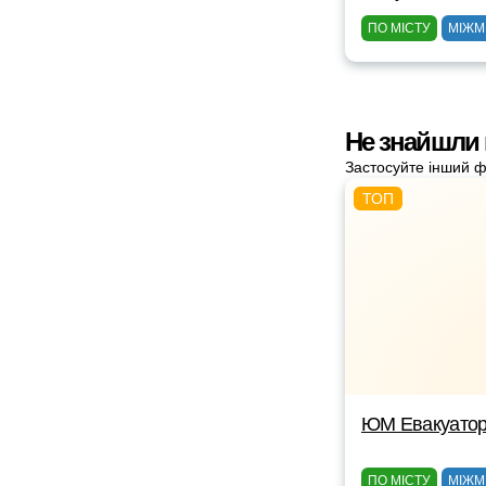
ПО МІСТУ
МІЖМ
Не знайшли
Застосуйте інший ф
ЮМ Евакуато
ПО МІСТУ
МІЖМ