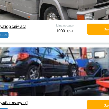
Ціна посадки
уатор сейчас!
За
1000 грн
ІСЬКІ
ужба евакуації
За