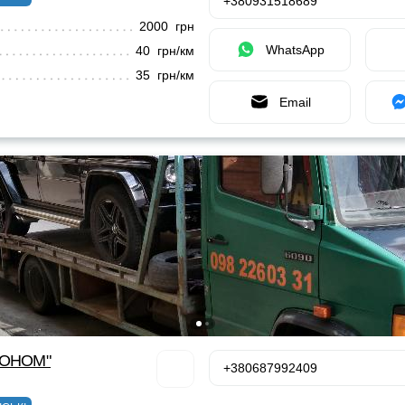
+380931518689
2000 грн
WhatsApp
40 грн/км
35 грн/км
Email
КОНОМ"
+380687992409