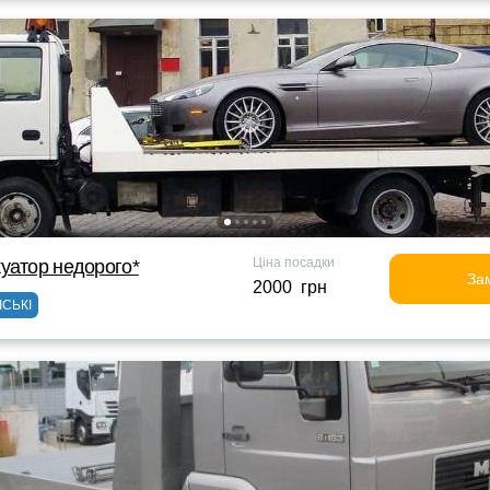
Ціна посадки
уатор недорого*
За
2000 грн
ІСЬКІ