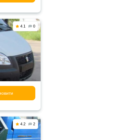
4.1
0
мовити
4.2
2