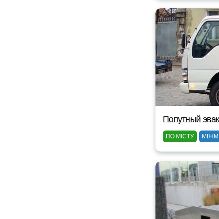
Попутный эвак
ПО МІСТУ
МІЖМ