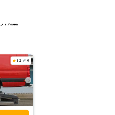
ця в Умань
8.2
6