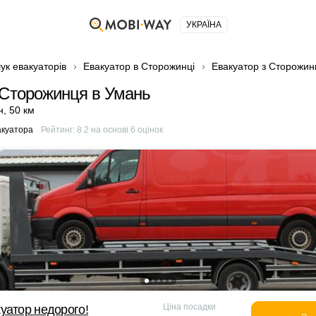
УКРАЇНА
ук евакуаторів
Евакуатор в Сторожинці
Евакуатор з Сторожин
 Сторожинця в Умань
н
,
50 км
акуатора
Рейтинг:
8.2
на основі
6
оцінок
Ціна посадки
уатор недорого!