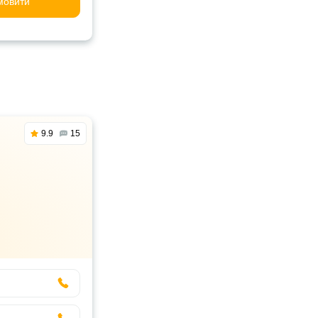
мовити
9.9
15