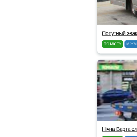
Попутный эвак
ПО МІСТУ
МІЖМ
Нічна Варта сл