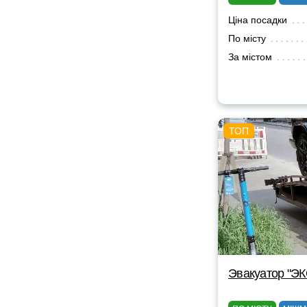
Ціна посадки
По місту
За містом
Эвакуатор "Э