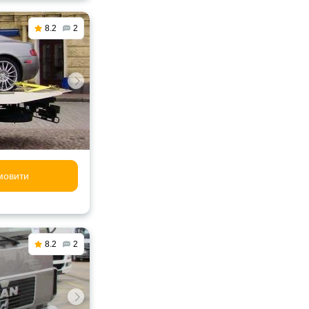
8.2
2
мовити
8.2
2