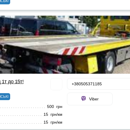
ІСЬКІ
 1т до 15т!
+380505371185
ІСЬКІ
Viber
500 грн
15 грн/км
15 грн/км