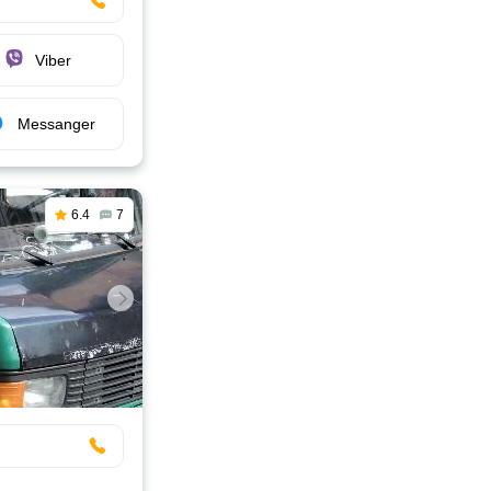
Viber
Messanger
6.4
7