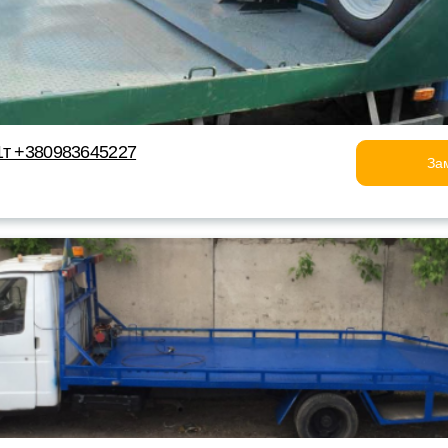
1т +380983645227
За