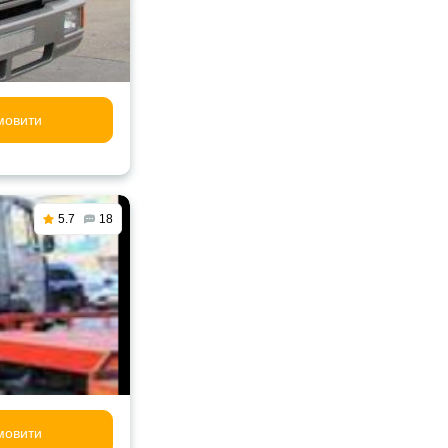
мовити
5.7
18
мовити