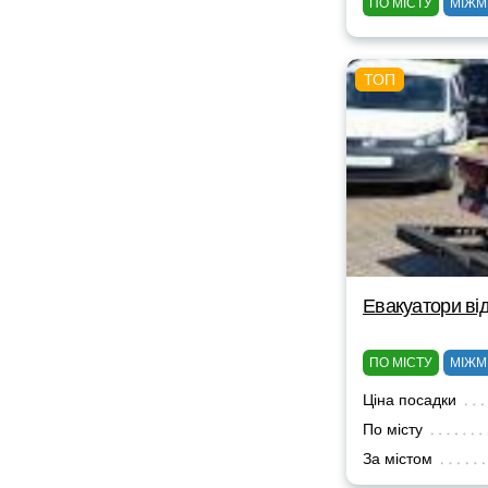
ПО МІСТУ
МІЖМ
Евакуатори від
ПО МІСТУ
МІЖМ
Ціна посадки
По місту
За містом