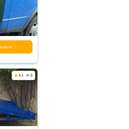
мовити
4.1
0