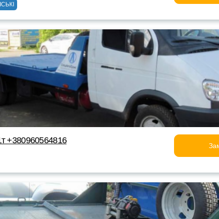
ІСЬКІ
1т +380960564816
За