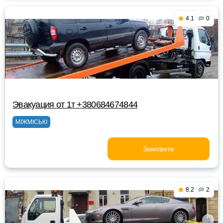
4.1
0
Эвакуация от 1т +380684674844
МІЖМІСЬКІ
Замовити
8.2
2