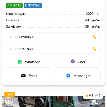
ПО МІСТУ
МІЖМІСЬКІ
Ціна посадки
2000 грн
По місту
40 грн/км
За містом
35 грн/км
+380988908600
+380931518689
WhatsApp
Viber
Email
Messanger
6.4
7