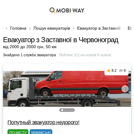
Головна
Пошук евакуаторів
Евакуатор в Заставній
Ева
Евакуатор з Заставної в Червоноград
від 2000 до 2000 грн
,
50 км
Знайдено 1 служба эвакуатора
Рейтинг:
8.2
на основі
6
оцінок
8.2
6
Попутный эвакуатор недорого!
ПО МІСТУ
МІЖМІСЬКІ