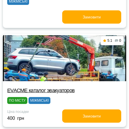
МІЖМІСЬКІ
Замовити
5.1
0
EVACME каталог эвакуаторов
ПО МІСТУ
МІЖМІСЬКІ
Ціна посадки
Замовити
400 грн