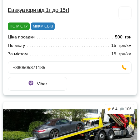
Евакуатори від 1т до 15т!
ПО МІСТУ
МІЖМІСЬКІ
Ціна посадки
500 грн
По місту
15 грн/км
За містом
15 грн/км
+380505371185
Viber
6.4
106