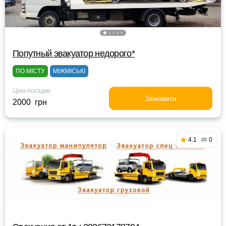
Попутный эвакуатор недорого*
ПО МІСТУ
МІЖМІСЬКІ
Ціна посадки
Замовити
2000 грн
4.1
0