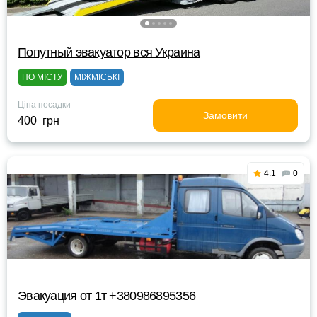
Попутный эвакуатор вся Украина
ПО МІСТУ
МІЖМІСЬКІ
Ціна посадки
Замовити
400 грн
4.1
0
Эвакуация от 1т +380986895356