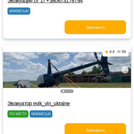
Эвакуация от 1т +380673178794
МІЖМІСЬКІ
Замовити
4.4
56
Эвакуатор evik_vin_ukraine
ПО МІСТУ
МІЖМІСЬКІ
Замовити