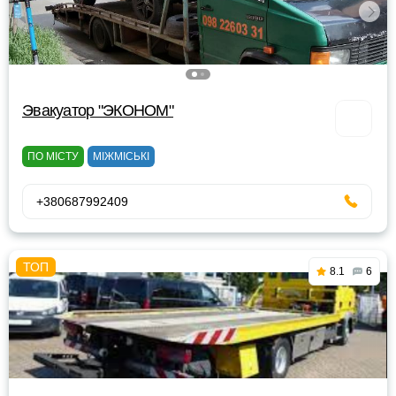
Эвакуатор "ЭКОНОМ"
ПО МІСТУ
МІЖМІСЬКІ
+380687992409
8.1
6