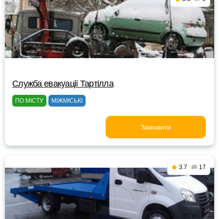
Служба евакуації Тартілла
ПО МІСТУ
МІЖМІСЬКІ
Замовити
3.7
17