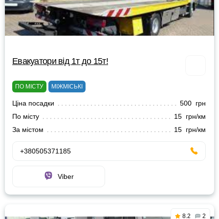
Евакуатори від 1т до 15т!
ПО МІСТУ
МІЖМІСЬКІ
Ціна посадки
500 грн
По місту
15 грн/км
За містом
15 грн/км
+380505371185
Viber
8.2
2