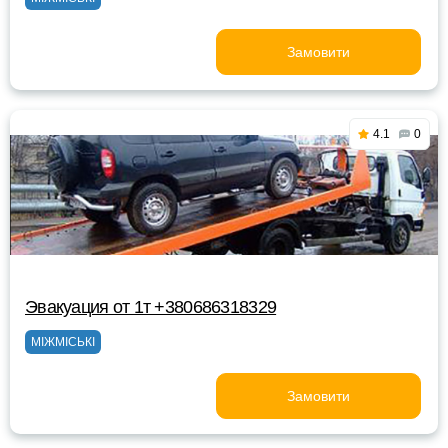
Замовити
4.1
0
Эвакуация от 1т +380686318329
МІЖМІСЬКІ
Замовити