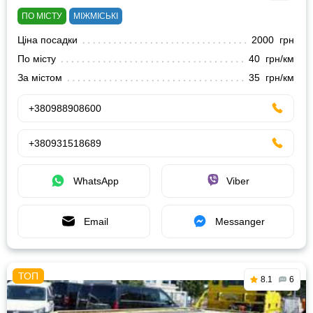
ПО МІСТУ
МІЖМІСЬКІ
Ціна посадки
2000 грн
По місту
40 грн/км
За містом
35 грн/км
+380988908600
+380931518689
WhatsApp
Viber
Email
Messanger
8.1
6