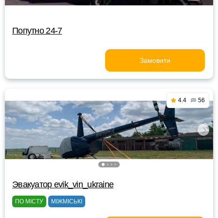
Попутно 24-7
Замовити
4.4
56
Эвакуатор evik_vin_ukraine
ПО МІСТУ
МІЖМІСЬКІ