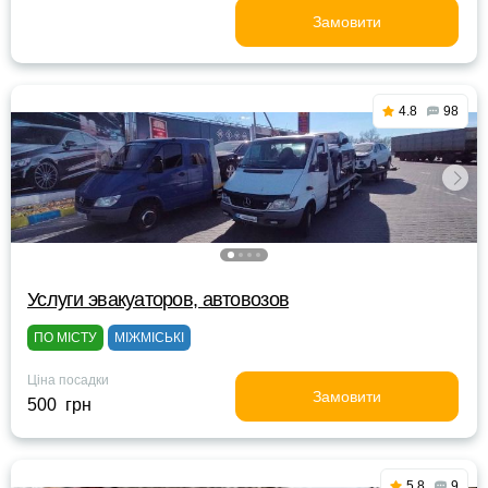
Замовити
4.8
98
Услуги эвакуаторов, автовозов
ПО МІСТУ
МІЖМІСЬКІ
Ціна посадки
Замовити
500 грн
5.8
9