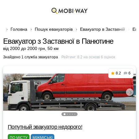
Головна
Пошук евакуаторів
Евакуатор в Заставній
Ев
Евакуатор з Заставної в Панютине
від 2000 до 2000 грн
,
50 км
Знайдено 1 служба эвакуатора
Рейтинг:
8.2
на основі
6
оцінок
8.2
6
Попутный эвакуатор недорого!
ПО МІСТУ
МІЖМІСЬКІ