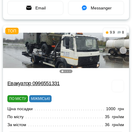
Email
Messanger
9.9
8
Евакуатор 0996551331
ПО МІСТУ
МІЖМІСЬКІ
Ціна посадки
1000 грн
По місту
35 грн/км
За містом
36 грн/км