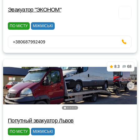
Эвакуатор "ЭКОНОМ"
ПО МІСТУ
МІЖМІСЬКІ
+380687992409
8.3
68
Попутный эвакуатор Львов
ПО МІСТУ
МІЖМІСЬКІ