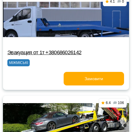
4.1
0
Эвакуация от 1т +380686026142
МІЖМІСЬКІ
Замовити
6.4
106