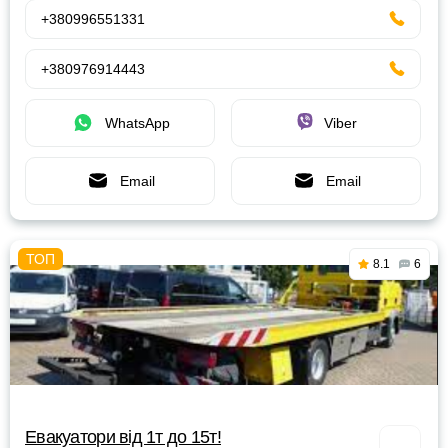
+380996551331
+380976914443
WhatsApp
Viber
Email
Email
8.1
6
Евакуатори від 1т до 15т!