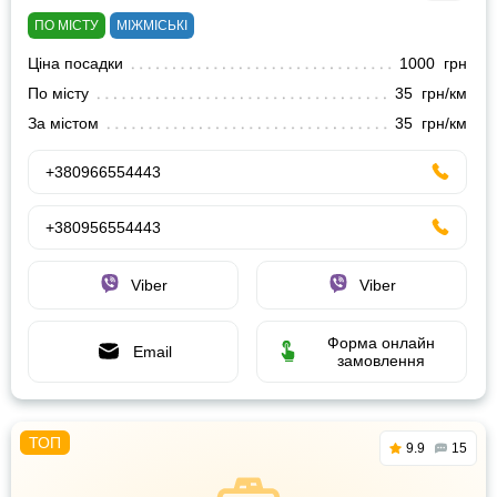
ПО МІСТУ
МІЖМІСЬКІ
Ціна посадки
1000 грн
По місту
35 грн/км
За містом
35 грн/км
+380966554443
+380956554443
Viber
Viber
Форма онлайн
Email
замовлення
9.9
15