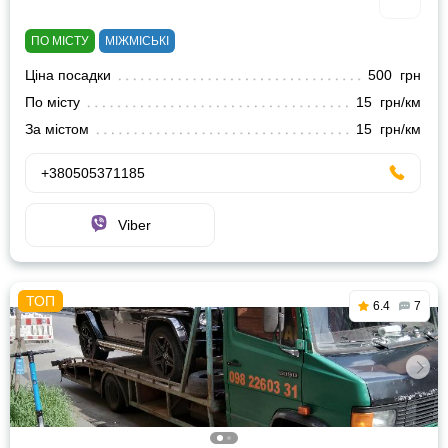
ПО МІСТУ
МІЖМІСЬКІ
Ціна посадки
500 грн
По місту
15 грн/км
За містом
15 грн/км
+380505371185
Viber
6.4
7