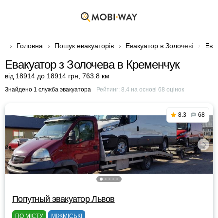
Головна
Пошук евакуаторів
Евакуатор в Золочеві
Ева
Евакуатор з Золочева в Кременчук
від 18914 до 18914 грн
,
763.8 км
Знайдено 1 служба эвакуатора
Рейтинг:
8.4
на основі
68
оцінок
8.3
68
Попутный эвакуатор Львов
ПО МІСТУ
МІЖМІСЬКІ