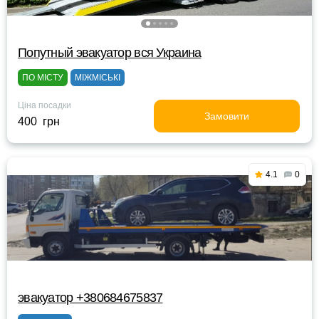
Попутный эвакуатор вся Украина
ПО МІСТУ
МІЖМІСЬКІ
Ціна посадки
Замовити
400 грн
4.1
0
эвакуатор +380684675837