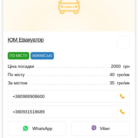
ЮМ Евакуатор
ПО МІСТУ
МІЖМІСЬКІ
Ціна посадки
2000 грн
По місту
40 грн/км
За містом
35 грн/км
+380988908600
+380931518689
WhatsApp
Viber