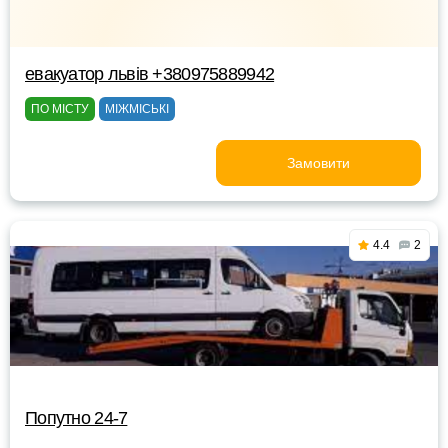
евакуатор львів +380975889942
ПО МІСТУ
МІЖМІСЬКІ
Замовити
4.4
2
Попутно 24-7