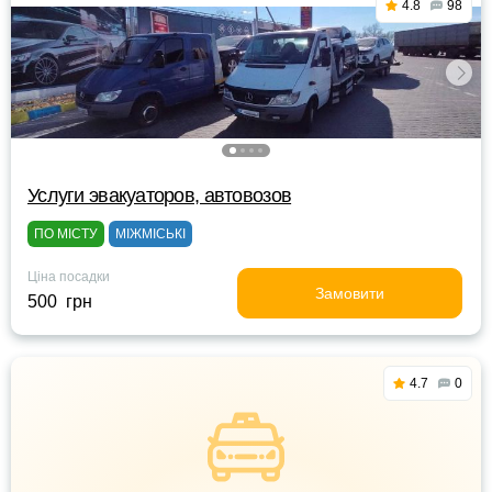
4.8
98
Услуги эвакуаторов, автовозов
ПО МІСТУ
МІЖМІСЬКІ
Ціна посадки
Замовити
500 грн
4.7
0