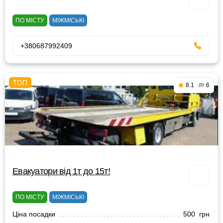
ПО МІСТУ
МІЖМІСЬКІ
+380687992409
8.1
6
Евакуатори від 1т до 15т!
ПО МІСТУ
МІЖМІСЬКІ
Ціна посадки
500 грн