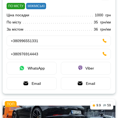
ПО МІСТУ
МІЖМІСЬКІ
Ціна посадки
1000 грн
По місту
35 грн/км
За містом
36 грн/км
+380996551331
+380976914443
WhatsApp
Viber
Email
Email
9.9
59