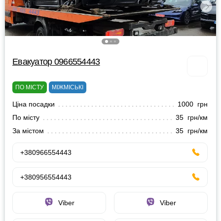
Евакуатор 0966554443
ПО МІСТУ
МІЖМІСЬКІ
Ціна посадки
1000 грн
По місту
35 грн/км
За містом
35 грн/км
+380966554443
+380956554443
Viber
Viber