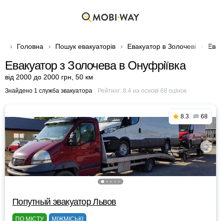
Головна
Пошук евакуаторів
Евакуатор в Золочеві
Ева
Евакуатор з Золочева в Онуфріївка
від 2000 до 2000 грн
,
50 км
Знайдено 1 служба эвакуатора
Рейтинг:
8.4
на основі
68
оцінок
8.3
68
Попутный эвакуатор Львов
ПО МІСТУ
МІЖМІСЬКІ