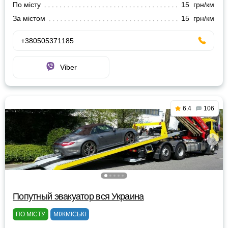
По місту
15 грн/км
За містом
15 грн/км
+380505371185
Viber
6.4
106
Попутный эвакуатор вся Украина
ПО МІСТУ
МІЖМІСЬКІ