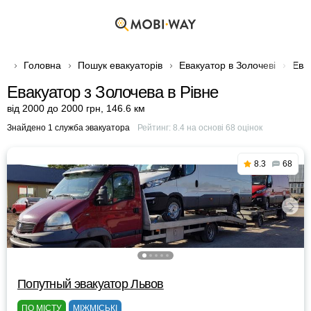
Головна
Пошук евакуаторів
Евакуатор в Золочеві
Ева
Евакуатор з Золочева в Рівне
від 2000 до 2000 грн
,
146.6 км
Знайдено 1 служба эвакуатора
Рейтинг:
8.4
на основі
68
оцінок
8.3
68
Попутный эвакуатор Львов
ПО МІСТУ
МІЖМІСЬКІ