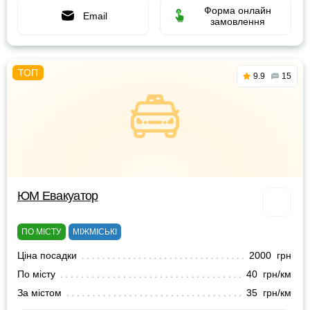
Форма онлайн
Email
замовлення
9.9
15
ЮМ Евакуатор
ПО МІСТУ
МІЖМІСЬКІ
Ціна посадки
2000 грн
По місту
40 грн/км
За містом
35 грн/км