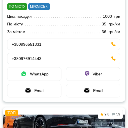
ПО МІСТУ
МІЖМІСЬКІ
Ціна посадки
1000 грн
По місту
35 грн/км
За містом
36 грн/км
+380996551331
+380976914443
WhatsApp
Viber
Email
Email
9.8
59