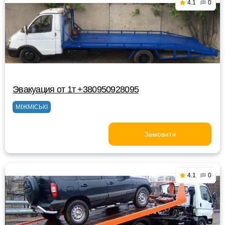
4.1
0
Эвакуация от 1т +380950928095
МІЖМІСЬКІ
Замовити
4.1
0