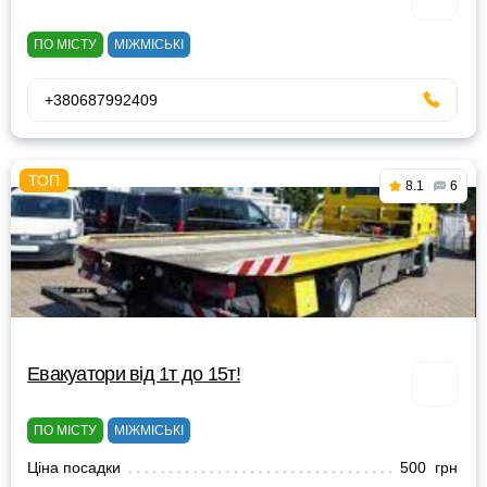
ПО МІСТУ
МІЖМІСЬКІ
+380687992409
8.1
6
Евакуатори від 1т до 15т!
ПО МІСТУ
МІЖМІСЬКІ
Ціна посадки
500 грн