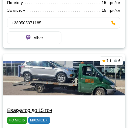
По місту
15 грн/км
За містом
15 грн/км
+380505371185
Viber
7.1
6
Евакуатор до 15 тон
ПО МІСТУ
МІЖМІСЬКІ