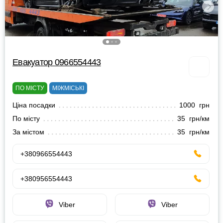
Евакуатор 0966554443
ПО МІСТУ
МІЖМІСЬКІ
Ціна посадки
1000 грн
По місту
35 грн/км
За містом
35 грн/км
+380966554443
+380956554443
Viber
Viber