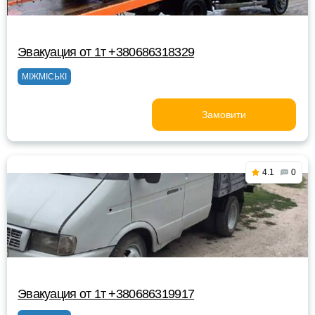
Эвакуация от 1т +380686318329
МІЖМІСЬКІ
Замовити
4.1
0
Эвакуация от 1т +380686319917