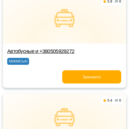
5.8
0
Автобусные и +380505929272
МІЖМІСЬКІ
Замовити
5.4
0