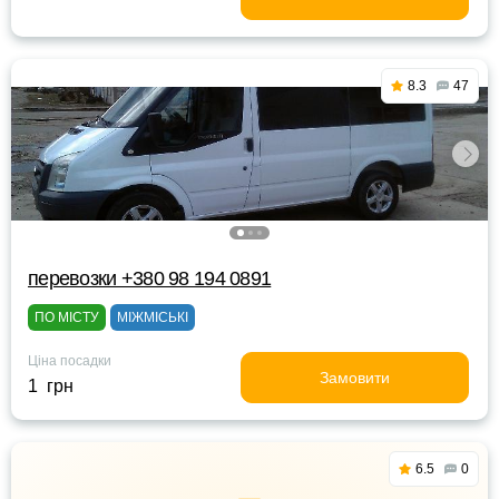
8.3
47
перевозки +380 98 194 0891
ПО МІСТУ
МІЖМІСЬКІ
Ціна посадки
Замовити
1 грн
6.5
0