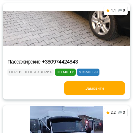
4.4
0
Пассажирские +380974424843
ПЕРЕВЕЗЕННЯ ХВОРИХ
ПО МІСТУ
МІЖМІСЬКІ
Замовити
2.2
3