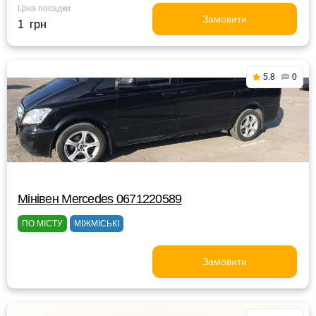
Ціна посадки
Замовити
1 грн
5.8
0
Мінівен Mercedes 0671220589
ПО МІСТУ
МІЖМІСЬКІ
Замовити