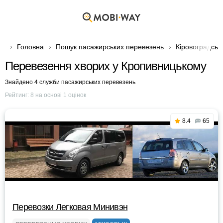
Головна
Пошук пасажирських перевезень
Кіровоградськ
Перевезення хворих у Кропивницькому
Знайдено 4 служби пасажирських перевезень
Рейтинг:
8
на основі
1
оцінок
8.4
65
Перевозки Легковая Минивэн