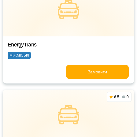
EnergyTrans
МІЖМІСЬКІ
Замовити
6.5
0