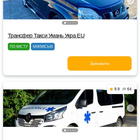
Трансфер Такси Умань Укра EU
ПО МІСТУ
МІЖМІСЬКІ
Замовити
9.9
64