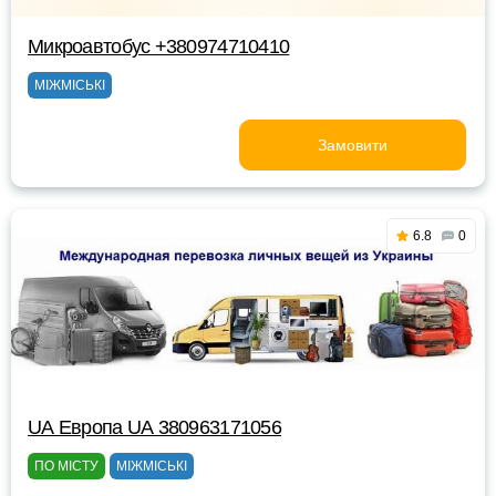
Микроавтобус +380974710410
МІЖМІСЬКІ
Замовити
6.8
0
UА Европа UА 380963171056
ПО МІСТУ
МІЖМІСЬКІ