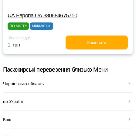
UА Европа UА 380684675710
ПО МІСТУ
МІЖМІСЬКІ
Ціна посадки
Замовити
1 грн
Пасажирські перевезення близько Мени
Чернігівська область
по Україні
Київ