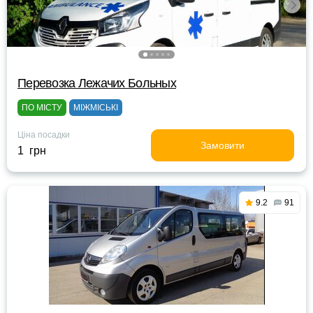
Перевозка Лежачих Больных
ПО МІСТУ
МІЖМІСЬКІ
Ціна посадки
Замовити
1 грн
9.2
91