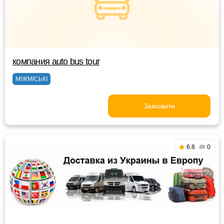
компания аuto bus tour
МІЖМІСЬКІ
Замовити
6.8
0