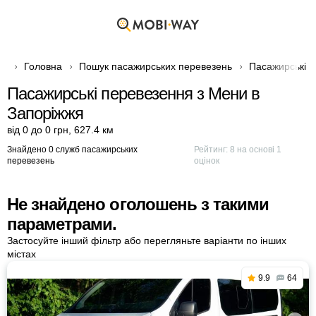
Головна
Пошук пасажирських перевезень
Пасажирські п
Пасажирські перевезення з Мени в
Запоріжжя
від 0 до 0 грн
,
627.4 км
Знайдено 0 служб пасажирських
Рейтинг:
8
на основі
1
перевезень
оцінок
Не знайдено оголошень з такими
параметрами.
Застосуйте інший фільтр або перегляньте варіанти по інших
містах
9.9
64