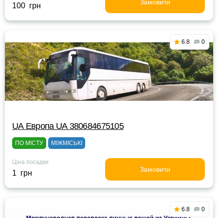
Замовити
100 грн
6.8
0
UА Европа UА 380684675105
ПО МІСТУ
МІЖМІСЬКІ
Ціна посадки
Замовити
1 грн
6.8
0