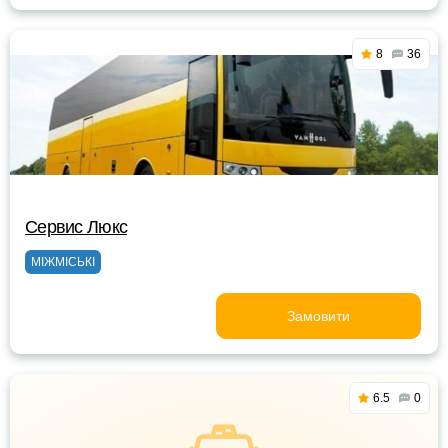
8
36
Сервис Люкс
МІЖМІСЬКІ
Замовити
6.5
0