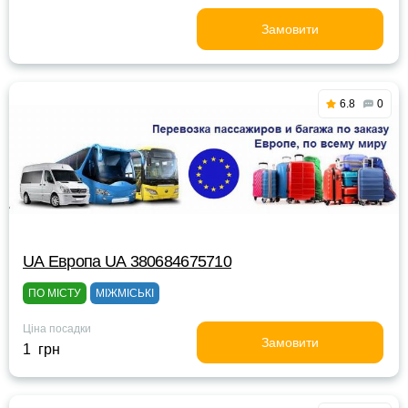
Замовити
6.8
0
UА Европа UА 380684675710
ПО МІСТУ
МІЖМІСЬКІ
Ціна посадки
Замовити
1 грн