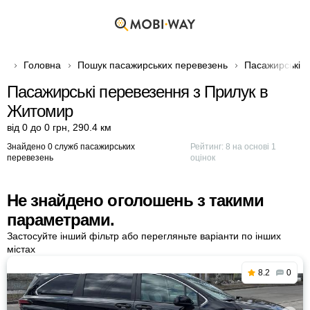
Головна
Пошук пасажирських перевезень
Пасажирські п
Пасажирські перевезення з Прилук в
Житомир
від 0 до 0 грн
,
290.4 км
Знайдено 0 служб пасажирських
Рейтинг:
8
на основі
1
перевезень
оцінок
Не знайдено оголошень з такими
параметрами.
Застосуйте інший фільтр або перегляньте варіанти по інших
містах
8.2
0