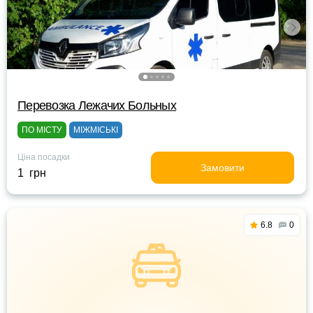
Перевозка Лежачих Больных
ПО МІСТУ
МІЖМІСЬКІ
Ціна посадки
Замовити
1 грн
6.8
0