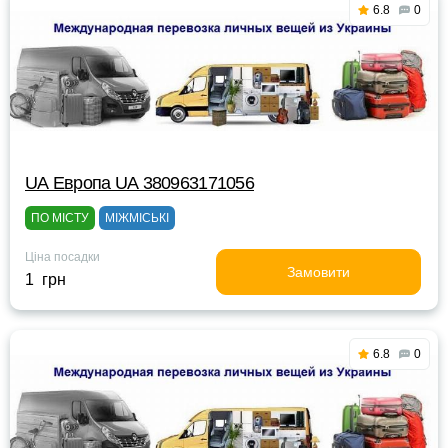
6.8
0
UА Европа UА 380963171056
ПО МІСТУ
МІЖМІСЬКІ
Ціна посадки
Замовити
1 грн
6.8
0