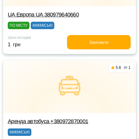
UА Европа UА 380979640660
ПО МІСТУ
МІЖМІСЬКІ
Ціна посадки
Замовити
1 грн
5.8
1
Аренда автобуса +380972870001
МІЖМІСЬКІ