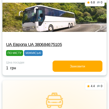
6.8
0
UА Европа UА 380684675105
ПО МІСТУ
МІЖМІСЬКІ
Ціна посадки
Замовити
1 грн
4.4
0