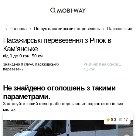
Головна
Пошук пасажирських перевезень
Пасажирські п
Пасажирські перевезення з Ріпок в
Кам'янське
від 0 до 0 грн
,
50 км
Знайдено 0 служб пасажирських
Рейтинг:
8
на основі
1
перевезень
оцінок
Не знайдено оголошень з такими
параметрами.
Застосуйте інший фільтр або перегляньте варіанти по інших
містах
8.3
47