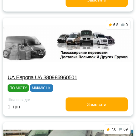
Замовити
6.8
0
UА Европа UА 380986960501
ПО МІСТУ
МІЖМІСЬКІ
Ціна посадки
Замовити
1 грн
7.6
69