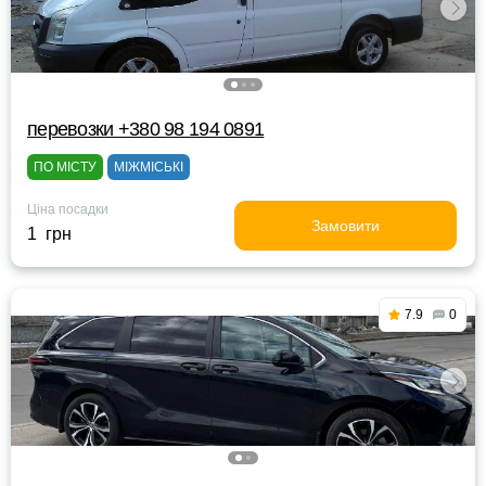
перевозки +380 98 194 0891
ПО МІСТУ
МІЖМІСЬКІ
Ціна посадки
Замовити
1 грн
7.9
0