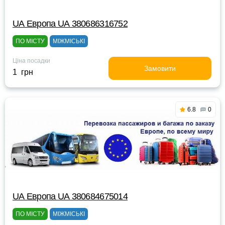
UА Европа UА 380686316752
ПО МІСТУ
МІЖМІСЬКІ
Ціна посадки
Замовити
1 грн
6.8
0
UА Европа UА 380684675014
ПО МІСТУ
МІЖМІСЬКІ