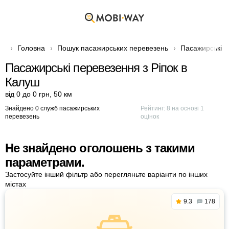
Головна
Пошук пасажирських перевезень
Пасажирські п
Пасажирські перевезення з Ріпок в
Калуш
від 0 до 0 грн
,
50 км
Знайдено 0 служб пасажирських
Рейтинг:
8
на основі
1
перевезень
оцінок
Не знайдено оголошень з такими
параметрами.
Застосуйте інший фільтр або перегляньте варіанти по інших
містах
9.3
178