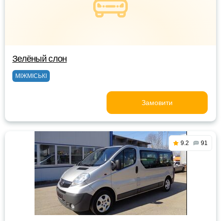
Зелёный слон
МІЖМІСЬКІ
Замовити
9.2
91