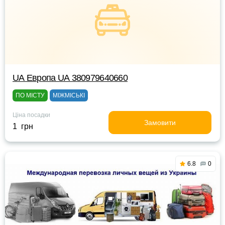
UА Европа UА 380979640660
ПО МІСТУ
МІЖМІСЬКІ
Ціна посадки
Замовити
1 грн
6.8
0