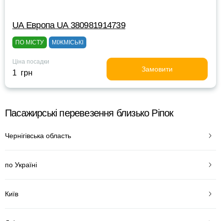
UА Европа UА 380981914739
ПО МІСТУ
МІЖМІСЬКІ
Ціна посадки
Замовити
1 грн
Пасажирські перевезення близько Ріпок
Чернігівська область
по Україні
Київ