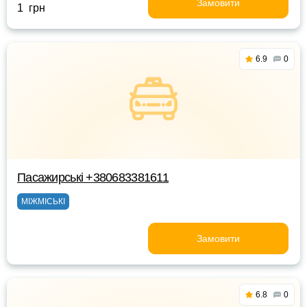
Замовити
1 грн
6.9
0
Пасажирські +380683381611
МІЖМІСЬКІ
Замовити
6.8
0