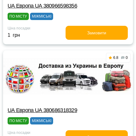
UА Европа UА 380966598356
ПО МІСТУ
МІЖМІСЬКІ
Ціна посадки
Замовити
1 грн
6.8
0
UА Европа UА 380686318329
ПО МІСТУ
МІЖМІСЬКІ
Ціна посадки