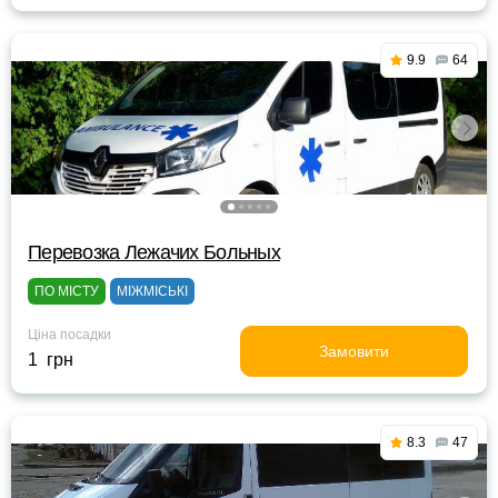
9.9
64
Перевозка Лежачих Больных
ПО МІСТУ
МІЖМІСЬКІ
Ціна посадки
Замовити
1 грн
8.3
47