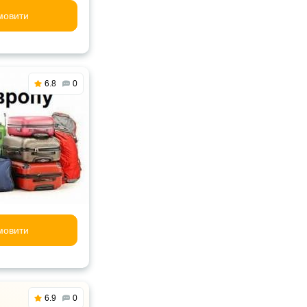
мовити
6.8
0
мовити
6.9
0