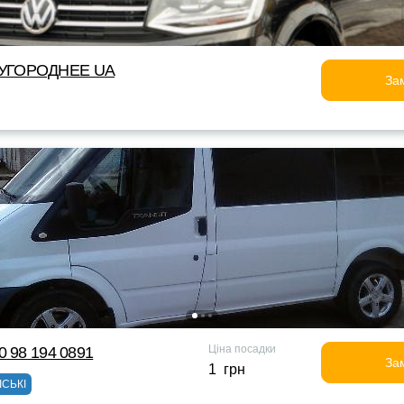
УГОРОДНEE UA
За
Ціна посадки
0 98 194 0891
За
1 грн
ІСЬКІ