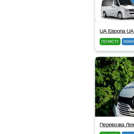
UА Европа UА
ПО МІСТУ
МІЖМ
Перевозка Ле