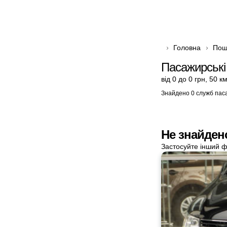
Головна
Пош
Пасажирські
від 0 до 0 грн
,
50 к
Знайдено 0 служб пас
Не знайден
Застосуйте інший ф