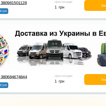
Ціна посадки
 380981501128
За
1 грн
ІСЬКІ
Ціна посадки
 380684674844
За
1 грн
ІСЬКІ