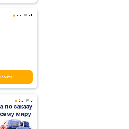
9.2
91
мовити
6.8
0