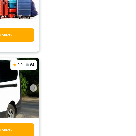
мовити
9.9
64
мовити