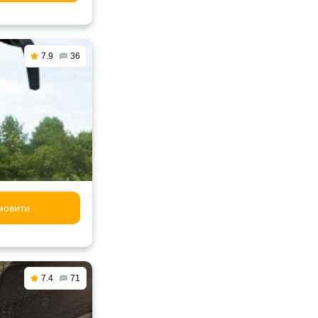
7.9
36
мовити
7.4
71