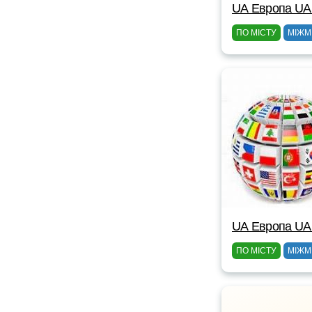
UА Европа UА
ПО МІСТУ
МІЖМ
UА Европа UА
ПО МІСТУ
МІЖМ