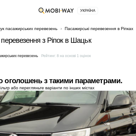
УКРАЇНА
ук пасажирських перевезень
Пасажирські перевезення в Ріпках
 перевезення з Ріпок в Шацьк
м
ажирських перевезень
Рейтинг:
8
на основі
1
оцінок
о оголошень з такими параметрами.
ільтр або перегляньте варіанти по інших містах