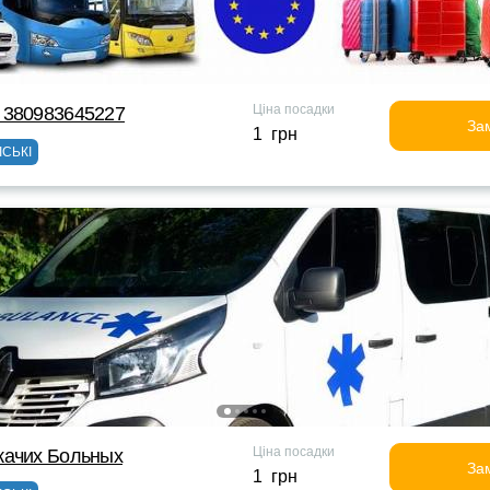
Ціна посадки
 380983645227
За
1 грн
ІСЬКІ
Ціна посадки
жачих Больных
За
1 грн