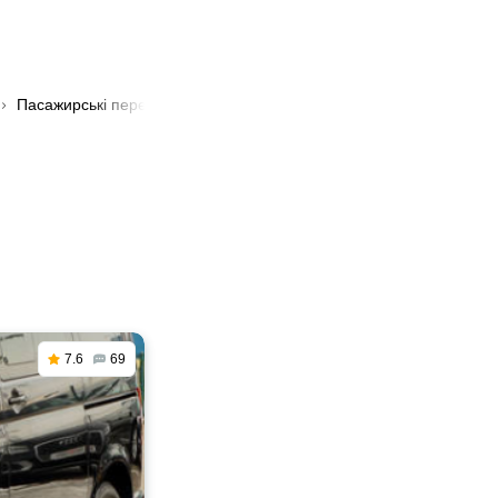
Пасажирські перевезення з Ріпок в Шацьк
7.6
69