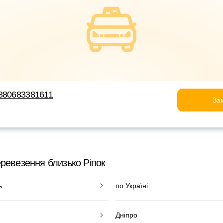
380683381611
За
ревезення близько Ріпок
ь
по Україні
Дніпро