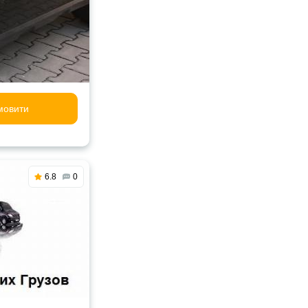
мовити
6.8
0