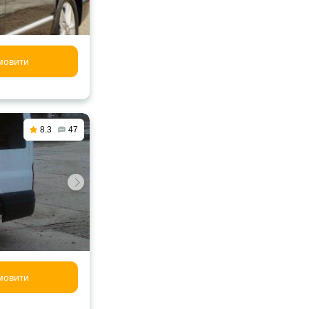
мовити
8.3
47
мовити