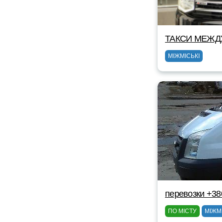
ТАКСИ MEЖД
МІЖМІСЬКІ
перевозки +38
ПО МІСТУ
МІЖМ