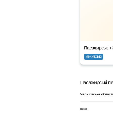
Пасажирські +
МІЖМІСЬКІ
Пасажирські пе
Чернігівська област
Київ