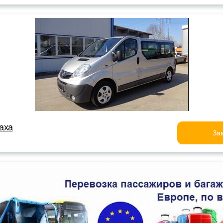
аха
За