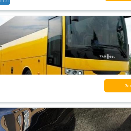
ІСЬКІ
За