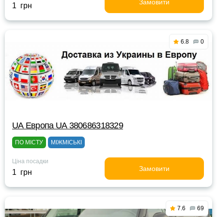
Замовити
1 грн
6.8
0
UА Европа UА 380686318329
ПО МІСТУ
МІЖМІСЬКІ
Ціна посадки
Замовити
1 грн
7.6
69