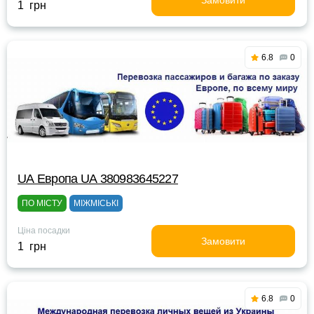
Замовити
1 грн
6.8
0
UА Европа UА 380983645227
ПО МІСТУ
МІЖМІСЬКІ
Ціна посадки
Замовити
1 грн
6.8
0