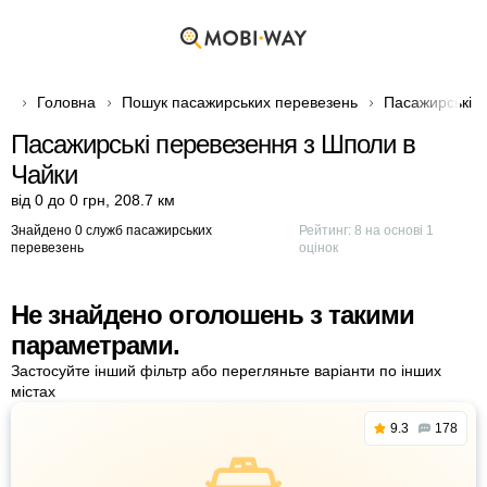
Головна
Пошук пасажирських перевезень
Пасажирські п
Пасажирські перевезення з Шполи в
Чайки
від 0 до 0 грн
,
208.7 км
Знайдено 0 служб пасажирських
Рейтинг:
8
на основі
1
перевезень
оцінок
Не знайдено оголошень з такими
параметрами.
Застосуйте інший фільтр або перегляньте варіанти по інших
містах
9.3
178