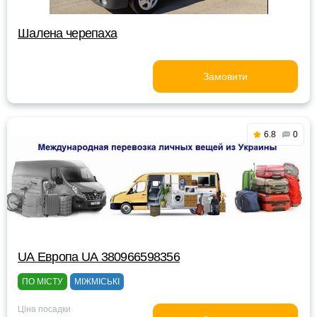
Шалена черепаха
Замовити
6.8
0
UА Европа UА 380966598356
ПО МІСТУ
МІЖМІСЬКІ
Ціна посадки