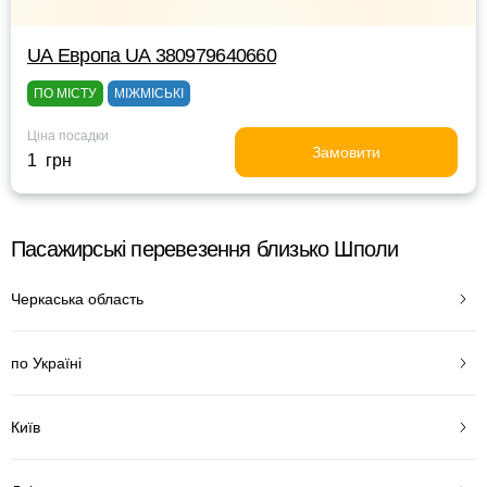
UА Европа UА 380979640660
ПО МІСТУ
МІЖМІСЬКІ
Ціна посадки
Замовити
1 грн
Пасажирські перевезення близько Шполи
Черкаська область
по Україні
Київ