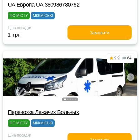
UА Европа UА 380986780762
ПО МІСТУ
МІЖМІСЬКІ
Ціна посадки
Замовити
1 грн
9.9
64
Перевозка Лежачих Больных
ПО МІСТУ
МІЖМІСЬКІ
Ціна посадки