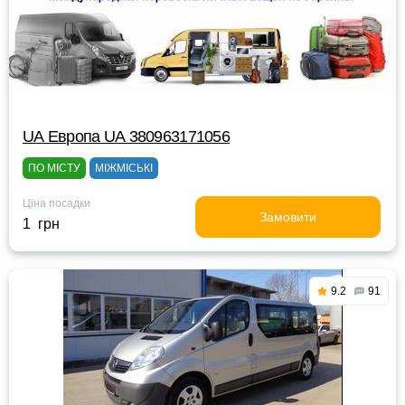
UА Европа UА 380963171056
ПО МІСТУ
МІЖМІСЬКІ
Ціна посадки
Замовити
1 грн
9.2
91