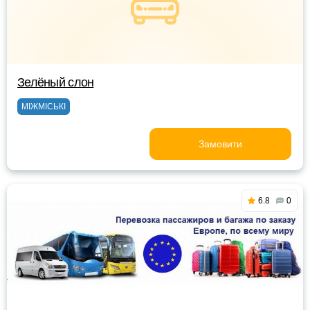
Зелёный слон
МІЖМІСЬКІ
Замовити
6.8
0