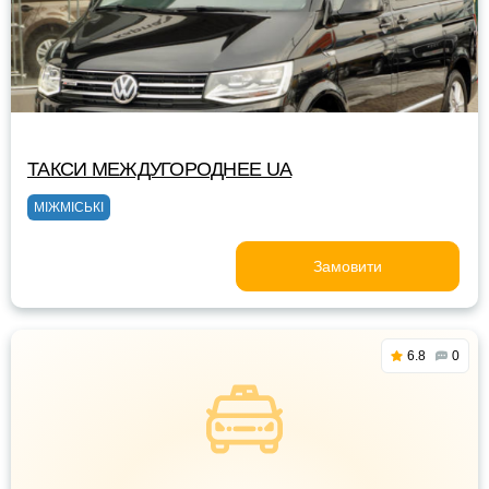
ТАКСИ MEЖДУГОРОДНEE UA
МІЖМІСЬКІ
Замовити
6.8
0