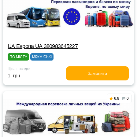
UА Европа UА 380983645227
ПО МІСТУ
МІЖМІСЬКІ
Ціна посадки
Замовити
1 грн
6.8
0