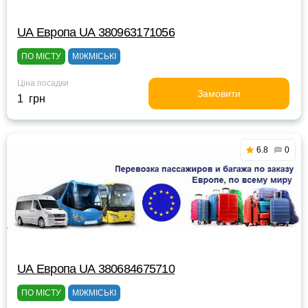
UА Европа UА 380963171056
ПО МІСТУ
МІЖМІСЬКІ
Ціна посадки
Замовити
1 грн
6.8
0
UА Европа UА 380684675710
ПО МІСТУ
МІЖМІСЬКІ