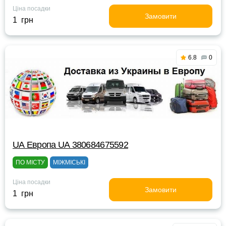
Ціна посадки
Замовити
1 грн
6.8
0
UА Европа UА 380684675592
ПО МІСТУ
МІЖМІСЬКІ
Ціна посадки
Замовити
1 грн