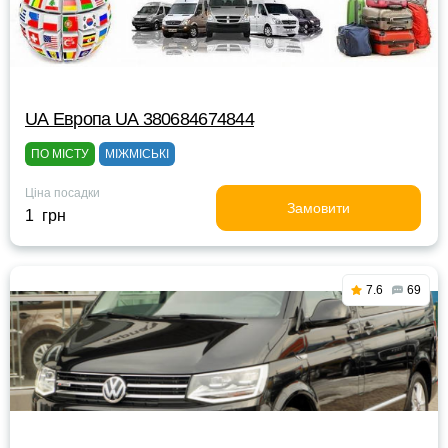
UА Европа UА 380684674844
ПО МІСТУ
МІЖМІСЬКІ
Ціна посадки
Замовити
1 грн
7.6
69