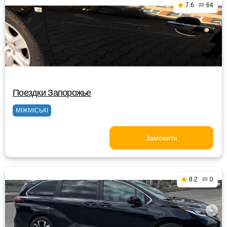
7.6
64
Поездки Запорожье
МІЖМІСЬКІ
Замовити
8.2
0