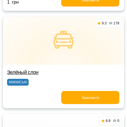
Замовити
1 грн
9.3
178
Зелёный слон
МІЖМІСЬКІ
Замовити
6.8
0