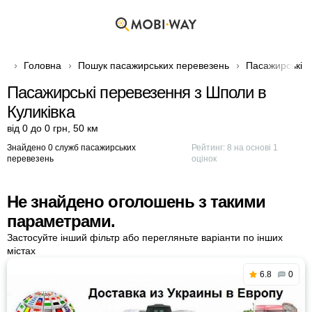
Головна
Пошук пасажирських перевезень
Пасажирські п
Пасажирські перевезення з Шполи в
Куликівка
від 0 до 0 грн
,
50 км
Знайдено 0 служб пасажирських
Рейтинг:
8
на основі
1
перевезень
оцінок
Не знайдено оголошень з такими
параметрами.
Застосуйте інший фільтр або перегляньте варіанти по інших
містах
6.8
0