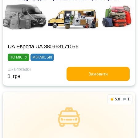
UА Европа UА 380963171056
ПО МІСТУ
МІЖМІСЬКІ
Ціна посадки
Замовити
1 грн
5.8
1