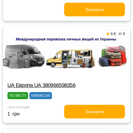
Замовити
6.8
0
UА Европа UА 380966598356
ПО МІСТУ
МІЖМІСЬКІ
Ціна посадки
Замовити
1 грн