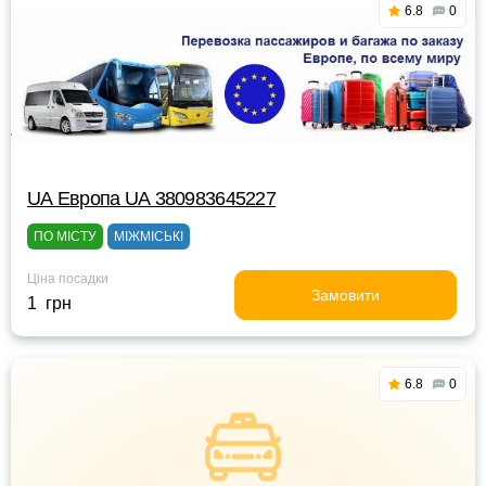
6.8
0
UА Европа UА 380983645227
ПО МІСТУ
МІЖМІСЬКІ
Ціна посадки
Замовити
1 грн
6.8
0