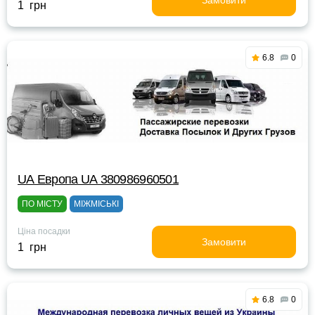
Замовити
1 грн
6.8
0
UА Европа UА 380986960501
ПО МІСТУ
МІЖМІСЬКІ
Ціна посадки
Замовити
1 грн
6.8
0