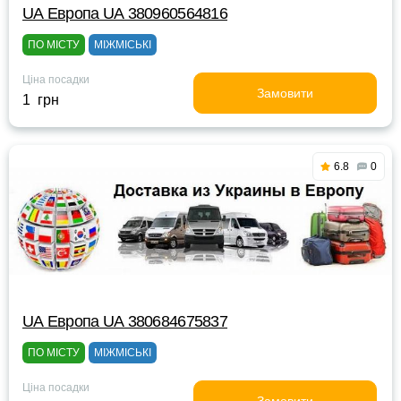
UА Европа UА 380960564816
ПО МІСТУ
МІЖМІСЬКІ
Ціна посадки
Замовити
1 грн
6.8
0
UА Европа UА 380684675837
ПО МІСТУ
МІЖМІСЬКІ
Ціна посадки