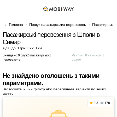
Головна
Пошук пасажирських перевезень
Пасажирські п
Пасажирські перевезення з Шполи в
Самар
від 0 до 0 грн
,
372.9 км
Знайдено 0 служб пасажирських
Рейтинг:
8
на основі
1
перевезень
оцінок
Не знайдено оголошень з такими
параметрами.
Застосуйте інший фільтр або перегляньте варіанти по інших
містах
9.3
178