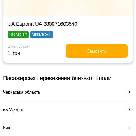
UА Европа UА 380971603540
ПО МІСТУ
МІЖМІСЬКІ
Ціна посадки
Замовити
1 грн
Пасажирські перевезення близько Шполи
Черкаська область
по Україні
Київ