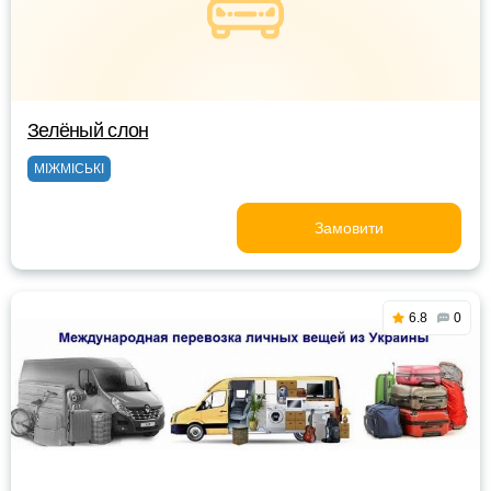
Зелёный слон
МІЖМІСЬКІ
Замовити
6.8
0