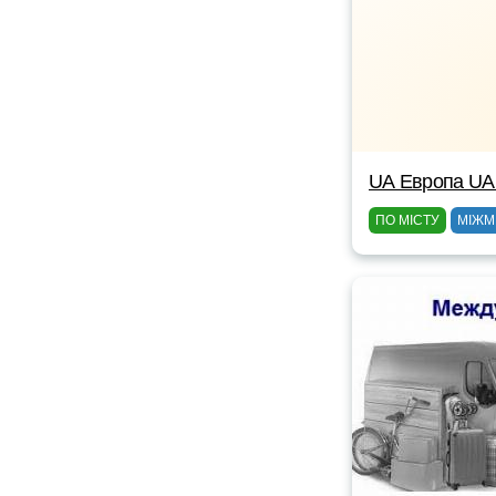
UА Европа UА
ПО МІСТУ
МІЖМ