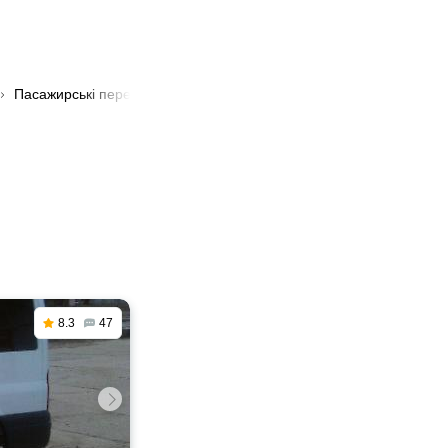
Пасажирські перевезення з Шполи в Славутич
8.3
47