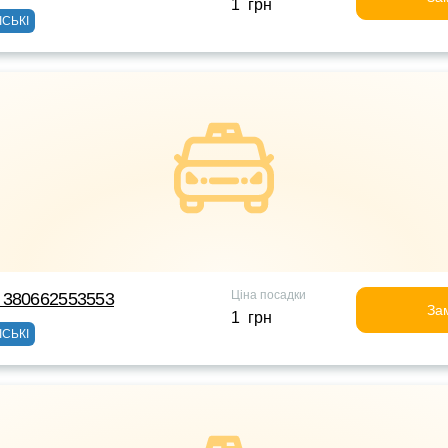
1 грн
ІСЬКІ
Ціна посадки
 380662553553
За
1 грн
ІСЬКІ