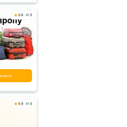
6.8
0
мовити
6.9
0