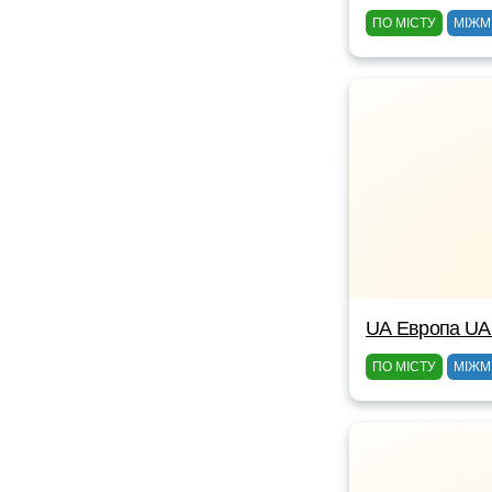
ПО МІСТУ
МІЖМ
UА Европа UА
ПО МІСТУ
МІЖМ