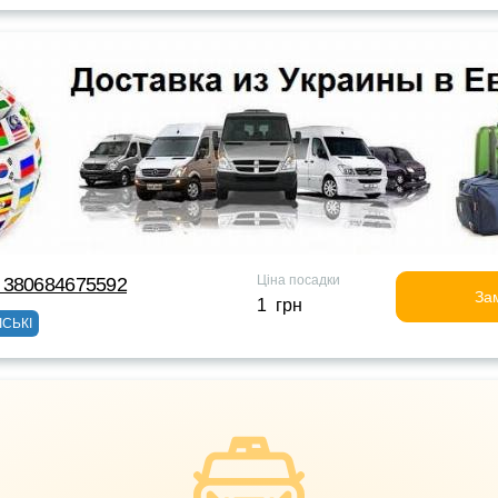
Ціна посадки
 380684675592
За
1 грн
ІСЬКІ