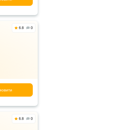
6.8
0
мовити
6.8
0