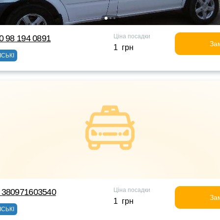
Ціна посадки
0 98 194 0891
За
1 грн
ІСЬКІ
Ціна посадки
 380971603540
За
1 грн
ІСЬКІ