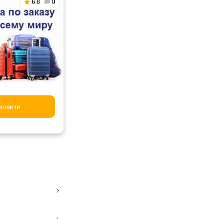
6.8
0
мовити