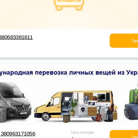
380683381611
За
Ціна посадки
 380963171056
За