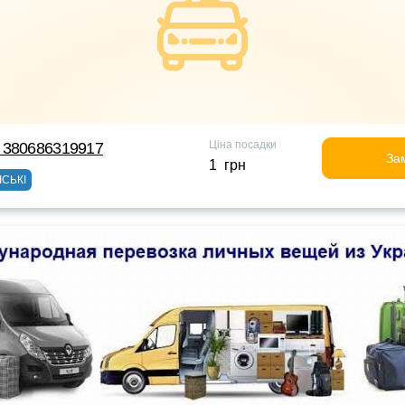
Ціна посадки
 380686319917
За
1 грн
ІСЬКІ