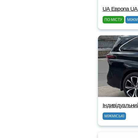
UА Европа UА
ПО МІСТУ
МІЖМ
Індивідуальни
МІЖМІСЬКІ