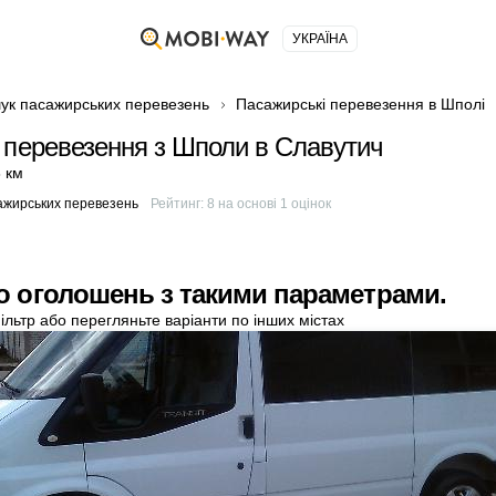
УКРАЇНА
ук пасажирських перевезень
Пасажирські перевезення в Шполі
 перевезення з Шполи в Славутич
 км
ажирських перевезень
Рейтинг:
8
на основі
1
оцінок
о оголошень з такими параметрами.
ільтр або перегляньте варіанти по інших містах