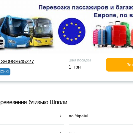
Ціна посадки
 380983645227
За
1 грн
ІСЬКІ
еревезення близько Шполи
по Україні