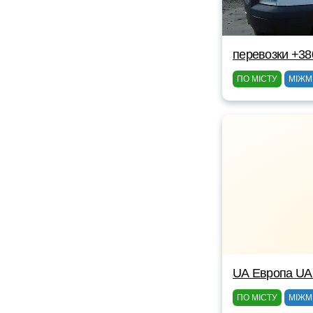
перевозки +38
ПО МІСТУ
МІЖМ
UА Европа UА
ПО МІСТУ
МІЖМ