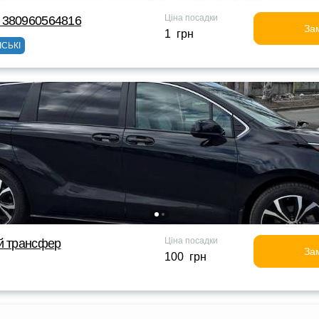
Ціна посадки
 380960564816
За
1 грн
ІСЬКІ
Ціна посадки
й трансфер
За
100 грн