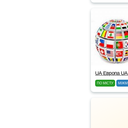
UА Европа UА
ПО МІСТУ
МІЖМ