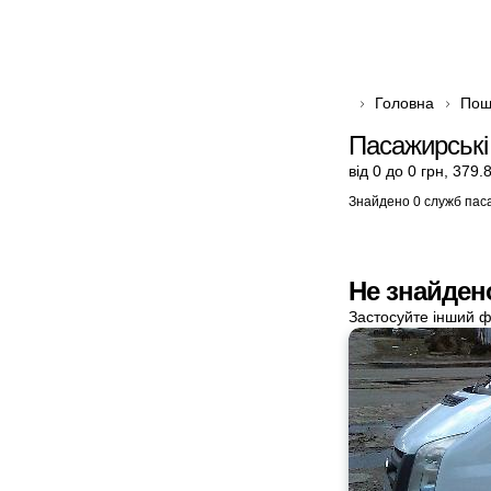
Головна
Пош
Пасажирські
від 0 до 0 грн
,
379.8
Знайдено 0 служб пас
Не знайден
Застосуйте інший ф