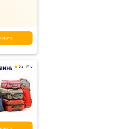
мовити
6.8
0
мовити