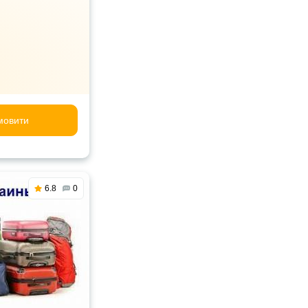
мовити
6.8
0