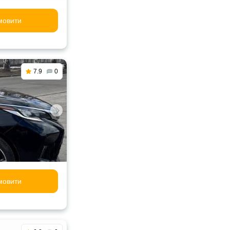
мовити
7.9
0
мовити