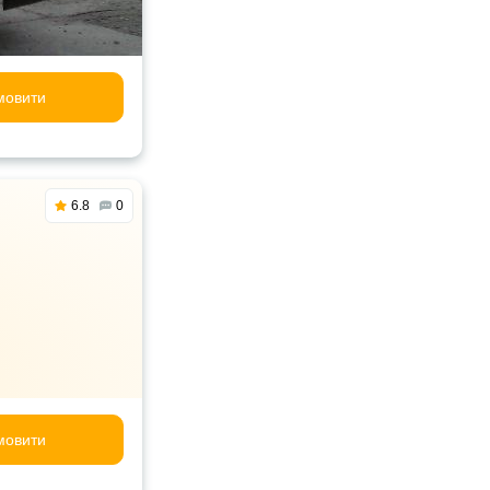
мовити
6.8
0
мовити