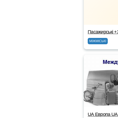
Пасажирські +
МІЖМІСЬКІ
UА Европа UА