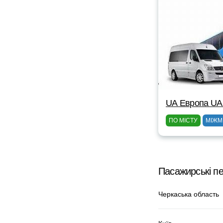
UА Европа UА
ПО МІСТУ
МІЖМ
Пасажирські п
Черкаська область